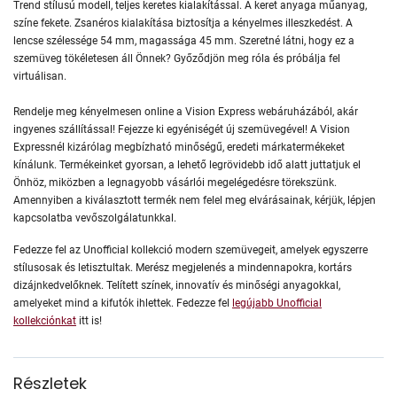
Trend stílusú modell, teljes keretes kialakítással. A keret anyaga műanyag,
színe fekete. Zsanéros kialakítása biztosítja a kényelmes illeszkedést. A
lencse szélessége 54 mm, magassága 45 mm. Szeretné látni, hogy ez a
szemüveg tökéletesen áll Önnek? Győződjön meg róla és próbálja fel
virtuálisan.
Rendelje meg kényelmesen online a Vision Express webáruházából, akár
ingyenes szállítással! Fejezze ki egyéniségét új szemüvegével! A Vision
Expressnél kizárólag megbízható minőségű, eredeti márkatermékeket
kínálunk. Termékeinket gyorsan, a lehető legrövidebb idő alatt juttatjuk el
Önhöz, miközben a legnagyobb vásárlói megelégedésre törekszünk.
Amennyiben a kiválasztott termék nem felel meg elvárásainak, kérjük, lépjen
kapcsolatba vevőszolgálatunkkal.
Fedezze fel az Unofficial kollekció modern szemüvegeit, amelyek egyszerre
stílusosak és letisztultak. Merész megjelenés a mindennapokra, kortárs
dizájnkedvelőknek. Telített színek, innovatív és minőségi anyagokkal,
amelyeket mind a kifutók ihlettek. Fedezze fel
legújabb Unofficial
kollekciónkat
itt is!
Részletek