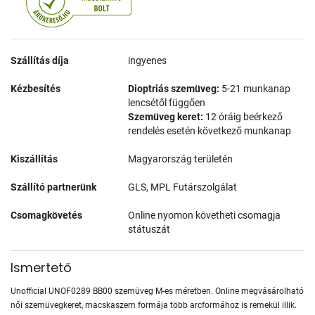
Szállítás díja
ingyenes
Kézbesítés
Dioptriás szemüveg:
5-21 munkanap
lencsétől függően
Szemüveg keret:
12 óráig beérkező
rendelés esetén következő munkanap
Kiszállítás
Magyarország területén
Szállító partnerünk
GLS, MPL Futárszolgálat
Csomagkövetés
Online nyomon követheti csomagja
státuszát
Ismertető
Unofficial UNOF0289 BB00 szemüveg M-es méretben. Online megvásárolható
női szemüvegkeret, macskaszem formája több arcformához is remekül illik.