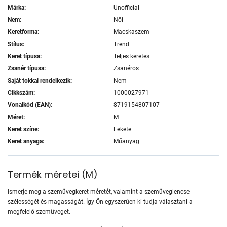
Márka:
Unofficial
Nem:
Női
Keretforma:
Macskaszem
Stílus:
Trend
Keret típusa:
Teljes keretes
Zsanér típusa:
Zsanéros
Saját tokkal rendelkezik:
Nem
Cikkszám:
1000027971
Vonalkód (EAN):
8719154807107
Méret:
M
Keret színe:
Fekete
Keret anyaga:
Műanyag
Termék méretei
(
M
)
Ismerje meg a szemüvegkeret méretét, valamint a szemüveglencse
szélességét és magasságát. Így Ön egyszerűen ki tudja választani a
megfelelő szemüveget.