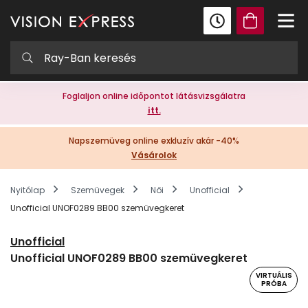
Foglaljon online időpontot látásvizsgálatra
itt.
Napszemüveg online exkluzív akár -40%
Vásárolok
Nyitólap
Szemüvegek
Női
Unofficial
Unofficial UNOF0289 BB00 szemüvegkeret
Unofficial
Unofficial UNOF0289 BB00 szemüvegkeret
VIRTUÁLIS
PRÓBA