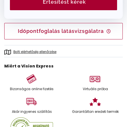
Értesítést kérek
Időpontfoglalás látásvizsgálatra
Bolti elérhetőség ellenőrzése
Miért a Vision Express
Bizonságos online fizetés
Virtuális próba
Akár ingyenes szállítás
Garantáltan eredeti termék