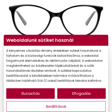
Weboldalunk sütiket használ
A kényelmes vásárlási élmény érdekében sütiket használunk a
tartalom és a közösségi funkciók biztosításához, a weboldal
forgalmunk elemzéséhez és reklámozás céljából. A weboldalon
megtekintheted az Adatkezelési tájékoztatónkat és a sütik
használatának részletes leírását. A sütikkel kapcsolatos
-50%
beállításaidat a későbbiekben bármikor módosíthatod a
láblécben található Süti (Cookie) beállítások feliratra kattintva.
33.990 Ft
Korábbi ár:
16.995 Ft
Elutasítás
Elfogadás
Akciós ár:
Beállítások
A feltűntetett ár a szemüvegkeretre vonatkozik.