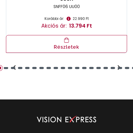
SNFF06 UU00
Korábbi ár:
22.990 Ft
Akciós ár:
13.794 Ft
Részletek