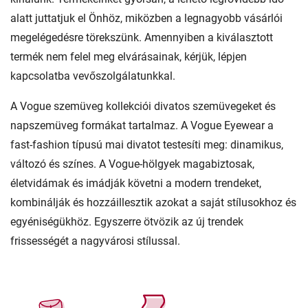
alatt juttatjuk el Önhöz, miközben a legnagyobb vásárlói
megelégedésre törekszünk. Amennyiben a kiválasztott
termék nem felel meg elvárásainak, kérjük, lépjen
kapcsolatba vevőszolgálatunkkal.
A Vogue szemüveg kollekciói divatos szemüvegeket és
napszemüveg formákat tartalmaz. A Vogue Eyewear a
fast-fashion típusú mai divatot testesíti meg: dinamikus,
változó és színes. A Vogue-hölgyek magabiztosak,
életvidámak és imádják követni a modern trendeket,
kombinálják és hozzáillesztik azokat a saját stílusokhoz és
egyéniségükhöz. Egyszerre ötvözik az új trendek
frissességét a nagyvárosi stílussal.