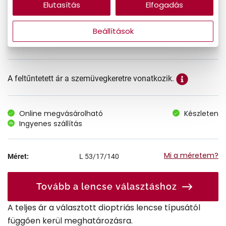
Elutasítás
Elfogadás
Beállítások
49.990 Ft
Ár:
A feltűntetett ár a szemüvegkeretre vonatkozik.
Online megvásárolható
Készleten
Ingyenes szállítás
Mi a méretem?
Méret:
L
53/17/140
Tovább a lencse választáshoz
A teljes ár a választott dioptriás lencse típusától
függően kerül meghatározásra.