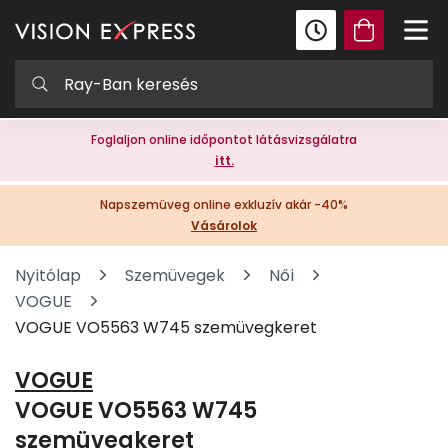
Foglaljon online időpontot látásvizsgálatra
itt.
Napszemüveg online exkluzív akár -40%
Vásárolok
Nyitólap
Szemüvegek
Női
VOGUE
VOGUE VO5563 W745 szemüvegkeret
VOGUE
VOGUE VO5563 W745
szemüvegkeret