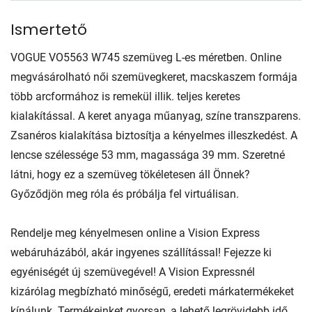
Ismertető
VOGUE VO5563 W745 szemüveg L-es méretben. Online
megvásárolható női szemüvegkeret, macskaszem formája
több arcformához is remekül illik. teljes keretes
kialakítással. A keret anyaga műanyag, színe transzparens.
Zsanéros kialakítása biztosítja a kényelmes illeszkedést. A
lencse szélessége 53 mm, magassága 39 mm. Szeretné
látni, hogy ez a szemüveg tökéletesen áll Önnek?
Győződjön meg róla és próbálja fel virtuálisan.
Rendelje meg kényelmesen online a Vision Express
webáruházából, akár ingyenes szállítással! Fejezze ki
egyéniségét új szemüvegével! A Vision Expressnél
kizárólag megbízható minőségű, eredeti márkatermékeket
kínálunk. Termékeinket gyorsan, a lehető legrövidebb idő