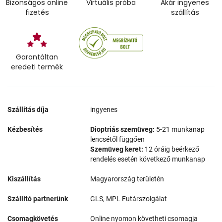
Bizonságos online
Virtuális próba
Akár ingyenes
fizetés
szállítás
Garantáltan
eredeti termék
Szállítás díja
ingyenes
Kézbesítés
Dioptriás szemüveg:
5-21 munkanap
lencsétől függően
Szemüveg keret:
12 óráig beérkező
rendelés esetén következő munkanap
Kiszállítás
Magyarország területén
Szállító partnerünk
GLS, MPL Futárszolgálat
Csomagkövetés
Online nyomon követheti csomagja