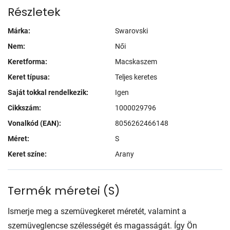
Részletek
Márka:
Swarovski
Nem:
Női
Keretforma:
Macskaszem
Keret típusa:
Teljes keretes
Saját tokkal rendelkezik:
Igen
Cikkszám:
1000029796
Vonalkód (EAN):
8056262466148
Méret:
S
Keret színe:
Arany
Termék méretei
(
S
)
Ismerje meg a szemüvegkeret méretét, valamint a
szemüveglencse szélességét és magasságát. Így Ön