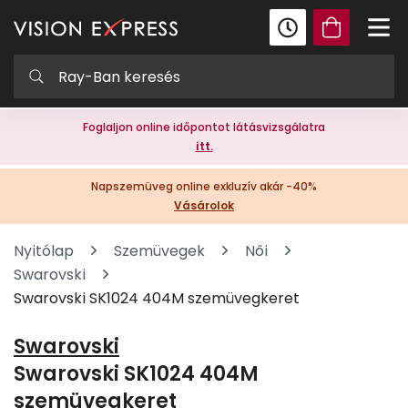
Foglaljon online időpontot látásvizsgálatra
itt.
Napszemüveg online exkluzív akár -40%
Vásárolok
Nyitólap
Szemüvegek
Női
Swarovski
Swarovski SK1024 404M szemüvegkeret
Swarovski
Swarovski SK1024 404M
szemüvegkeret