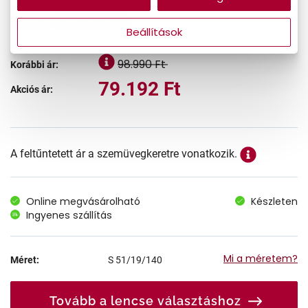
-20%
CSAK ONLINE
Beállítások
98.990 Ft
Korábbi ár:
79.192 Ft
Akciós ár:
A feltűntetett ár a szemüvegkeretre vonatkozik.
Online megvásárolható
Készleten
Ingyenes szállítás
Mi a méretem?
Méret:
S
51/19/140
Tovább a lencse választáshoz