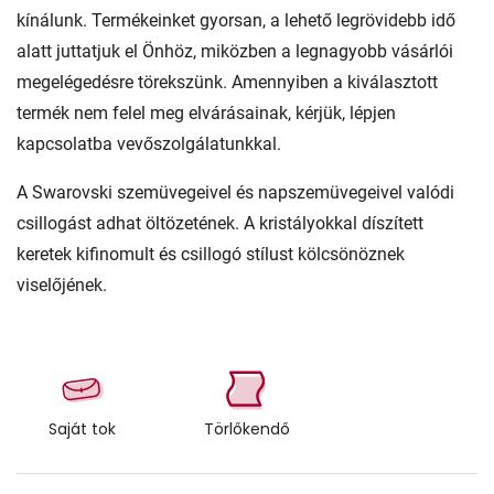
kínálunk. Termékeinket gyorsan, a lehető legrövidebb idő
alatt juttatjuk el Önhöz, miközben a legnagyobb vásárlói
megelégedésre törekszünk. Amennyiben a kiválasztott
termék nem felel meg elvárásainak, kérjük, lépjen
kapcsolatba vevőszolgálatunkkal.
A Swarovski szemüvegeivel és napszemüvegeivel valódi
csillogást adhat öltözetének. A kristályokkal díszített
keretek kifinomult és csillogó stílust kölcsönöznek
viselőjének.
Saját tok
Törlőkendő