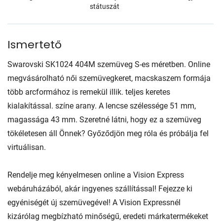
státuszát
Ismertető
Swarovski SK1024 404M szemüveg S-es méretben. Online
megvásárolható női szemüvegkeret, macskaszem formája
több arcformához is remekül illik. teljes keretes
kialakítással. színe arany. A lencse szélessége 51 mm,
magassága 43 mm. Szeretné látni, hogy ez a szemüveg
tökéletesen áll Önnek? Győződjön meg róla és próbálja fel
virtuálisan.
Rendelje meg kényelmesen online a Vision Express
webáruházából, akár ingyenes szállítással! Fejezze ki
egyéniségét új szemüvegével! A Vision Expressnél
kizárólag megbízható minőségű, eredeti márkatermékeket