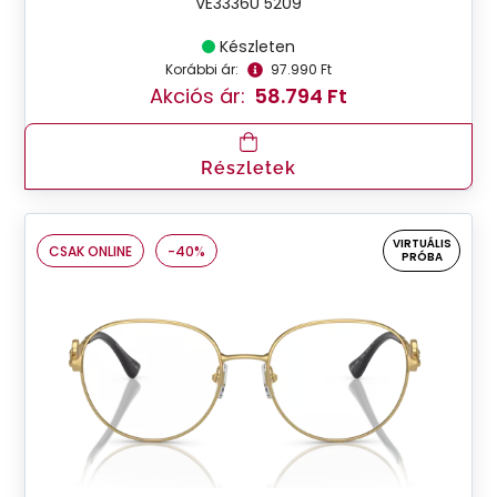
VE3336U 5209
Készleten
Korábbi ár:
97.990 Ft
Akciós ár:
58.794 Ft
Részletek
VIRTUÁLIS
CSAK ONLINE
-40%
PRÓBA