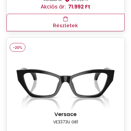
Akciós ár:
71.992 Ft
Részletek
-20%
Versace
VE3373U GB1