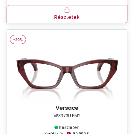
Részletek
-20%
Versace
VE3373U 5512
Készleten
Korábbi ár:
89.990 Ft