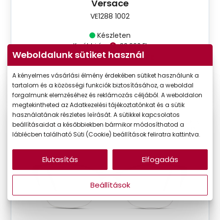
Versace
VE1288 1002
Készleten
Korábbi ár:
90.990 Ft
Weboldalunk sütiket használ
Akciós ár:
54.594 Ft
A kényelmes vásárlási élmény érdekében sütiket használunk a
tartalom és a közösségi funkciók biztosításához, a weboldal
Részletek
forgalmunk elemzéséhez és reklámozás céljából. A weboldalon
megtekintheted az Adatkezelési tájékoztatónkat és a sütik
használatának részletes leírását. A sütikkel kapcsolatos
VIRTUÁLIS
beállításaidat a későbbiekben bármikor módosíthatod a
CSAK ONLINE
-20%
PRÓBA
láblécben található Süti (Cookie) beállítások feliratra kattintva.
Elutasítás
Elfogadás
Beállítások