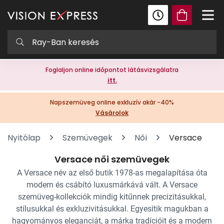
Foglaljon online időpontot látásvizsgálatra
itt.
Napszemüveg online exkluzív akár -40%
Vásárolok
Nyitólap
Szemüvegek
Női
Versace
Versace női szemüvegek
A Versace név az első butik 1978-as megalapítása óta
modern és csábító luxusmárkává vált. A Versace
szemüveg-kollekciók mindig kitűnnek precizitásukkal,
stílusukkal és exkluzivitásukkal. Egyesítik magukban a
hagyományos eleganciát, a márka tradícióit és a modern