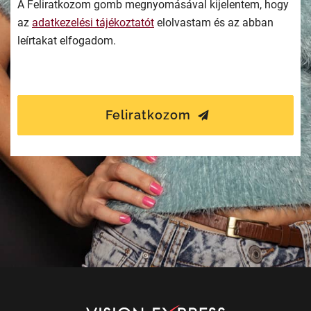
A Feliratkozom gomb megnyomásával kijelentem, hogy
az
adatkezelési tájékoztatót
elolvastam és az abban
leírtakat elfogadom.
Feliratkozom