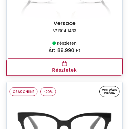
Versace
VE1304 1433
Készleten
Ár:
89.990 Ft
Részletek
VIRTUÁLIS
CSAK ONLINE
-20%
PRÓBA