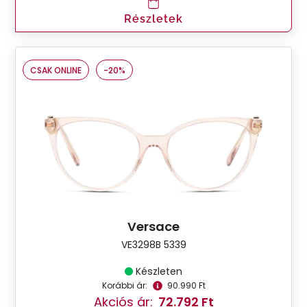
Részletek
CSAK ONLINE
-20%
Versace
VE3298B 5339
Készleten
Korábbi ár:
90.990 Ft
Akciós ár:
72.792 Ft