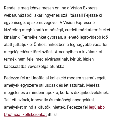
Rendelje meg kényelmesen online a Vision Express
webáruházából, akár ingyenes szállítással! Fejezze ki
egyéniségét új szemüvegével! A Vision Expressnél
kizárólag megbízható minőségű, eredeti márkatermékeket
kínálunk. Termékeinket gyorsan, a lehető legrövidebb idő
alatt juttatjuk el Önhöz, miközben a legnagyobb vásárlói
megelégedésre törekszünk. Amennyiben a kiválasztott
termék nem felel meg elvárásainak, kérjük, lépjen
kapcsolatba vevőszolgálatunkkal.
Fedezze fel az Unofficial kollekció modern szemüvegeit,
amelyek egyszerre stílusosak és letisztultak. Merész
megjelenés a mindennapokra, kortárs dizájnkedvelőknek.
Telített színek, innovatív és minőségi anyagokkal,
amelyeket mind a kifutók ihlettek. Fedezze fel
legújabb
Unofficial kollekciónkat
itt is!