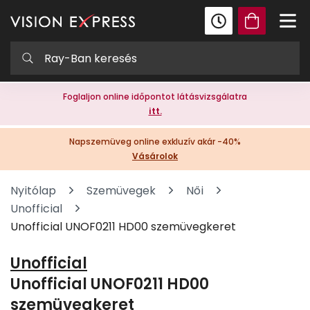
Foglaljon online időpontot látásvizsgálatra
itt.
Napszemüveg online exkluzív akár -40%
Vásárolok
Nyitólap
Szemüvegek
Női
Unofficial
Unofficial UNOF0211 HD00 szemüvegkeret
Unofficial
Unofficial UNOF0211 HD00
szemüvegkeret