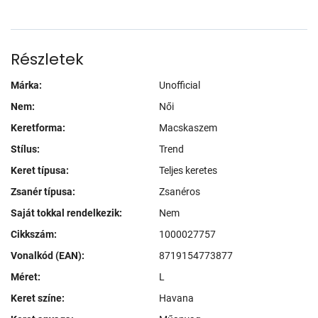
Részletek
Márka:
Unofficial
Nem:
Női
Keretforma:
Macskaszem
Stílus:
Trend
Keret típusa:
Teljes keretes
Zsanér típusa:
Zsanéros
Saját tokkal rendelkezik:
Nem
Cikkszám:
1000027757
Vonalkód (EAN):
8719154773877
Méret:
L
Keret színe:
Havana