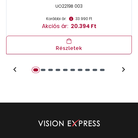
UO2219B 003
Korábbi ár:
33.990 Ft
Akciós ár:
20.394 Ft
Részletek