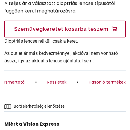
A teljes ár a választott dioptriás lencse típusától
függően kerül meghatározásra.
Szemüvegkeretet kosárba teszem
Dioptriás lencse nélkül, csak a keret.
Az outlet ár más kedvezménnyel, akcióval nem vonható
össze, így az aktuális lencse ajánlattal sem.
Ismertető
Részletek
Hasonló termékek
Bolti elérhetőség ellenőrzése
Miért a Vision Express