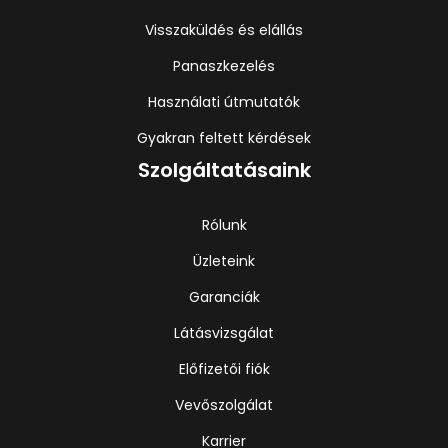
Visszaküldés és elállás
Panaszkezelés
Használati útmutatók
Gyakran feltett kérdések
Szolgáltatásaink
Rólunk
Üzleteink
Garanciák
Látásvizsgálat
Előfizetői fiók
Vevőszolgálat
Karrier