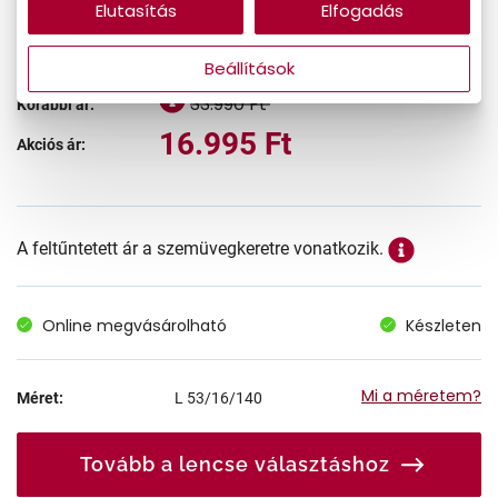
Elutasítás
Elfogadás
-50%
Beállítások
33.990 Ft
Korábbi ár:
16.995 Ft
Akciós ár:
A feltűntetett ár a szemüvegkeretre vonatkozik.
Online megvásárolható
Készleten
Mi a méretem?
Méret:
L
53/16/140
Tovább a lencse választáshoz