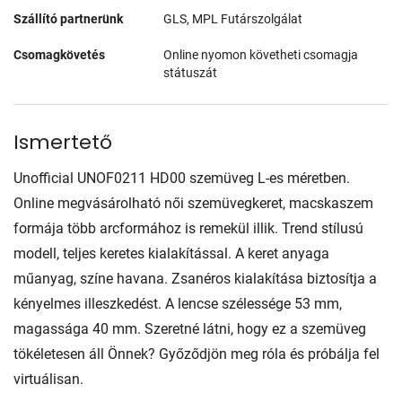
Szállító partnerünk
GLS, MPL Futárszolgálat
Csomagkövetés
Online nyomon követheti csomagja
státuszát
Ismertető
Unofficial UNOF0211 HD00 szemüveg L-es méretben.
Online megvásárolható női szemüvegkeret, macskaszem
formája több arcformához is remekül illik. Trend stílusú
modell, teljes keretes kialakítással. A keret anyaga
műanyag, színe havana. Zsanéros kialakítása biztosítja a
kényelmes illeszkedést. A lencse szélessége 53 mm,
magassága 40 mm. Szeretné látni, hogy ez a szemüveg
tökéletesen áll Önnek? Győződjön meg róla és próbálja fel
virtuálisan.