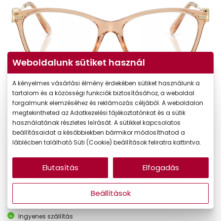
Weboldalunk sütiket használ
A kényelmes vásárlási élmény érdekében sütiket használunk a
tartalom és a közösségi funkciók biztosításához, a weboldal
forgalmunk elemzéséhez és reklámozás céljából. A weboldalon
megtekintheted az Adatkezelési tájékoztatónkat és a sütik
használatának részletes leírását. A sütikkel kapcsolatos
beállításaidat a későbbiekben bármikor módosíthatod a
láblécben található Süti (Cookie) beállítások feliratra kattintva.
110.990 Ft
Ár:
Elutasítás
Elfogadás
A feltűntetett ár a szemüvegkeretre vonatkozik.
Beállítások
Online megvásárolható
Készleten
Ingyenes szállítás