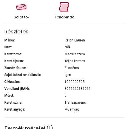
Saját tok
Törlőkendő
Részletek
Márka:
Ralph Lauren
Nem:
Női
Keretforma:
Macskaszem
Keret típusa:
Teljes keretes
Zsanér típusa:
Zsanéros
Saját tokkal rendelkezik:
Igen
Cikkszám:
1000029505
Vonalkód (EAN):
8056262181911
Méret:
L
Keret színe:
Transzparens
Keret anyaga:
Műanyag
Termék méretei
(
L
)