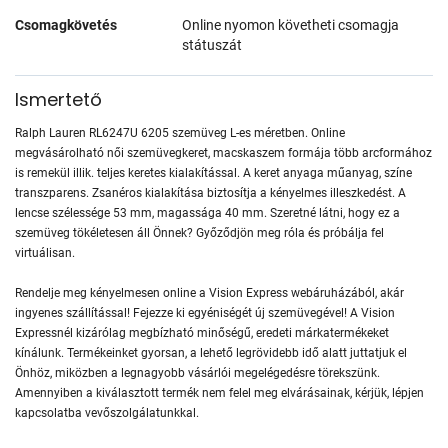
Csomagkövetés
Online nyomon követheti csomagja
státuszát
Ismertető
Ralph Lauren RL6247U 6205 szemüveg L-es méretben. Online
megvásárolható női szemüvegkeret, macskaszem formája több arcformához
is remekül illik. teljes keretes kialakítással. A keret anyaga műanyag, színe
transzparens. Zsanéros kialakítása biztosítja a kényelmes illeszkedést. A
lencse szélessége 53 mm, magassága 40 mm. Szeretné látni, hogy ez a
szemüveg tökéletesen áll Önnek? Győződjön meg róla és próbálja fel
virtuálisan.
Rendelje meg kényelmesen online a Vision Express webáruházából, akár
ingyenes szállítással! Fejezze ki egyéniségét új szemüvegével! A Vision
Expressnél kizárólag megbízható minőségű, eredeti márkatermékeket
kínálunk. Termékeinket gyorsan, a lehető legrövidebb idő alatt juttatjuk el
Önhöz, miközben a legnagyobb vásárlói megelégedésre törekszünk.
Amennyiben a kiválasztott termék nem felel meg elvárásainak, kérjük, lépjen
kapcsolatba vevőszolgálatunkkal.