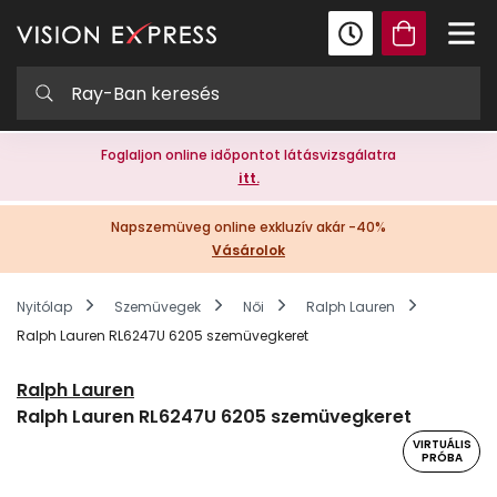
Foglaljon online időpontot látásvizsgálatra
itt.
Napszemüveg online exkluzív akár -40%
Vásárolok
Nyitólap
Szemüvegek
Női
Ralph Lauren
Ralph Lauren RL6247U 6205 szemüvegkeret
Ralph Lauren
Ralph Lauren RL6247U 6205 szemüvegkeret
VIRTUÁLIS
PRÓBA