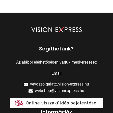
Segíthetünk?
Az alábbi elérhetőségen várjuk megkeresését:
Email
vevoszolgalat@vision-express.hu
webshop@visionexpress.hu
Online visszaküldés bejelentése
Információk