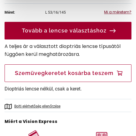
Mi a méretem?
Méret:
L
53/16/145
Tovább a lencse választáshoz
A teljes ár a választott dioptriás lencse típusától
függően kerül meghatározásra.
Szemüvegkeretet kosárba teszem
Dioptriás lencse nélkül, csak a keret.
Bolti elérhetőség ellenőrzése
Miért a Vision Express