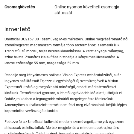
Csomagkövetés
Online nyomon követheti csomagja
státuszát
Ismertető
Unofficial UO2157 001 szemüveg M-es méretben. Online megvásárolható női
szemüvegkeret, macskaszem formája több arcformához is remekül illik.
Trend stílusú modell, teljes keretes kialakítással. A keret anyaga műanyag,
színe fekete. Zsanéros kialakítása biztosítja a kényelmes illeszkedést. A
lencse szélessége 55 mm, magassága 52 mm.
Rendelje meg kényelmesen online a Vision Express webáruházából, akár
ingyenes szállítással! Fejezze ki egyéniségét új szemüvegével! A Vision
Expressnél kizárólag megbízható minőségű, eredeti márkatermékeket
kínálunk. Termékeinket gyorsan, a lehető legrövidebb idő alatt juttatjuk el
Önhöz, miközben a legnagyobb vásárlói megelégedésre törekszünk.
Amennyiben a kiválasztott termék nem felel meg elvárásainak, kérjük, lépjen
kapcsolatba vevőszolgálatunkkal.
Fedezze fel az Unofficial kollekció modern szemüvegeit, amelyek egyszerre
stílusosak és letisztultak. Merész megjelenés a mindennapokra, kortárs
dizájnkedvelőknek. Telített színek, innovatív és minőségi anyagokkal,