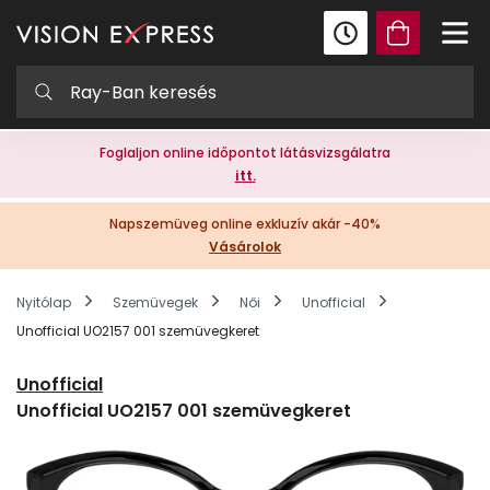
Foglaljon online időpontot látásvizsgálatra
itt.
Napszemüveg online exkluzív akár -40%
Vásárolok
Nyitólap
Szemüvegek
Női
Unofficial
Unofficial UO2157 001 szemüvegkeret
Unofficial
Unofficial UO2157 001 szemüvegkeret