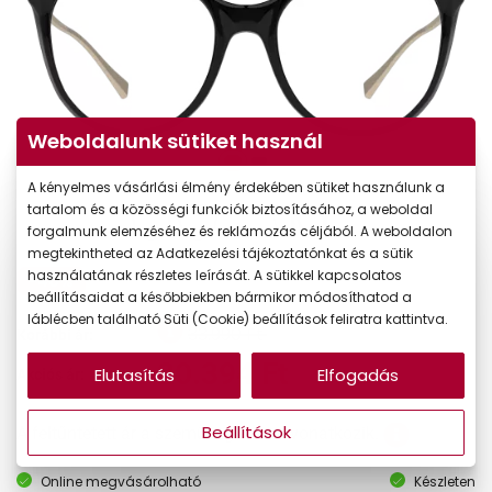
Weboldalunk sütiket használ
A kényelmes vásárlási élmény érdekében sütiket használunk a
tartalom és a közösségi funkciók biztosításához, a weboldal
forgalmunk elemzéséhez és reklámozás céljából. A weboldalon
megtekintheted az Adatkezelési tájékoztatónkat és a sütik
használatának részletes leírását. A sütikkel kapcsolatos
-40%
beállításaidat a későbbiekben bármikor módosíthatod a
láblécben található Süti (Cookie) beállítások feliratra kattintva.
33.990 Ft
Korábbi ár:
20.394 Ft
Elutasítás
Elfogadás
Akciós ár:
Beállítások
A feltűntetett ár a szemüvegkeretre vonatkozik.
Online megvásárolható
Készleten