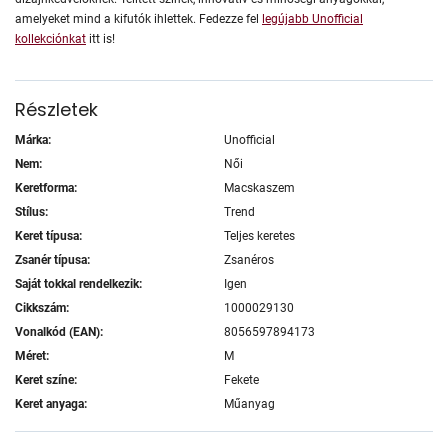
amelyeket mind a kifutók ihlettek. Fedezze fel
legújabb Unofficial
kollekciónkat
itt is!
Részletek
Márka:
Unofficial
Nem:
Női
Keretforma:
Macskaszem
Stílus:
Trend
Keret típusa:
Teljes keretes
Zsanér típusa:
Zsanéros
Saját tokkal rendelkezik:
Igen
Cikkszám:
1000029130
Vonalkód (EAN):
8056597894173
Méret:
M
Keret színe:
Fekete
Keret anyaga:
Műanyag