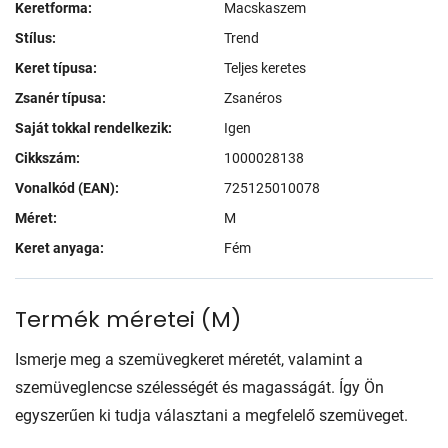
Keretforma:
Macskaszem
Stílus:
Trend
Keret típusa:
Teljes keretes
Zsanér típusa:
Zsanéros
Saját tokkal rendelkezik:
Igen
Cikkszám:
1000028138
Vonalkód (EAN):
725125010078
Méret:
M
Keret anyaga:
Fém
Termék méretei
(
M
)
Ismerje meg a szemüvegkeret méretét, valamint a
szemüveglencse szélességét és magasságát. Így Ön
egyszerűen ki tudja választani a megfelelő szemüveget.