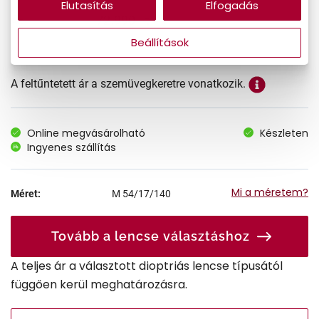
Elutasítás
Elfogadás
72.990 Ft
Ár:
Beállítások
A feltűntetett ár a szemüvegkeretre vonatkozik.
Online megvásárolható
Készleten
Ingyenes szállítás
Mi a méretem?
Méret:
M
54/17/140
Tovább a lencse választáshoz
A teljes ár a választott dioptriás lencse típusától
függően kerül meghatározásra.