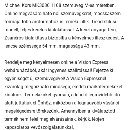
Michael Kors MK3030 1108 szemüveg M-es méretben.
Online megvásárolható női szemüvegkeret, macskaszem
formája több arcformához is remekül illik. Trend stílusú
modell, teljes keretes kialakítással. A keret anyaga fém,
Zsanéros kialakítása biztosítja a kényelmes illeszkedést. A
lencse szélessége 54 mm, magassága 43 mm.
Rendelje meg kényelmesen online a Vision Express
webáruházából, akár ingyenes szállítással! Fejezze ki
egyéniségét új szemüvegével! A Vision Expressnél
kizárólag megbízható minőségű, eredeti márkatermékeket
kínálunk. Termékeinket gyorsan, a lehető legrövidebb idő
alatt juttatjuk el Önhöz, miközben a legnagyobb vásárlói
megelégedésre törekszünk. Amennyiben a kiválasztott
termék nem felel meg elvárásainak, kérjük, lépjen
kapcsolatba vevőszolgálatunkkal.