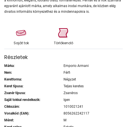
a kifinomult, elegáns, időtálló olasz formatervezés. Férfiak és a nők számára
egyaránt ajánlott márka, amely alkalmas irodai munkára, de közben elég
divatos informális környezethez és a mindennapokra is.
Saját tok
Törlőkendő
Részletek
Márka:
Emporio Armani
Nem:
Férfi
Keretforma:
Négyzet
Keret típusa:
Teljes keretes
Zsanér típusa:
Zsanéros
Saját tokkal rendelkezik:
Igen
Cikkszám:
1010021241
Vonalkód (EAN):
8056262242117
Méret:
M
Keret színe:
Fekete