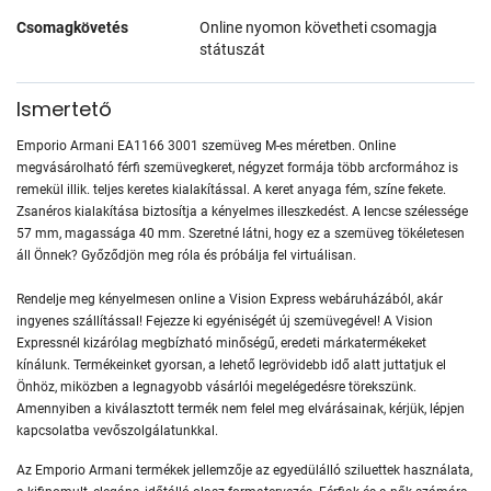
Csomagkövetés
Online nyomon követheti csomagja
státuszát
Ismertető
Emporio Armani EA1166 3001 szemüveg M-es méretben. Online
megvásárolható férfi szemüvegkeret, négyzet formája több arcformához is
remekül illik. teljes keretes kialakítással. A keret anyaga fém, színe fekete.
Zsanéros kialakítása biztosítja a kényelmes illeszkedést. A lencse szélessége
57 mm, magassága 40 mm. Szeretné látni, hogy ez a szemüveg tökéletesen
áll Önnek? Győződjön meg róla és próbálja fel virtuálisan.
Rendelje meg kényelmesen online a Vision Express webáruházából, akár
ingyenes szállítással! Fejezze ki egyéniségét új szemüvegével! A Vision
Expressnél kizárólag megbízható minőségű, eredeti márkatermékeket
kínálunk. Termékeinket gyorsan, a lehető legrövidebb idő alatt juttatjuk el
Önhöz, miközben a legnagyobb vásárlói megelégedésre törekszünk.
Amennyiben a kiválasztott termék nem felel meg elvárásainak, kérjük, lépjen
kapcsolatba vevőszolgálatunkkal.
Az Emporio Armani termékek jellemzője az egyedülálló sziluettek használata,