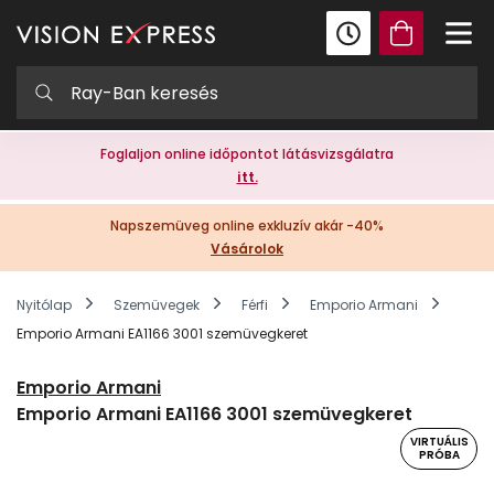
Foglaljon online időpontot látásvizsgálatra
itt.
Napszemüveg online exkluzív akár -40%
Vásárolok
Nyitólap
Szemüvegek
Férfi
Emporio Armani
Emporio Armani EA1166 3001 szemüvegkeret
Emporio Armani
Emporio Armani EA1166 3001 szemüvegkeret
VIRTUÁLIS
PRÓBA