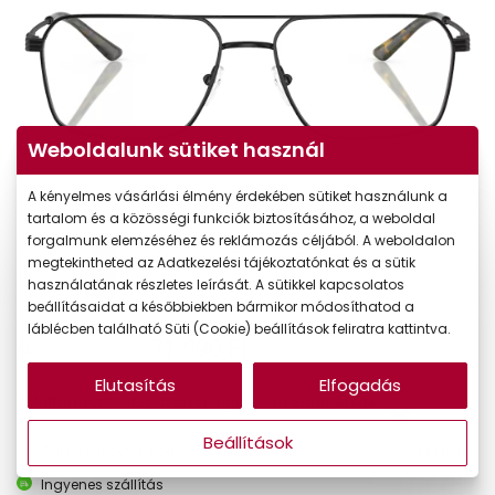
Weboldalunk sütiket használ
A kényelmes vásárlási élmény érdekében sütiket használunk a
tartalom és a közösségi funkciók biztosításához, a weboldal
forgalmunk elemzéséhez és reklámozás céljából. A weboldalon
megtekintheted az Adatkezelési tájékoztatónkat és a sütik
használatának részletes leírását. A sütikkel kapcsolatos
beállításaidat a későbbiekben bármikor módosíthatod a
láblécben található Süti (Cookie) beállítások feliratra kattintva.
71.990 Ft
Ár:
Elutasítás
Elfogadás
A feltűntetett ár a szemüvegkeretre vonatkozik.
Beállítások
Online megvásárolható
Készleten
Ingyenes szállítás