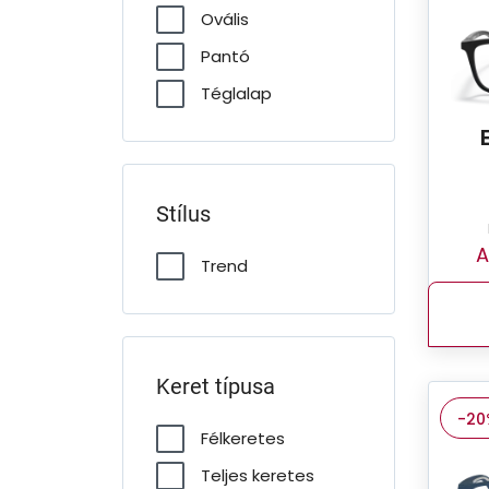
Ovális
Pantó
Téglalap
Stílus
A
Trend
Keret típusa
-20
Félkeretes
Teljes keretes