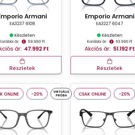
Emporio Armani
Emporio Armani
EA3237 6108
EA3227 6047
Készleten
Készleten
Korábbi ár:
59.990 Ft
Korábbi ár:
63.990 Ft
kciós ár:
47.992 Ft
Akciós ár:
51.192 Ft
Részletek
Részletek
VIRTUÁLIS
K ONLINE
-20%
CSAK ONLINE
-20%
PRÓBA