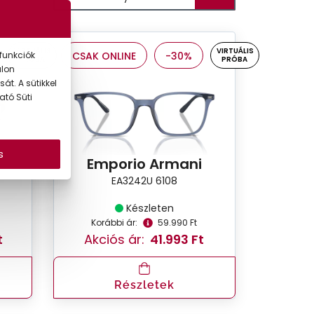
VIRTUÁLIS
VIRTUÁLIS
funkciók
CSAK ONLINE
-30%
PRÓBA
PRÓBA
alon
át. A sütikkel
ató Süti
s
Emporio Armani
EA3242U 6108
Készleten
Korábbi ár:
59.990 Ft
t
Akciós ár:
41.993 Ft
Részletek