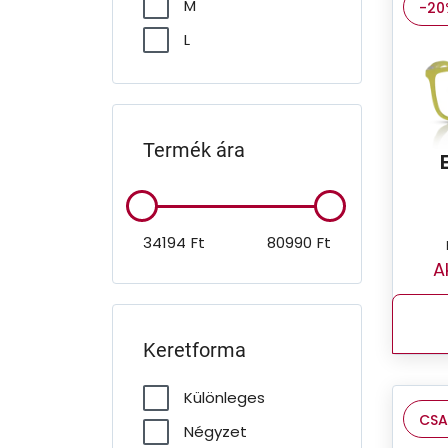
M
-20
L
Termék ára
34194
Ft
80990
Ft
A
Keretforma
Különleges
CSA
Négyzet