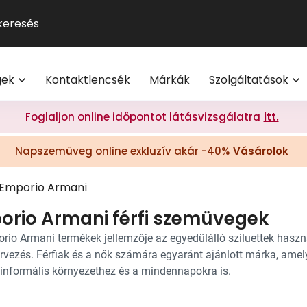
GUCCI
Szemüveg-előfizetés
Kontaktlencse
Multifokális
Pol
9
®
Michael Kors
Kontaktlencse-előfizetés
Lencsetípusok
Transitions
Ho
V
l
Oakley
Törzsvásárlói program
Egészség
Kék-ibolya fé
Mi
M
gek
Kontaktlencsék
Márkák
Szolgáltatások
Polaroid
Világmárkák
Olvasó- és t
On
További világmárkák
Érdekessége
Foglaljon online időpontot látásvizsgálatra
itt.
eg akció 20% I Vision Express Webshop
Tippek a sz
Napszemüveg online exkluzív akár -40%
Vásárolok
Kollekciók
gkeretek online | Vision Express webshop
GYIK
Napszemüveg Outlet
Emporio Armani
Törzsvásárlói ajánlatok
orio Armani férfi szemüvegek
Ray-Ban
rio Armani termékek jellemzője az egyedülálló sziluettek használ
rvezés. Férfiak és a nők számára egyaránt ajánlott márka, amel
 informális környezethez és a mindennapokra is.