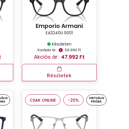
Emporio Armani
EA3240U 5001
Készleten
Korábbi ár:
59.990 Ft
t
Akciós ár:
47.992 Ft
Részletek
UÁLIS
VIRTUÁLIS
CSAK ONLINE
-20%
ÓBA
PRÓBA