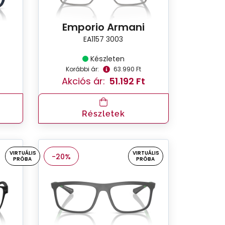
Emporio Armani
EA1157 3003
Készleten
Korábbi ár:
63.990 Ft
Akciós ár:
51.192 Ft
Részletek
VIRTUÁLIS
VIRTUÁLIS
-20%
PRÓBA
PRÓBA