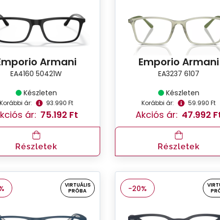
Emporio Armani
Emporio Armani
EA4160 50421W
EA3237 6107
Készleten
Készleten
Korábbi ár:
93.990 Ft
Korábbi ár:
59.990 Ft
kciós ár:
75.192 Ft
Akciós ár:
47.992 F
Részletek
Részletek
VIRTUÁLIS
VIRT
%
-20%
PRÓBA
PR