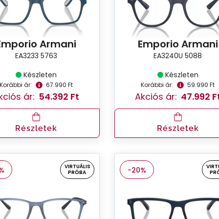
Emporio Armani
Emporio Armani
EA3233 5763
EA3240U 5088
Készleten
Készleten
Korábbi ár:
67.990 Ft
Korábbi ár:
59.990 Ft
kciós ár:
54.392 Ft
Akciós ár:
47.992 F
Részletek
Részletek
VIRTUÁLIS
VIRT
%
-20%
PRÓBA
PR