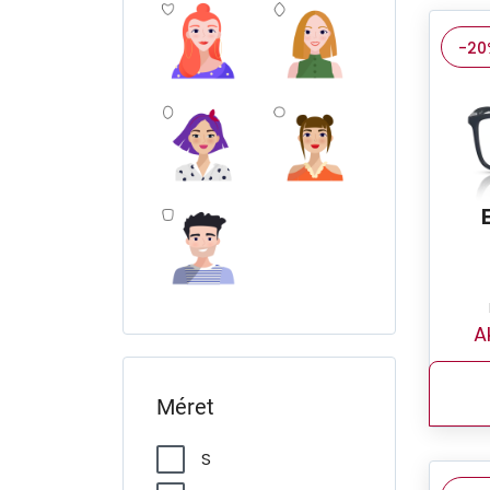
-20
A
Méret
S