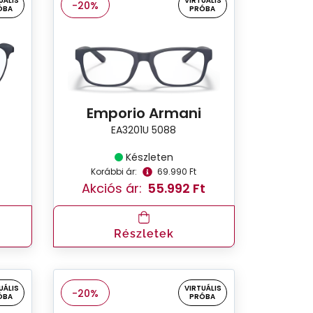
UÁLIS
VIRTUÁLIS
-20%
ÓBA
PRÓBA
Emporio Armani
EA3201U 5088
Készleten
Korábbi ár:
69.990 Ft
t
Akciós ár:
55.992 Ft
Részletek
UÁLIS
VIRTUÁLIS
-20%
ÓBA
PRÓBA