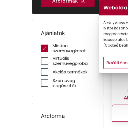
Arcformák
Gyermek
Weboldal
A kényelmes v
CSA
biztosításáho
Ajánlatok
megtekintheted
kapcsolatos b
Minden
(Cookie) beállí
szemüvegkeret
Virtuális
Beállításo
szemüvegpróba
Akciós termékek
Szemüveg
kiegészítők
A
Arcforma