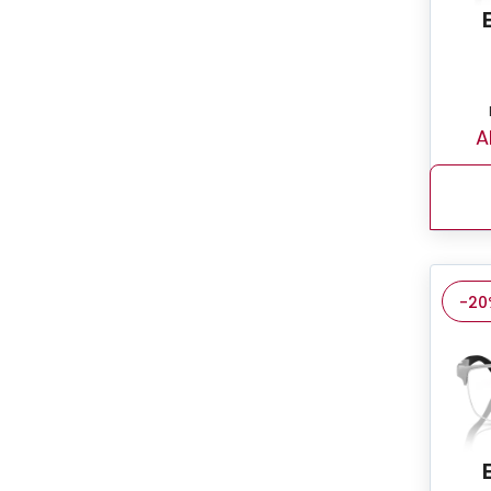
A
-20