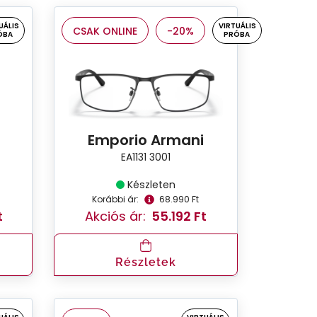
UÁLIS
VIRTUÁLIS
CSAK ONLINE
-20%
ÓBA
PRÓBA
Emporio Armani
EA1131 3001
Készleten
Korábbi ár:
68.990 Ft
t
Akciós ár:
55.192 Ft
Részletek