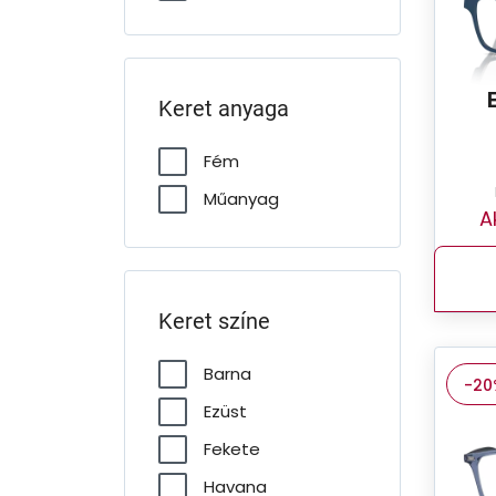
Keret anyaga
Fém
Műanyag
A
Keret színe
Barna
-20
Ezüst
Fekete
Havana