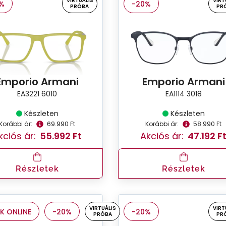
VIRTUÁLIS
VIRT
%
-20%
PRÓBA
PR
Emporio Armani
Emporio Armani
EA3221 6010
EA1114 3018
Készleten
Készleten
Korábbi ár:
69.990 Ft
Korábbi ár:
58.990 Ft
kciós ár:
55.992 Ft
Akciós ár:
47.192 F
Részletek
Részletek
VIRTUÁLIS
VIRT
K ONLINE
-20%
-20%
PRÓBA
PR