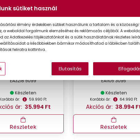
unk sütiket használ
VIRTUÁLIS
ásárlási élmény érdekében sütiket használunk a tartalom és a közösségi 
K ONLINE
-40%
CSAK ONLINE
-40%
PRÓBA
z, a weboldal forgalmunk elemzéséhez és reklámozás céljából. A webold
 az Adatkezelési tájékoztatónkat és a sütik használatának részletes leírás
eállításaidat a későbbiekben bármikor módosíthatod a láblécben találh
tások feliratra kattintva.
k
Elutasítás
Elfogadá
Emporio Armani
Emporio Armani
EA3218 5099
EA1105 3095
Készleten
Készleten
Korábbi ár:
59.990 Ft
Korábbi ár:
64.990 Ft
kciós ár:
35.994 Ft
Akciós ár:
38.994 F
Részletek
Részletek