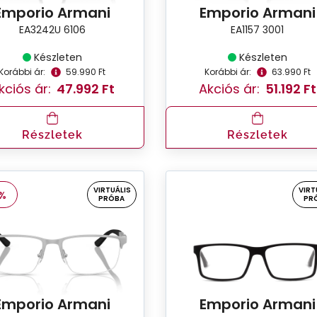
Emporio Armani
Emporio Armani
EA3242U 6106
EA1157 3001
Készleten
Készleten
Korábbi ár:
59.990 Ft
Korábbi ár:
63.990 Ft
kciós ár:
47.992 Ft
Akciós ár:
51.192 Ft
Részletek
Részletek
VIRTUÁLIS
VIRT
%
PRÓBA
PR
Emporio Armani
Emporio Armani