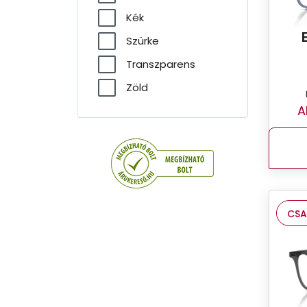
Kék
Szürke
Transzparens
Zöld
A
CSA