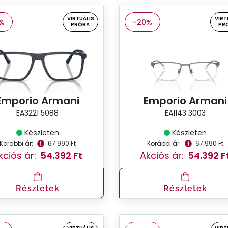
VIRTUÁLIS
VIRT
%
-20%
PRÓBA
PR
Emporio Armani
Emporio Armani
EA3221 5088
EA1143 3003
Készleten
Készleten
Korábbi ár:
67.990 Ft
Korábbi ár:
67.990 Ft
kciós ár:
54.392 Ft
Akciós ár:
54.392 F
Részletek
Részletek