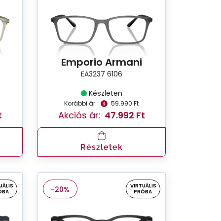
Emporio Armani
EA3237 6106
Készleten
Korábbi ár:
59.990 Ft
t
Akciós ár:
47.992 Ft
Részletek
UÁLIS
VIRTUÁLIS
-20%
ÓBA
PRÓBA