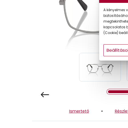
Gyermek
A kényelmes v
biztosításáho
megtekintheted
kapcsolatos b
(Cookie) beállí
Beállításo
Ismertető
Részle