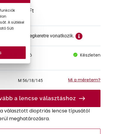
66.990 Ft
funkciók
alon
át. A sütikkel
ató Süti
ett ár a szemüvegkeretre vonatkozik.
s
megvásárolható
Készleten
 szállítás
Mi a méretem?
M
56/18/145
vább a lencse választáshoz
r a választott dioptriás lencse típusától
erül meghatározásra.