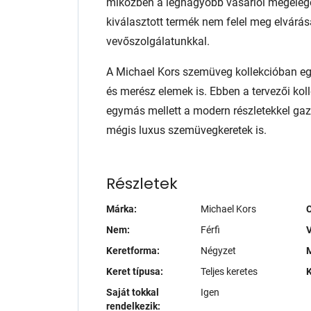
miközben a legnagyobb vásárlói megelég
kiválasztott termék nem felel meg elvárás
vevőszolgálatunkkal.
A Michael Kors szemüveg kollekcióban eg
és merész elemek is. Ebben a tervezői ko
egymás mellett a modern részletekkel gazd
mégis luxus szemüvegkeretek is.
Részletek
Márka:
Michael Kors
Nem:
Férfi
V
Keretforma:
Négyzet
M
Keret típusa:
Teljes keretes
K
Saját tokkal
Igen
rendelkezik: