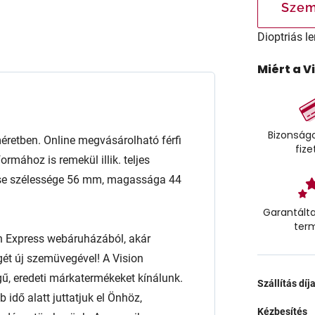
Szem
Dioptriás le
Miért a V
Bizonságo
etben. Online megvásárolható férfi
fize
rmához is remekül illik. teljes
encse szélessége 56 mm, magassága 44
Garantálta
ter
n Express webáruházából, akár
égét új szemüvegével! A Vision
ű, eredeti márkatermékeket kínálunk.
Szállítás díj
 idő alatt juttatjuk el Önhöz,
Kézbesítés