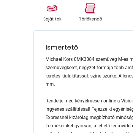
Saját tok
Törlőkendő
Ismertető
Michael Kors 0MK3084 szemüveg M-es mér
szemüvegkeret, négyzet formája több arcfo
keretes kialakítással. színe szürke. A l
mm.
Rendelje meg kényelmesen online a Visio
ingyenes szállítással! Fejezze ki egyénis
Expressnél kizárólag megbízható minőség
Termékeinket gyorsan, a lehető legrövidebb