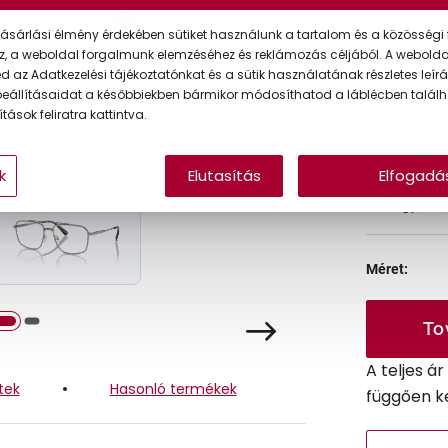
ásárlási élmény érdekében sütiket használunk a tartalom és a közösségi 
Ár:
z, a weboldal forgalmunk elemzéséhez és reklámozás céljából. A webold
 az Adatkezelési tájékoztatónkat és a sütik használatának részletes leírás
eállításaidat a későbbiekben bármikor módosíthatod a láblécben találh
tások feliratra kattintva.
A feltűntet
k
Elutasítás
Elfogadá
Online 
Ingyenes
Méret:
To
A teljes á
tek
Hasonló termékek
függően k