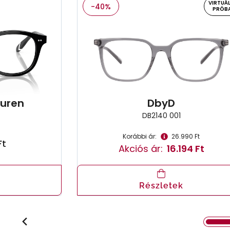
VIRTUÁL
-40%
PRÓB
auren
DbyD
DB2140 001
Korábbi ár:
26.990 Ft
Ft
Akciós ár:
16.194 Ft
Részletek