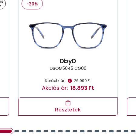
IS
-30%
A
DbyD
DBOM5045 CG00
Korábbi ár:
26.990 Ft
Akciós ár:
18.893 Ft
Részletek