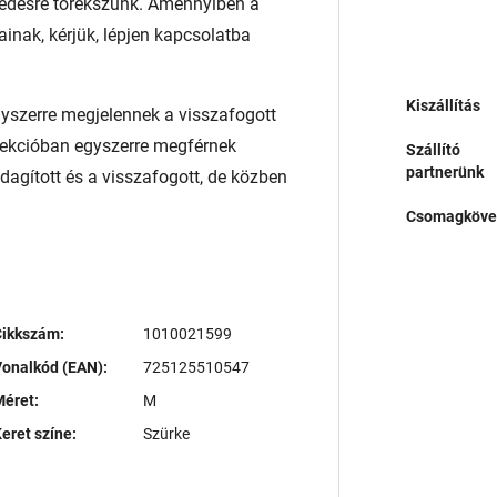
edésre törekszünk. Amennyiben a
ainak, kérjük, lépjen kapcsolatba
Kiszállítás
yszerre megjelennek a visszafogott
llekcióban egyszerre megférnek
Szállító
partnerünk
agított és a visszafogott, de közben
Csomagköve
Cikkszám:
1010021599
onalkód (EAN):
725125510547
éret:
M
eret színe:
Szürke