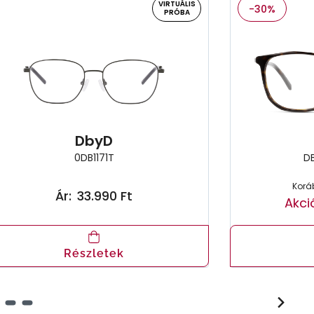
VIRTUÁLIS
-30%
PRÓBA
DbyD
0DB1171T
D
Koráb
Ár:
33.990 Ft
Akci
Részletek