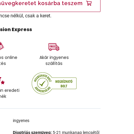
üvegkeretet kosárba teszem
ncse nélkül, csak a keret.
ision Express
s online
Akár ingyenes
tés
szállítás
n eredeti
mék
a
ingyenes
Dioptriás szemüveg:
5-21 munkanap lencsétől