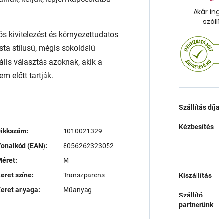
Akár in
száll
ós kivitelezést és környezettudatos
sta stílusú, mégis sokoldalú
ális választás azoknak, akik a
m előtt tartják.
Szállítás díj
Kézbesítés
Cikkszám:
1010021329
onalkód (EAN):
8056262323052
éret:
M
eret színe:
Transzparens
Kiszállítás
eret anyaga:
Műanyag
Szállító
partnerünk