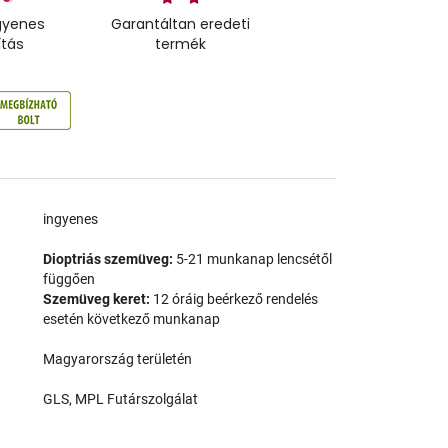
gyenes
Garantáltan eredeti
ítás
termék
a
ingyenes
Dioptriás szemüveg:
5-21 munkanap lencsétől
függően
Szemüveg keret:
12 óráig beérkező rendelés
esetén következő munkanap
Magyarország területén
GLS, MPL Futárszolgálat