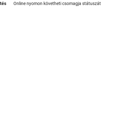
tés
Online nyomon követheti csomagja státuszát