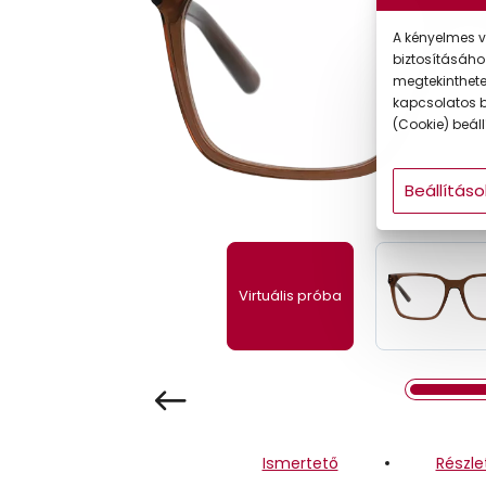
Gyermek
A kényelmes v
biztosításáho
megtekintheted
kapcsolatos b
(Cookie) beállí
Beállításo
Virtuális próba
Ismertető
Részle