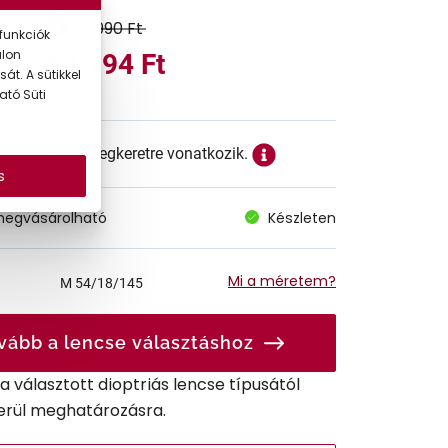
22.990 Ft
funkciók
alon
13.794 Ft
át. A sütikkel
ató Süti
ett ár a szemüvegkeretre vonatkozik.
s
megvásárolható
Készleten
Mi a méretem?
M
54/18/145
vább a lencse választáshoz
r a választott dioptriás lencse típusától
erül meghatározásra.