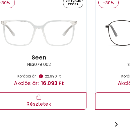
VIRTUÁLIS
-30%
-30%
PRÓBA
Seen
NE3079 002
S
Korábbi ár:
22.990 Ft
Koráb
Akciós ár:
16.093 Ft
Akci
Részletek