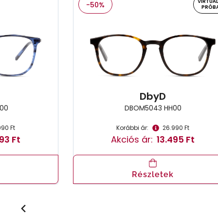
VIRTUÁL
-50%
PRÓB
DbyD
00
DBOM5043 HH00
990 Ft
Korábbi ár:
26.990 Ft
93 Ft
Akciós ár:
13.495 Ft
Részletek