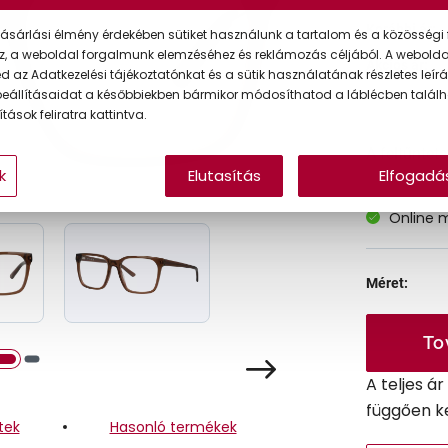
Korábbi ár:
ásárlási élmény érdekében sütiket használunk a tartalom és a közösségi 
z, a weboldal forgalmunk elemzéséhez és reklámozás céljából. A webold
Akciós ár:
 az Adatkezelési tájékoztatónkat és a sütik használatának részletes leírás
eállításaidat a későbbiekben bármikor módosíthatod a láblécben találh
tások feliratra kattintva.
A feltűntet
k
Elutasítás
Elfogadá
Online 
Méret:
To
A teljes á
függően k
tek
Hasonló termékek