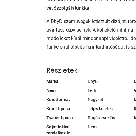
vevőszolgálatunkkal.
A DbyD szemüvegek letisztult dizájnt, tart
gyártást képviselnek. A kollekció minimali
modelleket kínál mindennapi viseletre. Ide
funkcionalitást és fenntarthatóságot is sze
Részletek
Márka:
DbyD
Nem:
Férfi
V
Keretforma:
Négyzet
M
Keret típusa:
Teljes keretes
K
Zsanér típusa:
Rugós csuklós
K
Saját tokkal
Nem
rendelkezik: