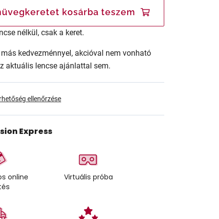
üvegkeretet kosárba teszem
ncse nélkül, csak a keret.
ár más kedvezménnyel, akcióval nem vonható
az aktuális lencse ajánlattal sem.
érhetőség ellenőrzése
ision Express
s online
Virtuális próba
tés