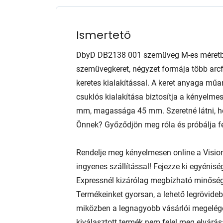
Ismertető
DbyD DB2138 001 szemüveg M-es méretben
szemüvegkeret, négyzet formája több arcfo
keretes kialakítással. A keret anyaga mű
csuklós kialakítása biztosítja a kényelmes
mm, magassága 45 mm. Szeretné látni, ho
Önnek? Győződjön meg róla és próbálja fel
Rendelje meg kényelmesen online a Visio
ingyenes szállítással! Fejezze ki egyénis
Expressnél kizárólag megbízható minőség
Termékeinket gyorsan, a lehető legrövidebb
miközben a legnagyobb vásárlói megelég
kiválasztott termék nem felel meg elvárás