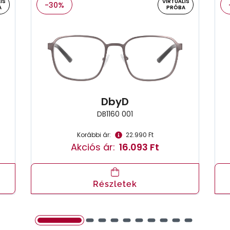
IS
VIRTUÁLIS
-30%
A
PRÓBA
DbyD
DB1160 001
Korábbi ár:
22.990 Ft
Akciós ár:
16.093 Ft
Részletek