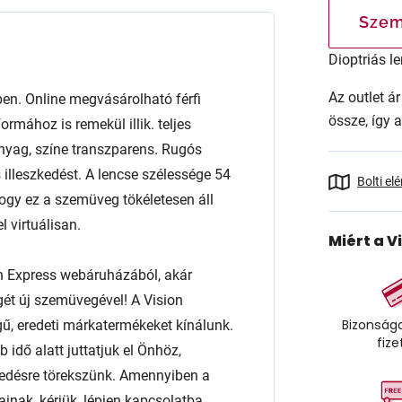
Szem
Dioptriás le
Az outlet 
. Online megvásárolható férfi
össze, így 
rmához is remekül illik. teljes
anyag, színe transzparens. Rugós
 illeszkedést. A lencse szélessége 54
Bolti el
gy ez a szemüveg tökéletesen áll
 virtuálisan.
Miért a V
n Express webáruházából, akár
égét új szemüvegével! A Vision
Bizonságo
ű, eredeti márkatermékeket kínálunk.
fize
 idő alatt juttatjuk el Önhöz,
edésre törekszünk. Amennyiben a
ainak, kérjük, lépjen kapcsolatba