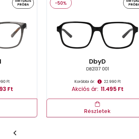
VIRTUÁLIS
VIRTUÁL
-50%
PRÓBA
PRÓB
l
DbyD
DB2137 001
990 Ft
Korábbi ár:
22.990 Ft
93 Ft
Akciós ár:
11.495 Ft
Részletek