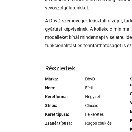
vevőszolgálatunkkal.
A DbyD szemüvegek letisztult dizájnt, tart
gyártást képviselnek. A kollekció minimali
modelleket kínál mindennapi viseletre. Ide
funkcionalitást és fenntarthatóságot is sze
Részletek
Márka:
DbyD
S
r
Nem:
Férfi
Keretforma:
Négyzet
V
Stílus:
Classic
M
Keret típusa:
Félkeretes
K
Zsanér típusa:
Rugós csuklós
K