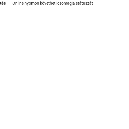
tés
Online nyomon követheti csomagja státuszát