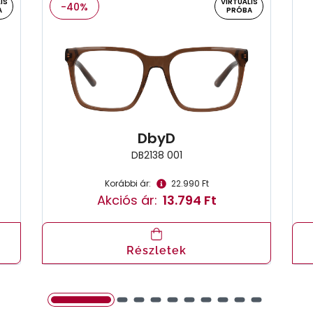
IS
VIRTUÁLIS
-40%
A
PRÓBA
DbyD
DB2138 001
Korábbi ár:
22.990 Ft
Akciós ár:
13.794 Ft
Részletek