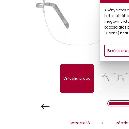
Gyermek
A kényelmes v
biztosításáho
megtekintheted
kapcsolatos b
(Cookie) beállí
Beállításo
Virtuális próba
Ismertető
Részle