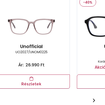
-40%
Unofficial
UO2027/UNOM0225
Koráb
Ár:
26.990 Ft
Akció
Részletek