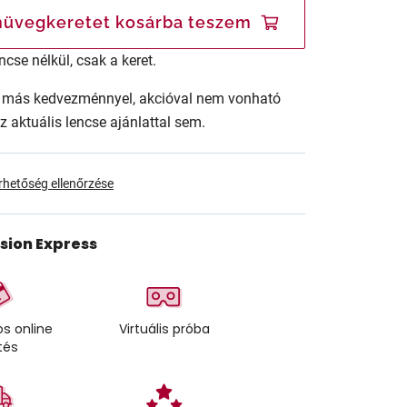
üvegkeretet kosárba teszem
ncse nélkül, csak a keret.
ár más kedvezménnyel, akcióval nem vonható
az aktuális lencse ajánlattal sem.
érhetőség ellenőrzése
ision Express
s online
Virtuális próba
tés