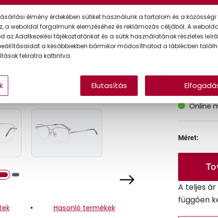
Korábbi ár:
ásárlási élmény érdekében sütiket használunk a tartalom és a közösségi 
z, a weboldal forgalmunk elemzéséhez és reklámozás céljából. A webold
Akciós ár:
 az Adatkezelési tájékoztatónkat és a sütik használatának részletes leírás
eállításaidat a későbbiekben bármikor módosíthatod a láblécben találh
tások feliratra kattintva.
A feltűntet
k
Elutasítás
Elfogadá
Online 
Méret:
To
A teljes á
függően k
tek
Hasonló termékek