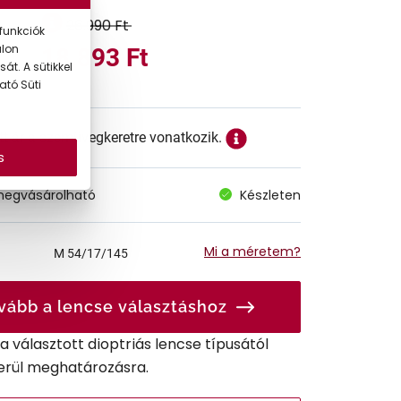
26.990 Ft
funkciók
alon
18.893 Ft
át. A sütikkel
ató Süti
ett ár a szemüvegkeretre vonatkozik.
s
megvásárolható
Készleten
Mi a méretem?
M
54/17/145
vább a lencse választáshoz
r a választott dioptriás lencse típusától
erül meghatározásra.