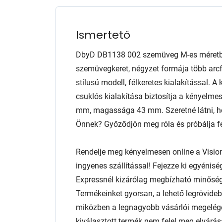
Ismertető
DbyD DB1138 002 szemüveg M-es méretben
szemüvegkeret, négyzet formája több arcfo
stílusú modell, félkeretes kialakítással. 
csuklós kialakítása biztosítja a kényelmes
mm, magassága 43 mm. Szeretné látni, ho
Önnek? Győződjön meg róla és próbálja fel
Rendelje meg kényelmesen online a Visio
ingyenes szállítással! Fejezze ki egyénis
Expressnél kizárólag megbízható minőség
Termékeinket gyorsan, a lehető legrövidebb
miközben a legnagyobb vásárlói megelég
kiválasztott termék nem felel meg elvárás