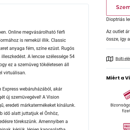
Szem
Dioptriás le
Az outlet 
. Online megvásárolható férfi
össze, így 
rmához is remekül illik. Classic
A keret anyaga fém, színe ezüst. Rugós
 illeszkedést. A lencse szélessége 54
Bolti el
gy ez a szemüveg tökéletesen áll
 virtuálisan.
Miért a V
n Express webáruházából, akár
égét új szemüvegével! A Vision
Bizonságo
ű, eredeti márkatermékeket kínálunk.
fize
 idő alatt juttatjuk el Önhöz,
edésre törekszünk. Amennyiben a
ainak, kérjük, lépjen kapcsolatba