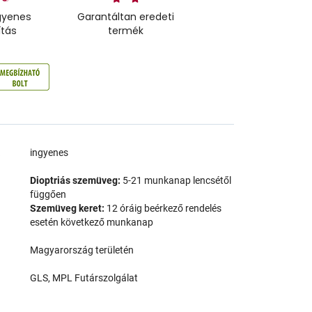
gyenes
Garantáltan eredeti
ítás
termék
a
ingyenes
Dioptriás szemüveg:
5-21 munkanap lencsétől
függően
Szemüveg keret:
12 óráig beérkező rendelés
esetén következő munkanap
Magyarország területén
GLS, MPL Futárszolgálat