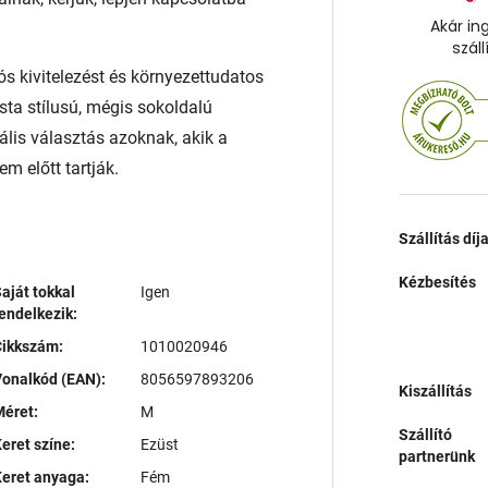
Akár in
száll
ós kivitelezést és környezettudatos
sta stílusú, mégis sokoldalú
ális választás azoknak, akik a
m előtt tartják.
Szállítás díj
Kézbesítés
aját tokkal
Igen
endelkezik:
Cikkszám:
1010020946
onalkód (EAN):
8056597893206
Kiszállítás
éret:
M
Szállító
eret színe:
Ezüst
partnerünk
eret anyaga:
Fém