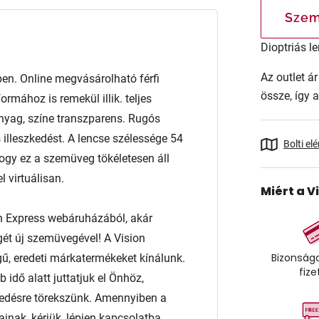
Szem
Dioptriás le
Az outlet 
. Online megvásárolható férfi
össze, így 
rmához is remekül illik. teljes
anyag, színe transzparens. Rugós
 illeszkedést. A lencse szélessége 54
Bolti el
gy ez a szemüveg tökéletesen áll
 virtuálisan.
Miért a V
n Express webáruházából, akár
égét új szemüvegével! A Vision
Bizonságo
ű, eredeti márkatermékeket kínálunk.
fize
 idő alatt juttatjuk el Önhöz,
edésre törekszünk. Amennyiben a
ainak, kérjük, lépjen kapcsolatba