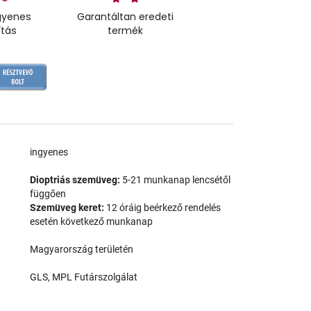
gyenes
Garantáltan eredeti
ítás
termék
a
ingyenes
Dioptriás szemüveg:
5-21 munkanap lencsétől
függően
Szemüveg keret:
12 óráig beérkező rendelés
esetén következő munkanap
Magyarország területén
GLS, MPL Futárszolgálat