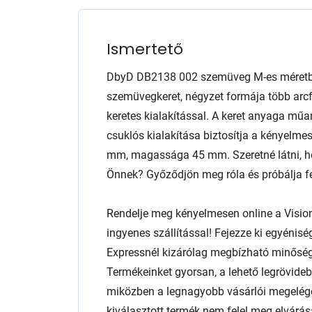
Ismertető
DbyD DB2138 002 szemüveg M-es méretben
szemüvegkeret, négyzet formája több arcfo
keretes kialakítással. A keret anyaga mű
csuklós kialakítása biztosítja a kényelmes
mm, magassága 45 mm. Szeretné látni, ho
Önnek? Győződjön meg róla és próbálja fel
Rendelje meg kényelmesen online a Visio
ingyenes szállítással! Fejezze ki egyénis
Expressnél kizárólag megbízható minőség
Termékeinket gyorsan, a lehető legrövidebb
miközben a legnagyobb vásárlói megelég
kiválasztott termék nem felel meg elvárás