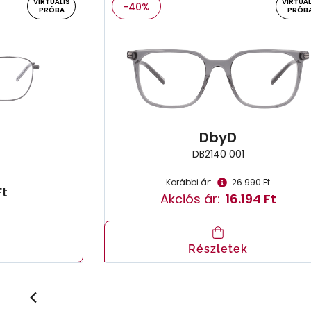
VIRTUÁLIS
VIRTUÁL
-40%
PRÓBA
PRÓB
DbyD
DB2140 001
Korábbi ár:
26.990 Ft
Ft
Akciós ár:
16.194 Ft
Részletek