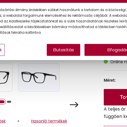
Korábbi ár:
ásárlási élmény érdekében sütiket használunk a tartalom és a közösségi 
z, a weboldal forgalmunk elemzéséhez és reklámozás céljából. A webold
Akciós ár:
 az Adatkezelési tájékoztatónkat és a sütik használatának részletes leírás
eállításaidat a későbbiekben bármikor módosíthatod a láblécben találh
tások feliratra kattintva.
A feltűntet
k
Elutasítás
Elfogadá
Online 
Méret:
To
A teljes á
függően k
tek
Hasonló termékek