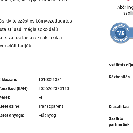
Akár in
száll
ós kivitelezést és környezettudatos
sta stílusú, mégis sokoldalú
ális választás azoknak, akik a
m előtt tartják.
Szállítás díj
Kézbesítés
Cikkszám:
1010021331
onalkód (EAN):
8056262323113
éret:
M
eret színe:
Transzparens
Kiszállítás
eret anyaga:
Műanyag
Szállító
partnerünk