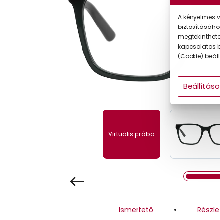
Gyermek
A kényelmes v
biztosításáho
megtekintheted
kapcsolatos b
(Cookie) beállí
Beállításo
Virtuális próba
Ismertető
Részle