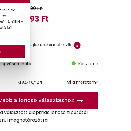
22.990 Ft
funkciók
alon
16.093 Ft
át. A sütikkel
ató Süti
ett ár a szemüvegkeretre vonatkozik.
s
megvásárolható
Készleten
Mi a méretem?
M
54/18/145
vább a lencse választáshoz
r a választott dioptriás lencse típusától
erül meghatározásra.