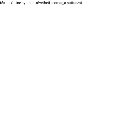
tés
Online nyomon követheti csomagja státuszát