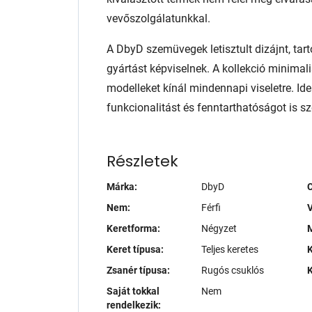
vevőszolgálatunkkal.
A DbyD szemüvegek letisztult dizájnt, tart
gyártást képviselnek. A kollekció minimali
modelleket kínál mindennapi viseletre. Ide
funkcionalitást és fenntarthatóságot is sze
Részletek
Márka:
DbyD
Nem:
Férfi
V
Keretforma:
Négyzet
M
Keret típusa:
Teljes keretes
K
Zsanér típusa:
Rugós csuklós
K
Saját tokkal
Nem
rendelkezik: