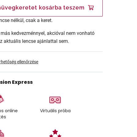
üvegkeretet kosárba teszem
ncse nélkül, csak a keret.
ár más kedvezménnyel, akcióval nem vonható
az aktuális lencse ajánlattal sem.
érhetőség ellenőrzése
ision Express
s online
Virtuális próba
tés