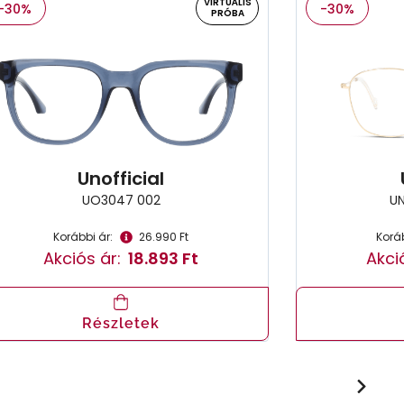
VIRTUÁLIS
-30%
-30%
PRÓBA
Unofficial
UO3047 002
U
Korábbi ár:
26.990 Ft
Koráb
Akciós ár:
18.893 Ft
Akci
Részletek