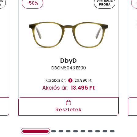
IS
VIRTUÁLIS
-50%
A
PRÓBA
DbyD
DBOM5043 EE00
Korábbi ár:
26.990 Ft
Akciós ár:
13.495 Ft
Részletek