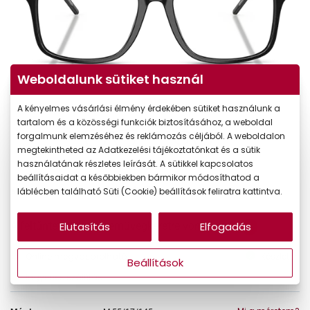
Weboldalunk sütiket használ
A kényelmes vásárlási élmény érdekében sütiket használunk a
tartalom és a közösségi funkciók biztosításához, a weboldal
forgalmunk elemzéséhez és reklámozás céljából. A weboldalon
megtekintheted az Adatkezelési tájékoztatónkat és a sütik
használatának részletes leírását. A sütikkel kapcsolatos
beállításaidat a későbbiekben bármikor módosíthatod a
64.990 Ft
láblécben található Süti (Cookie) beállítások feliratra kattintva.
Ár:
A feltűntetett ár a szemüvegkeretre vonatkozik.
Elutasítás
Elfogadás
Online megvásárolható
Készleten
Beállítások
Ingyenes szállítás