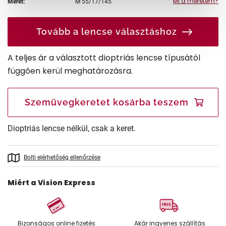
Mi a méretem?
Méret:
M
55/17/145
Tovább a lencse választáshoz
A teljes ár a választott dioptriás lencse típusától
függően kerül meghatározásra.
Szemüvegkeretet kosárba teszem
Dioptriás lencse nélkül, csak a keret.
Bolti elérhetőség ellenőrzése
Miért a Vision Express
Bizonságos online fizetés
Akár ingyenes szállítás