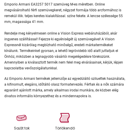
Emporio Armani EA3257 5017 szemüveg M-es méretben. Online
megvásárolható férfi szemüvegkeret, négyzet formája több arcformához is
remekül illik. teljes keretes kialakítással. színe fekete. A lencse szélessége 55
mm, magassága 41 mm.
Rendelje meg kényelmesen online a Vision Express webáruházából, akár
ingyenes szállítással! Fejezze ki egyéniségét új szemüvegével! A Vision
Expressnél kizárólag megbízható minőségű, eredeti márkatermékeket
kínálunk. Termékeinket gyorsan, a lehető legrövidebb idő alatt juttatjuk el
Önhöz, miközben a legnagyobb vásárlói megelégedésre törekszünk.
Amennyiben a kiválasztott termék nem felel meg elvárásainak, kérjük, lépjen
kapcsolatba vevőszolgálatunkkal.
Az Emporio Armani termékek jellemzője az egyedülálló sziluettek használata,
a kifinomult, elegáns, időtálló olasz formatervezés. Férfiak és a nők számára
egyaránt ajánlott márka, amely alkalmas irodai munkára, de közben elég
divatos informális környezethez és a mindennapokra is.
Saját tok
Törlőkendő