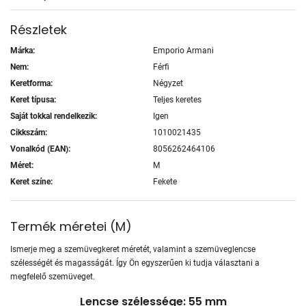
Részletek
Márka:
Emporio Armani
Nem:
Férfi
Keretforma:
Négyzet
Keret típusa:
Teljes keretes
Saját tokkal rendelkezik:
Igen
Cikkszám:
1010021435
Vonalkód (EAN):
8056262464106
Méret:
M
Keret színe:
Fekete
Termék méretei
(
M
)
Ismerje meg a szemüvegkeret méretét, valamint a szemüveglencse
szélességét és magasságát. Így Ön egyszerűen ki tudja választani a
megfelelő szemüveget.
Lencse szélessége: 55 mm