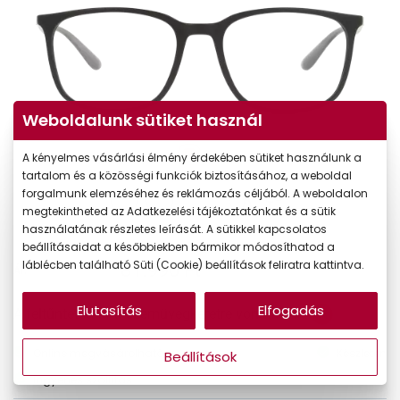
Weboldalunk sütiket használ
A kényelmes vásárlási élmény érdekében sütiket használunk a
tartalom és a közösségi funkciók biztosításához, a weboldal
forgalmunk elemzéséhez és reklámozás céljából. A weboldalon
megtekintheted az Adatkezelési tájékoztatónkat és a sütik
használatának részletes leírását. A sütikkel kapcsolatos
beállításaidat a későbbiekben bármikor módosíthatod a
láblécben található Süti (Cookie) beállítások feliratra kattintva.
81.990 Ft
Ár:
Elutasítás
Elfogadás
A feltűntetett ár a szemüvegkeretre vonatkozik.
Online megvásárolható
Készleten
Beállítások
Ingyenes szállítás