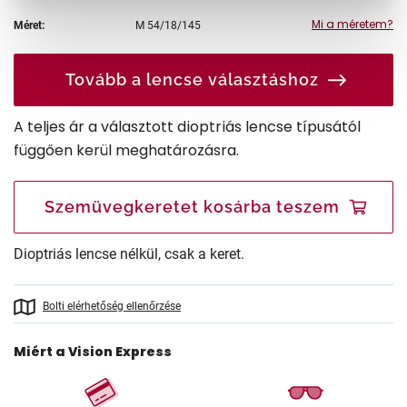
Mi a méretem?
Méret:
M
54/18/145
Tovább a lencse választáshoz
A teljes ár a választott dioptriás lencse típusától
függően kerül meghatározásra.
Szemüvegkeretet kosárba teszem
Dioptriás lencse nélkül, csak a keret.
Bolti elérhetőség ellenőrzése
Miért a Vision Express