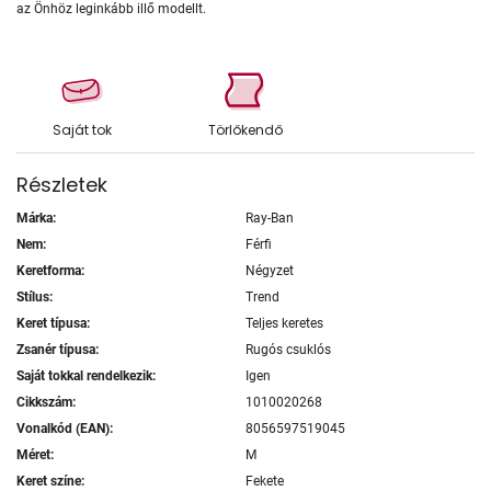
az Önhöz leginkább illő modellt.
Saját tok
Törlőkendő
Részletek
Márka:
Ray-Ban
Nem:
Férfi
Keretforma:
Négyzet
Stílus:
Trend
Keret típusa:
Teljes keretes
Zsanér típusa:
Rugós csuklós
Saját tokkal rendelkezik:
Igen
Cikkszám:
1010020268
Vonalkód (EAN):
8056597519045
Méret:
M
Keret színe:
Fekete