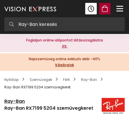
Foglaljon online időpontot látásvizsgálatra
itt.
Napszemüveg online exkluzív akár -40%
Vásárolok
Nyitólap
Szemüvegek
Férfi
Ray-Ban
Ray-Ban RX7199 5204 szemüvegkeret
Ray-Ban
Ray-Ban RX7199 5204 szemüvegkeret