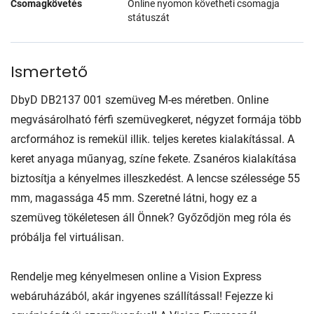
Csomagkövetés
Online nyomon követheti csomagja
státuszát
Ismertető
DbyD DB2137 001 szemüveg M-es méretben. Online
megvásárolható férfi szemüvegkeret, négyzet formája több
arcformához is remekül illik. teljes keretes kialakítással. A
keret anyaga műanyag, színe fekete. Zsanéros kialakítása
biztosítja a kényelmes illeszkedést. A lencse szélessége 55
mm, magassága 45 mm. Szeretné látni, hogy ez a
szemüveg tökéletesen áll Önnek? Győződjön meg róla és
próbálja fel virtuálisan.
Rendelje meg kényelmesen online a Vision Express
webáruházából, akár ingyenes szállítással! Fejezze ki