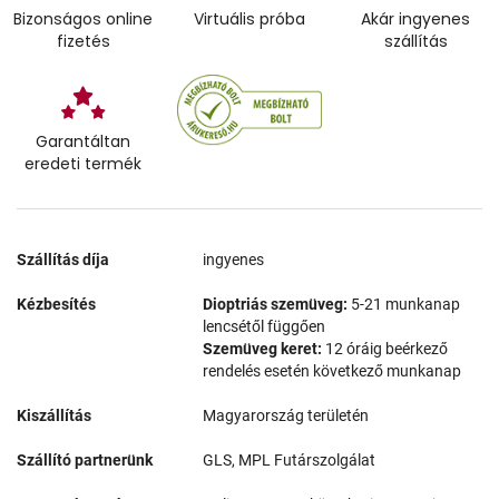
Bizonságos online
Virtuális próba
Akár ingyenes
fizetés
szállítás
Garantáltan
eredeti termék
Szállítás díja
ingyenes
Kézbesítés
Dioptriás szemüveg:
5-21 munkanap
lencsétől függően
Szemüveg keret:
12 óráig beérkező
rendelés esetén következő munkanap
Kiszállítás
Magyarország területén
Szállító partnerünk
GLS, MPL Futárszolgálat