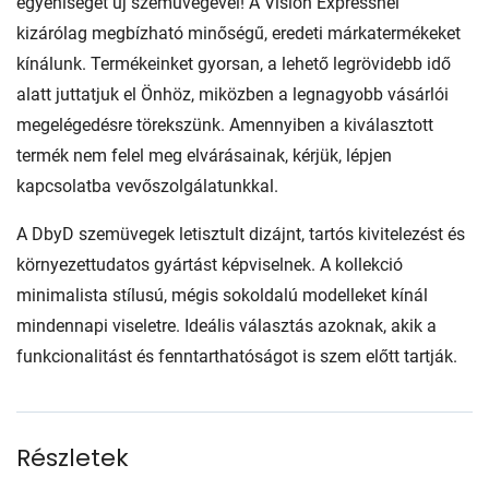
egyéniségét új szemüvegével! A Vision Expressnél
kizárólag megbízható minőségű, eredeti márkatermékeket
kínálunk. Termékeinket gyorsan, a lehető legrövidebb idő
alatt juttatjuk el Önhöz, miközben a legnagyobb vásárlói
megelégedésre törekszünk. Amennyiben a kiválasztott
termék nem felel meg elvárásainak, kérjük, lépjen
kapcsolatba vevőszolgálatunkkal.
A DbyD szemüvegek letisztult dizájnt, tartós kivitelezést és
környezettudatos gyártást képviselnek. A kollekció
minimalista stílusú, mégis sokoldalú modelleket kínál
mindennapi viseletre. Ideális választás azoknak, akik a
funkcionalitást és fenntarthatóságot is szem előtt tartják.
Részletek