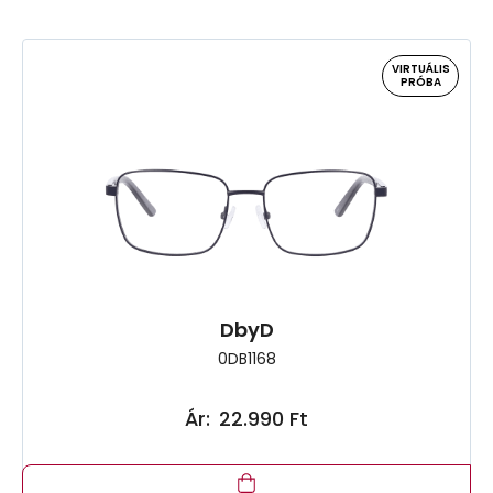
VIRTUÁLIS
PRÓBA
DbyD
0DB1168
Ár:
22.990 Ft