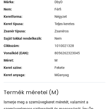
Márka:
DbyD
Nem:
Férfi
Keretforma:
Négyzet
Keret típusa:
Teljes keretes
Zsanér típusa:
Zsanéros
Saját tokkal rendelkezik:
Nem
Cikkszám:
1010021328
Vonalkód (EAN):
8056262323045
Méret:
M
Keret színe:
Fekete
Keret anyaga:
Műanyag
Termék méretei
(
M
)
Ismerje meg a szemüvegkeret méretét, valamint a
szemüveglencse szélességét és magasságát. Így Ön