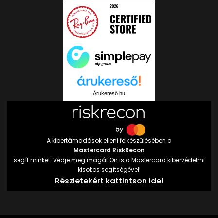
Árukereső.hu
A kibertámadások elleni felkészülésében a
Mastercard RiskRecon
segít minket. Védje meg magát Ön is a Mastercard kibervédelmi
kisokos segítségével!
Részletekért kattintson ide!