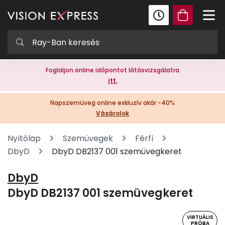
Foglaljon online időpontot látásvizsgálatra
itt.
Napszemüveg online exkluzív akár -40%
Vásárolok
Nyitólap
Szemüvegek
Férfi
DbyD
DbyD DB2137 001 szemüvegkeret
DbyD
DbyD DB2137 001 szemüvegkeret
VIRTUÁLIS
PRÓBA