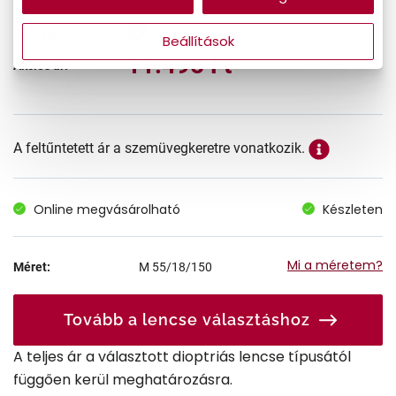
22.990 Ft
Korábbi ár:
Beállítások
11.495 Ft
Akciós ár:
A feltűntetett ár a szemüvegkeretre vonatkozik.
Online megvásárolható
Készleten
Mi a méretem?
Méret:
M
55/18/150
Tovább a lencse választáshoz
A teljes ár a választott dioptriás lencse típusától
függően kerül meghatározásra.