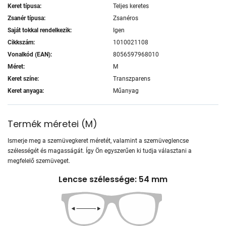
Keret típusa:
Teljes keretes
Zsanér típusa:
Zsanéros
Saját tokkal rendelkezik:
Igen
Cikkszám:
1010021108
Vonalkód (EAN):
8056597968010
Méret:
M
Keret színe:
Transzparens
Keret anyaga:
Műanyag
Termék méretei
(
M
)
Ismerje meg a szemüvegkeret méretét, valamint a szemüveglencse
szélességét és magasságát. Így Ön egyszerűen ki tudja választani a
megfelelő szemüveget.
Lencse szélessége: 54 mm