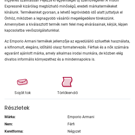
ingyenes szállítással! Fejezze ki egyéniségét új szemüvegével! A Vision
Expressnél kizárólag megbízható minőségű, eredeti márkatermékeket
kínálunk. Termékeinket gyorsan, a lehető legrövidebb idő alatt juttatjuk el
Önhöz, miközben a legnagyobb vásárlói megelégedésre törekszünk.
Amennyiben a kiválasztott termék nem felel meg elvárásainak, kérjük, lépjen
kapcsolatba vevőszolgálatunkkal.
Az Emporio Armani termékek jellemzője az egyedülálló sziluettek használata,
a kifinomult, elegáns, időtálló olasz formatervezés. Férfiak és a nők számára
egyaránt ajánlott márka, amely alkalmas irodai munkára, de közben elég
divatos informális környezethez és a mindennapokra is.
Saját tok
Törlőkendő
Részletek
Márka:
Emporio Armani
Nem:
Férfi
Keretforma:
Négyzet