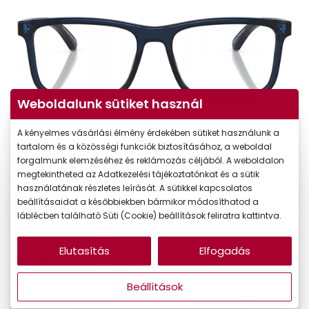
Weboldalunk sütiket használ
A kényelmes vásárlási élmény érdekében sütiket használunk a
tartalom és a közösségi funkciók biztosításához, a weboldal
forgalmunk elemzéséhez és reklámozás céljából. A weboldalon
megtekintheted az Adatkezelési tájékoztatónkat és a sütik
használatának részletes leírását. A sütikkel kapcsolatos
-20%
beállításaidat a későbbiekben bármikor módosíthatod a
láblécben található Süti (Cookie) beállítások feliratra kattintva.
63.990 Ft
Korábbi ár:
Elutasítás
Elfogadás
51.192 Ft
Akciós ár:
Beállítások
A feltűntetett ár a szemüvegkeretre vonatkozik.