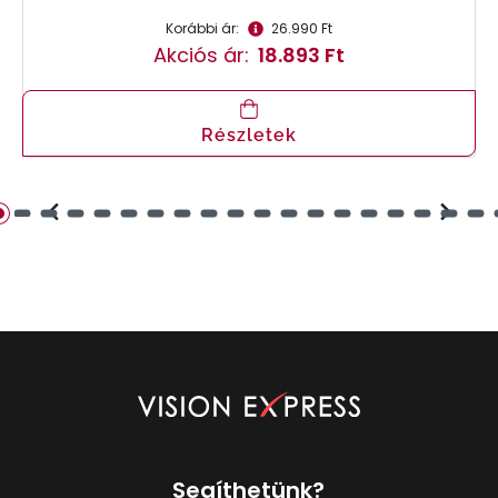
Korábbi ár:
26.990 Ft
Akciós ár:
18.893 Ft
Részletek
Segíthetünk?