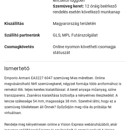
lencsétől függően
Szemüveg keret:
12 óráig beérkező
rendelés esetén következő munkanap
Kiszállítás
Magyarország területén
Szállító partnerünk
GLS, MPL Futárszolgálat
Csomagkövetés
Online nyomon követheti csomagja
státuszát
Ismertető
Emporio Armani EA3227 6047 szemüveg M-es méretben. Online
megvásárolható férfi szemüvegkeret, négyzet formája több arcformához is
remekül illik. teljes keretes kialakítással. A keret anyaga műanyag, színe
transzparens. Zsanéros kialakítása biztosítja a kényelmes illeszkedést. A
lencse szélessége 54 mm, magassága 38 mm. Szeretné látni, hogy ez a
szemüveg tökéletesen áll Önnek? Győződjön meg róla és próbálja fel
virtuálisan.
Rendelje meg kényelmesen online a Vision Express webáruházából, akár