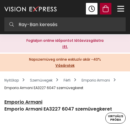
Foglaljon online időpontot látásvizsgálatra
itt.
Napszemüveg online exkluzív akár -40%
Vásárolok
Nyitólap
Szemüvegek
Férfi
Emporio Armani
Emporio Armani EA3227 6047 szemüvegkeret
Emporio Armani
Emporio Armani EA3227 6047 szemüvegkeret
VIRTUÁLIS
PRÓBA