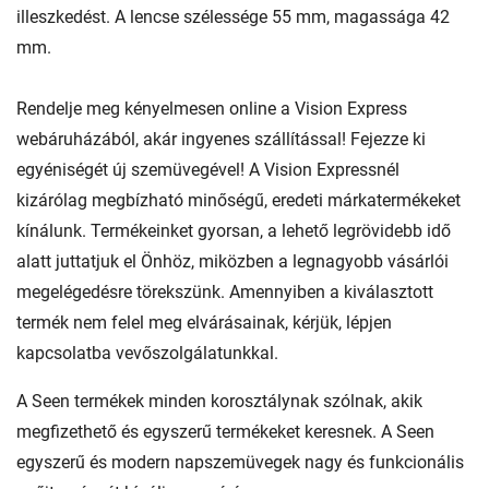
illeszkedést. A lencse szélessége 55 mm, magassága 42
mm.
Rendelje meg kényelmesen online a Vision Express
webáruházából, akár ingyenes szállítással! Fejezze ki
egyéniségét új szemüvegével! A Vision Expressnél
kizárólag megbízható minőségű, eredeti márkatermékeket
kínálunk. Termékeinket gyorsan, a lehető legrövidebb idő
alatt juttatjuk el Önhöz, miközben a legnagyobb vásárlói
megelégedésre törekszünk. Amennyiben a kiválasztott
termék nem felel meg elvárásainak, kérjük, lépjen
kapcsolatba vevőszolgálatunkkal.
A Seen termékek minden korosztálynak szólnak, akik
megfizethető és egyszerű termékeket keresnek. A Seen
egyszerű és modern napszemüvegek nagy és funkcionális