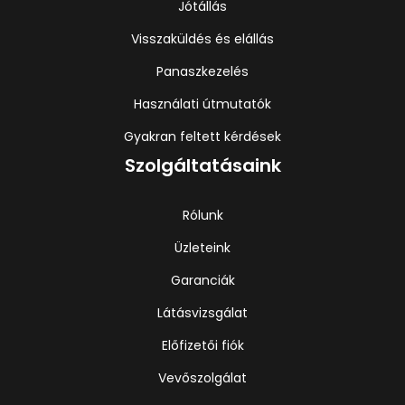
Jótállás
Visszaküldés és elállás
Panaszkezelés
Használati útmutatók
Gyakran feltett kérdések
Szolgáltatásaink
Rólunk
Üzleteink
Garanciák
Látásvizsgálat
Előfizetői fiók
Vevőszolgálat