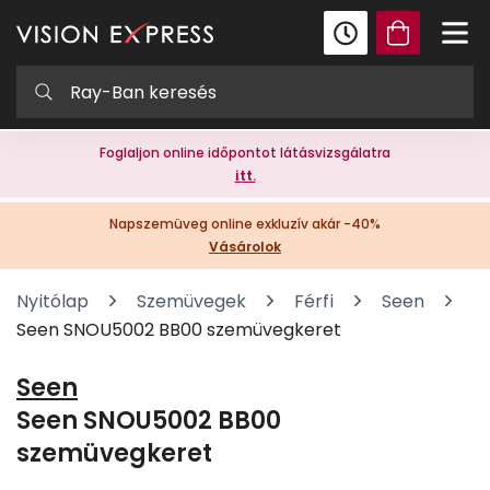
Foglaljon online időpontot látásvizsgálatra
itt.
Napszemüveg online exkluzív akár -40%
Vásárolok
Nyitólap
Szemüvegek
Férfi
Seen
Seen SNOU5002 BB00 szemüvegkeret
Seen
Seen SNOU5002 BB00
szemüvegkeret