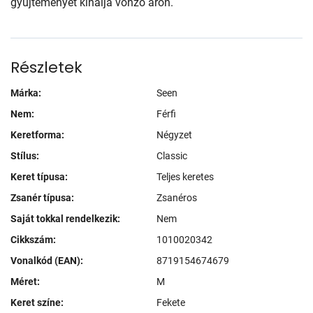
gyűjteményét kínálja vonzó áron.
Részletek
Márka:
Seen
Nem:
Férfi
Keretforma:
Négyzet
Stílus:
Classic
Keret típusa:
Teljes keretes
Zsanér típusa:
Zsanéros
Saját tokkal rendelkezik:
Nem
Cikkszám:
1010020342
Vonalkód (EAN):
8719154674679
Méret:
M
Keret színe:
Fekete