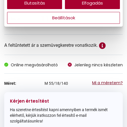
Elutasítás
Elfogadás
22.990 Ft
Korábbi ár:
11.495 Ft
Beállítások
Akciós ár:
A feltűntetett ár a szemüvegkeretre vonatkozik.
Online megvásárolható
Jelenleg nincs készleten
Mi a méretem?
Méret:
M
55/18/140
Kérjen értesítést
Ha szeretne értesítést kapni amennyiben a termék ismét
elérhető, kérjük iratkozzon fel értesítő e-mail
szolgáltatásunkra!