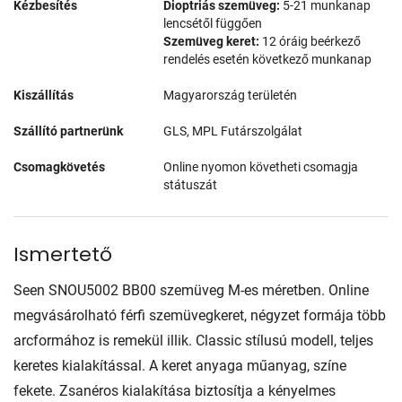
Kézbesítés
Dioptriás szemüveg:
5-21 munkanap
lencsétől függően
Szemüveg keret:
12 óráig beérkező
rendelés esetén következő munkanap
Kiszállítás
Magyarország területén
Szállító partnerünk
GLS, MPL Futárszolgálat
Csomagkövetés
Online nyomon követheti csomagja
státuszát
Ismertető
Seen SNOU5002 BB00 szemüveg M-es méretben. Online
megvásárolható férfi szemüvegkeret, négyzet formája több
arcformához is remekül illik. Classic stílusú modell, teljes
keretes kialakítással. A keret anyaga műanyag, színe
fekete. Zsanéros kialakítása biztosítja a kényelmes