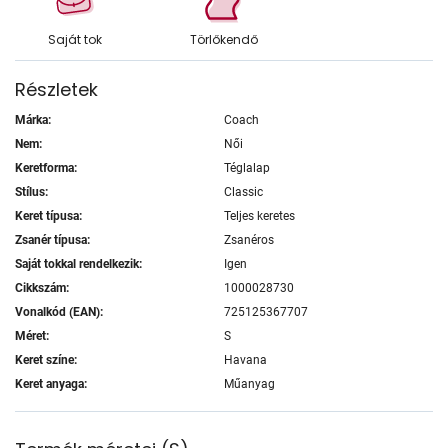
Saját tok
Törlőkendő
Részletek
Márka:
Coach
Nem:
Női
Keretforma:
Téglalap
Stílus:
Classic
Keret típusa:
Teljes keretes
Zsanér típusa:
Zsanéros
Saját tokkal rendelkezik:
Igen
Cikkszám:
1000028730
Vonalkód (EAN):
725125367707
Méret:
S
Keret színe:
Havana
Keret anyaga:
Műanyag