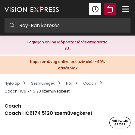
Foglaljon online időpontot látásvizsgálatra
itt.
Napszemüveg online exkluzív akár -40%
Vásárolok
Nyitólap
Szemüvegek
Női
Coach
Coach HC6174 5120 szemüvegkeret
Coach
Coach HC6174 5120 szemüvegkeret
VIRTUÁLIS
PRÓBA