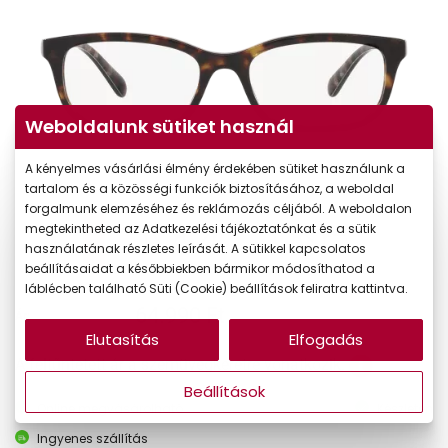
Weboldalunk sütiket használ
A kényelmes vásárlási élmény érdekében sütiket használunk a
tartalom és a közösségi funkciók biztosításához, a weboldal
forgalmunk elemzéséhez és reklámozás céljából. A weboldalon
megtekintheted az Adatkezelési tájékoztatónkat és a sütik
használatának részletes leírását. A sütikkel kapcsolatos
beállításaidat a későbbiekben bármikor módosíthatod a
láblécben található Süti (Cookie) beállítások feliratra kattintva.
64.990 Ft
Ár:
Elutasítás
Elfogadás
A feltűntetett ár a szemüvegkeretre vonatkozik.
Beállítások
Online megvásárolható
Készleten
Ingyenes szállítás