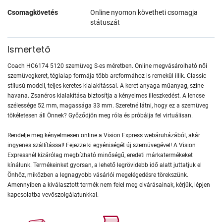
Csomagkövetés
Online nyomon követheti csomagja
státuszát
Ismertető
Coach HC6174 5120 szemüveg S-es méretben. Online megvásárolható női
szemüvegkeret, téglalap formája több arcformához is remekül illik. Classic
stílusú modell, teljes keretes kialakítással. A keret anyaga műanyag, színe
havana. Zsanéros kialakítása biztosítja a kényelmes illeszkedést. A lencse
szélessége 52 mm, magassága 33 mm. Szeretné látni, hogy ez a szemüveg
tökéletesen áll Önnek? Győződjön meg róla és próbálja fel virtuálisan.
Rendelje meg kényelmesen online a Vision Express webáruházából, akár
ingyenes szállítással! Fejezze ki egyéniségét új szemüvegével! A Vision
Expressnél kizárólag megbízható minőségű, eredeti márkatermékeket
kínálunk. Termékeinket gyorsan, a lehető legrövidebb idő alatt juttatjuk el
Önhöz, miközben a legnagyobb vásárlói megelégedésre törekszünk.
Amennyiben a kiválasztott termék nem felel meg elvárásainak, kérjük, lépjen
kapcsolatba vevőszolgálatunkkal.