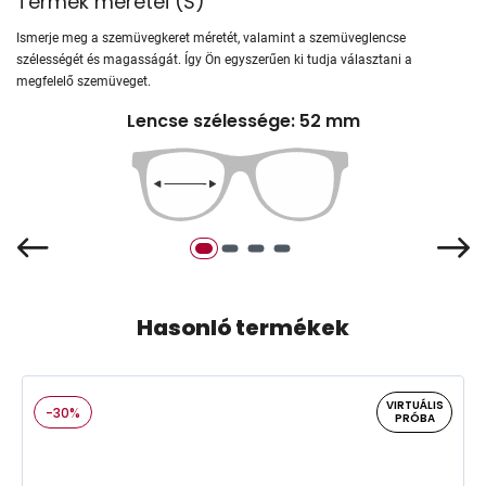
Termék méretei
(
S
)
Ismerje meg a szemüvegkeret méretét, valamint a szemüveglencse
szélességét és magasságát. Így Ön egyszerűen ki tudja választani a
megfelelő szemüveget.
Lencse szélessége: 52 mm
Hasonló termékek
VIRTUÁLIS
-30%
PRÓBA