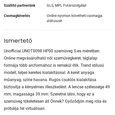
Szállító partnerünk
GLS, MPL Futárszolgálat
Csomagkövetés
Online nyomon követheti csomagja
státuszát
Ismertető
Unofficial UNOT0098 HP00 szemüveg S-es méretben.
Online megvásárolható női szemüvegkeret, téglalap
formája több arcformához is remekül illik. Trend stílusú
modell, teljes keretes kialakítással. A keret anyaga
műanyag, színe havana. Rugós csuklós kialakítása
biztosítja a kényelmes illeszkedést. A lencse szélessége 49
mm, magassága 39 mm. Szeretné látni, hogy ez a
szemüveg tökéletesen áll Önnek? Győződjön meg róla és
próbálja fel virtuálisan.