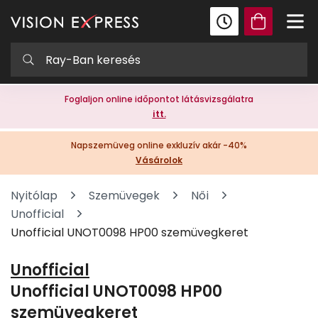
Foglaljon online időpontot látásvizsgálatra
itt.
Napszemüveg online exkluzív akár -40%
Vásárolok
Nyitólap
Szemüvegek
Női
Unofficial
Unofficial UNOT0098 HP00 szemüvegkeret
Unofficial
Unofficial UNOT0098 HP00
szemüvegkeret