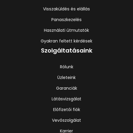
Visszaküldés és elállás
Panaszkezelés
Használati útmutatók
Gyakran feltett kérdések
Szolgáltatásaink
Rólunk
Üzleteink
Garanciák
Látásvizsgálat
Előfizetői fiók
Vevőszolgálat
Karrier