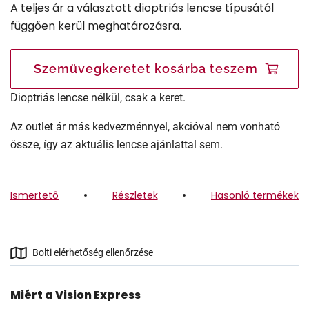
A teljes ár a választott dioptriás lencse típusától
függően kerül meghatározásra.
Szemüvegkeretet kosárba teszem
Dioptriás lencse nélkül, csak a keret.
Az outlet ár más kedvezménnyel, akcióval nem vonható
össze, így az aktuális lencse ajánlattal sem.
Ismertető
Részletek
Hasonló termékek
Bolti elérhetőség ellenőrzése
Miért a Vision Express