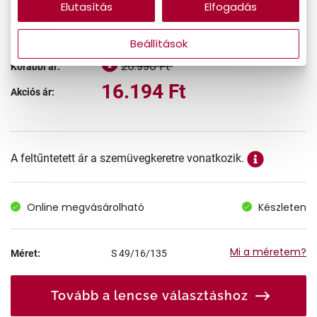
Elutasítás
Elfogadás
-40%
Beállítások
26.990 Ft
Korábbi ár:
16.194 Ft
Akciós ár:
A feltűntetett ár a szemüvegkeretre vonatkozik.
Online megvásárolható
Készleten
Mi a méretem?
Méret:
S
49/16/135
Tovább a lencse választáshoz