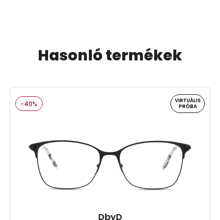
Hasonló termékek
VIRTUÁLIS
-40%
PRÓBA
DbyD