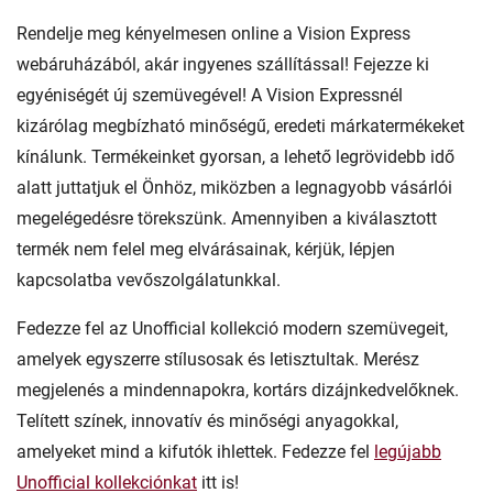
Rendelje meg kényelmesen online a Vision Express
webáruházából, akár ingyenes szállítással! Fejezze ki
egyéniségét új szemüvegével! A Vision Expressnél
kizárólag megbízható minőségű, eredeti márkatermékeket
kínálunk. Termékeinket gyorsan, a lehető legrövidebb idő
alatt juttatjuk el Önhöz, miközben a legnagyobb vásárlói
megelégedésre törekszünk. Amennyiben a kiválasztott
termék nem felel meg elvárásainak, kérjük, lépjen
kapcsolatba vevőszolgálatunkkal.
Fedezze fel az Unofficial kollekció modern szemüvegeit,
amelyek egyszerre stílusosak és letisztultak. Merész
megjelenés a mindennapokra, kortárs dizájnkedvelőknek.
Telített színek, innovatív és minőségi anyagokkal,
amelyeket mind a kifutók ihlettek. Fedezze fel
legújabb
Unofficial kollekciónkat
itt is!