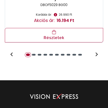
DBOF5029 BG00
Korábbi ár:
26.990 Ft
Akciós ár:
16.194 Ft
Részletek