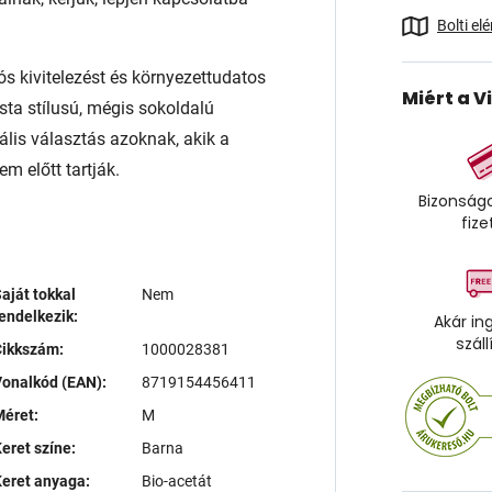
Bolti el
ós kivitelezést és környezettudatos
Miért a V
sta stílusú, mégis sokoldalú
ális választás azoknak, akik a
m előtt tartják.
Bizonságo
fize
aját tokkal
Nem
endelkezik:
Akár in
száll
Cikkszám:
1000028381
onalkód (EAN):
8719154456411
éret:
M
eret színe:
Barna
eret anyaga:
Bio-acetát