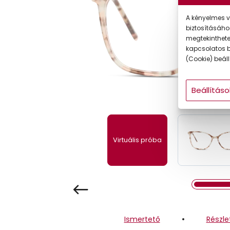
Gyermek
A kényelmes v
biztosításáho
megtekintheted
kapcsolatos b
(Cookie) beállí
Beállításo
Virtuális próba
Ismertető
Részle