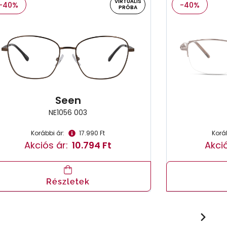
VIRTUÁLIS
-40%
-40%
PRÓBA
Seen
NE1056 003
Korábbi ár:
17.990 Ft
Koráb
Akciós ár:
10.794 Ft
Akció
Részletek