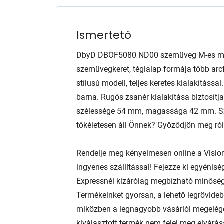
Ismertető
DbyD DBOF5080 ND00 szemüveg M-es mér
szemüvegkeret, téglalap formája több arcf
stílusú modell, teljes keretes kialakítással
barna. Rugós zsanér kialakítása biztosítja
szélessége 54 mm, magassága 42 mm. Sze
tökéletesen áll Önnek? Győződjön meg róla 
Rendelje meg kényelmesen online a Visio
ingyenes szállítással! Fejezze ki egyénis
Expressnél kizárólag megbízható minőség
Termékeinket gyorsan, a lehető legrövidebb
miközben a legnagyobb vásárlói megelég
kiválasztott termék nem felel meg elvárás