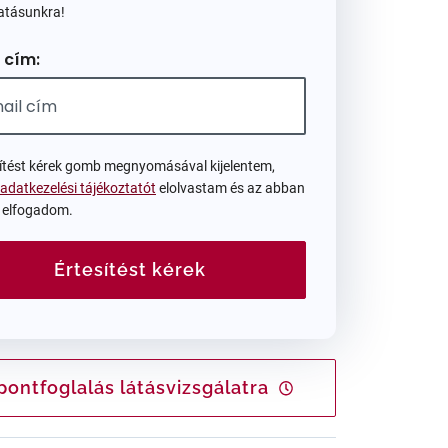
atásunkra!
 cím:
sítést kérek gomb megnyomásával kijelentem,
adatkezelési tájékoztatót
elolvastam és az abban
t elfogadom.
Értesítést kérek
pontfoglalás látásvizsgálatra