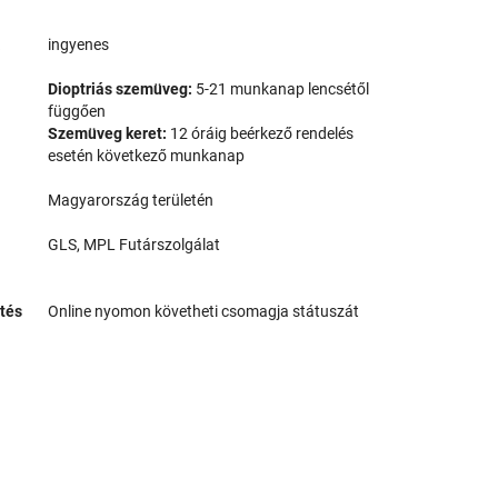
a
ingyenes
Dioptriás szemüveg:
5-21 munkanap lencsétől
függően
Szemüveg keret:
12 óráig beérkező rendelés
esetén következő munkanap
Magyarország területén
GLS, MPL Futárszolgálat
tés
Online nyomon követheti csomagja státuszát