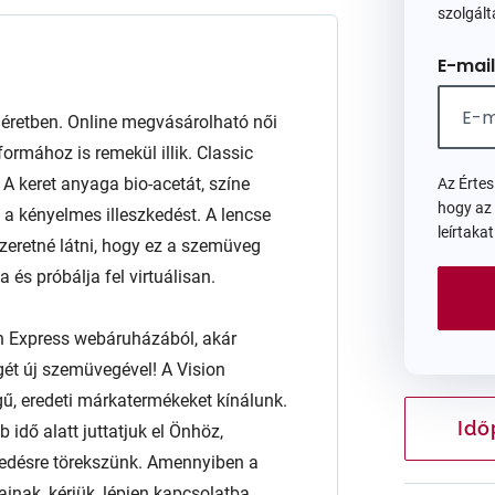
szolgált
E-mail
etben. Online megvásárolható női
ormához is remekül illik. Classic
. A keret anyaga bio-acetát, színe
Az Érte
hogy az
 a kényelmes illeszkedést. A lencse
leírtaka
retné látni, hogy ez a szemüveg
és próbálja fel virtuálisan.
n Express webáruházából, akár
égét új szemüvegével! A Vision
ű, eredeti márkatermékeket kínálunk.
Idő
 idő alatt juttatjuk el Önhöz,
edésre törekszünk. Amennyiben a
ainak, kérjük, lépjen kapcsolatba