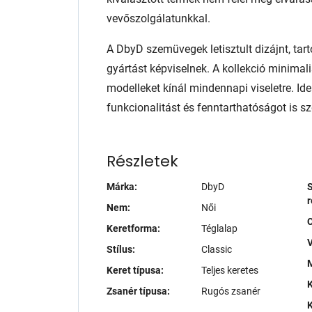
vevőszolgálatunkkal.
A DbyD szemüvegek letisztult dizájnt, tart
gyártást képviselnek. A kollekció minimali
modelleket kínál mindennapi viseletre. Ide
funkcionalitást és fenntarthatóságot is sze
Részletek
Márka:
DbyD
S
r
Nem:
Női
Keretforma:
Téglalap
V
Stílus:
Classic
M
Keret típusa:
Teljes keretes
K
Zsanér típusa:
Rugós zsanér
K