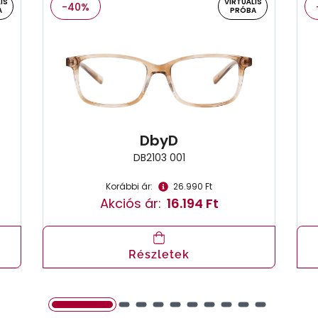
IS
VIRTUÁLIS
-40%
A
PRÓBA
DbyD
DB2103 001
Korábbi ár:
26.990 Ft
Akciós ár:
16.194 Ft
Részletek