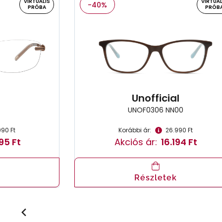
VIRTUÁLIS
VIRTUÁL
-40%
PRÓBA
PRÓB
Unofficial
UNOF0306 NN00
990 Ft
Korábbi ár:
26.990 Ft
95 Ft
Akciós ár:
16.194 Ft
Részletek