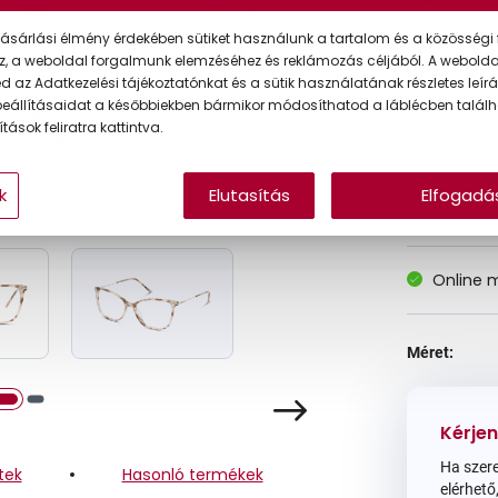
ásárlási élmény érdekében sütiket használunk a tartalom és a közösségi 
z, a weboldal forgalmunk elemzéséhez és reklámozás céljából. A webold
Korábbi ár:
 az Adatkezelési tájékoztatónkat és a sütik használatának részletes leírás
eállításaidat a későbbiekben bármikor módosíthatod a láblécben találh
Akciós ár:
tások feliratra kattintva.
k
Elutasítás
Elfogadá
A feltűntet
Online 
Méret:
Kérjen
Ha szere
tek
Hasonló termékek
elérhető,