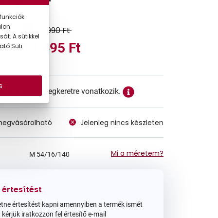
funkciók
alon
26.990 Ft
át. A sütikkel
13.495 Ft
ató Süti
s
ett ár a szemüvegkeretre vonatkozik.
megvásárolható
Jelenleg nincs készleten
Mi a méretem?
M
54/16/140
 értesítést
tne értesítést kapni amennyiben a termék ismét
 kérjük iratkozzon fel értesítő e-mail