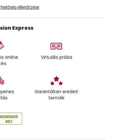
érhetőség ellenőrzése
ision Express
s online
Virtuális próba
tés
gyenes
Garantáltan eredeti
ítás
termék