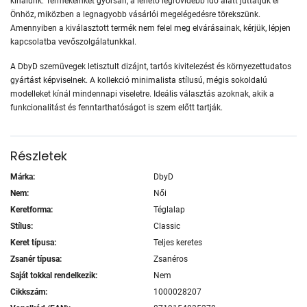
kínálunk. Termékeinket gyorsan, a lehető legrövidebb idő alatt juttatjuk el
Önhöz, miközben a legnagyobb vásárlói megelégedésre törekszünk.
Amennyiben a kiválasztott termék nem felel meg elvárásainak, kérjük, lépjen
kapcsolatba vevőszolgálatunkkal.
A DbyD szemüvegek letisztult dizájnt, tartós kivitelezést és környezettudatos
gyártást képviselnek. A kollekció minimalista stílusú, mégis sokoldalú
modelleket kínál mindennapi viseletre. Ideális választás azoknak, akik a
funkcionalitást és fenntarthatóságot is szem előtt tartják.
Részletek
Márka:
DbyD
Nem:
Női
Keretforma:
Téglalap
Stílus:
Classic
Keret típusa:
Teljes keretes
Zsanér típusa:
Zsanéros
Saját tokkal rendelkezik:
Nem
Cikkszám:
1000028207