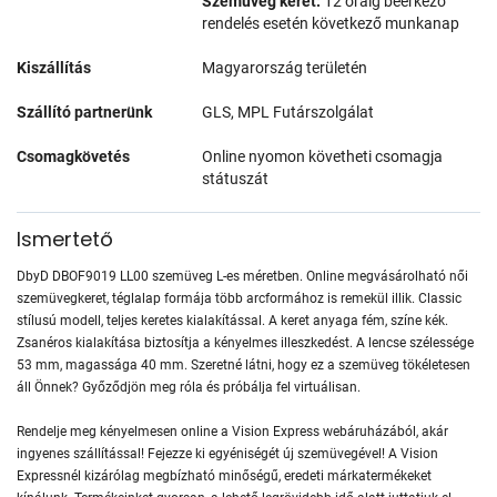
Szemüveg keret:
12 óráig beérkező
rendelés esetén következő munkanap
Kiszállítás
Magyarország területén
Szállító partnerünk
GLS, MPL Futárszolgálat
Csomagkövetés
Online nyomon követheti csomagja
státuszát
Ismertető
DbyD DBOF9019 LL00 szemüveg L-es méretben. Online megvásárolható női
szemüvegkeret, téglalap formája több arcformához is remekül illik. Classic
stílusú modell, teljes keretes kialakítással. A keret anyaga fém, színe kék.
Zsanéros kialakítása biztosítja a kényelmes illeszkedést. A lencse szélessége
53 mm, magassága 40 mm. Szeretné látni, hogy ez a szemüveg tökéletesen
áll Önnek? Győződjön meg róla és próbálja fel virtuálisan.
Rendelje meg kényelmesen online a Vision Express webáruházából, akár
ingyenes szállítással! Fejezze ki egyéniségét új szemüvegével! A Vision
Expressnél kizárólag megbízható minőségű, eredeti márkatermékeket