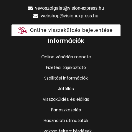
vevoszolgalat@vision-express.hu
webshop@visionexpress.hu
Online visszaküldés bejelentése
Információk
Online vásárlás menete
Fizetési tájékoztató
Szállítási információk
Jótállás
Visszaküldés és elállás
Panaszkezelés
Használati útmutatók
Gyakran feltett kérdések