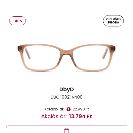
VIRTUÁLIS
-40%
PRÓBA
DbyD
DBOF0021 NN00
Korábbi ár:
22.990 Ft
Akciós ár:
13.794 Ft