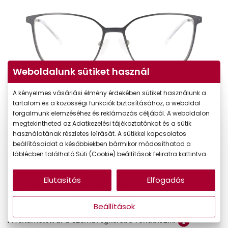
Weboldalunk sütiket használ
A kényelmes vásárlási élmény érdekében sütiket használunk a
tartalom és a közösségi funkciók biztosításához, a weboldal
forgalmunk elemzéséhez és reklámozás céljából. A weboldalon
megtekintheted az Adatkezelési tájékoztatónkat és a sütik
használatának részletes leírását. A sütikkel kapcsolatos
beállításaidat a későbbiekben bármikor módosíthatod a
-50%
láblécben található Süti (Cookie) beállítások feliratra kattintva.
33.990 Ft
Korábbi ár:
Elutasítás
Elfogadás
16.995 Ft
Akciós ár:
Beállítások
A feltűntetett ár a szemüvegkeretre vonatkozik.