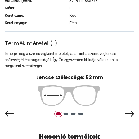
Vonalkód (EAN):
8719154835278
Méret:
L
Keret színe:
Kék
Keret anyaga:
Fém
Termék méretei
(
L
)
Ismerje meg a szemüvegkeret méretét, valamint a szemüveglencse
szélességét és magasságát. Így Ön egyszerűen ki tudja választani a
megfelelő szemüveget.
Lencse szélessége: 53 mm
Hasonló termékek