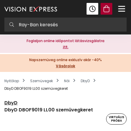
Foglaljon online időpontot látásvizsgálatra
itt.
Napszemüveg online exkluzív akár -40%
Vásárolok
Nyitólap
Szemüvegek
Női
DbyD
DbyD DBOF9019 LL00 szemüvegkeret
DbyD
DbyD DBOF9019 LL00 szemüvegkeret
VIRTUÁLIS
PRÓBA