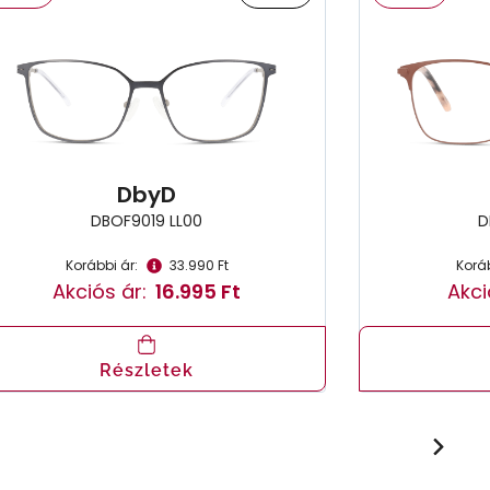
DbyD
DBOF9019 LL00
D
Korábbi ár:
33.990 Ft
Koráb
Akciós ár:
16.995 Ft
Akci
Részletek