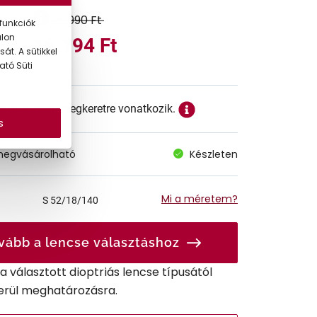
26.990 Ft
funkciók
alon
16.194 Ft
át. A sütikkel
ató Süti
ett ár a szemüvegkeretre vonatkozik.
s
megvásárolható
Készleten
Mi a méretem?
S
52/18/140
vább a lencse választáshoz
r a választott dioptriás lencse típusától
erül meghatározásra.