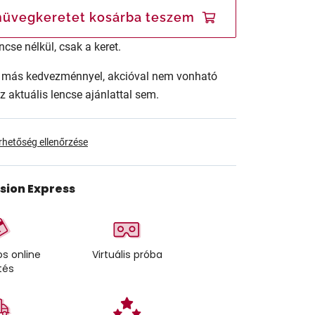
üvegkeretet kosárba teszem
ncse nélkül, csak a keret.
ár más kedvezménnyel, akcióval nem vonható
az aktuális lencse ajánlattal sem.
érhetőség ellenőrzése
ision Express
s online
Virtuális próba
tés