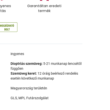
gyenes
Garantáltan eredeti
ítás
termék
a
ingyenes
Dioptriás szemüveg:
5-21 munkanap lencsétől
függően
Szemüveg keret:
12 óráig beérkező rendelés
esetén következő munkanap
Magyarország területén
GLS, MPL Futárszolgálat