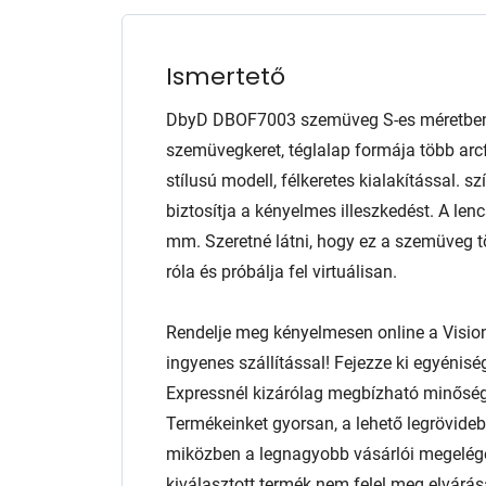
Ismertető
DbyD DBOF7003 szemüveg S-es méretben.
szemüvegkeret, téglalap formája több arcf
stílusú modell, félkeretes kialakítással. s
biztosítja a kényelmes illeszkedést. A l
mm. Szeretné látni, hogy ez a szemüveg 
róla és próbálja fel virtuálisan.
Rendelje meg kényelmesen online a Visio
ingyenes szállítással! Fejezze ki egyénis
Expressnél kizárólag megbízható minőség
Termékeinket gyorsan, a lehető legrövidebb
miközben a legnagyobb vásárlói megelég
kiválasztott termék nem felel meg elvárás