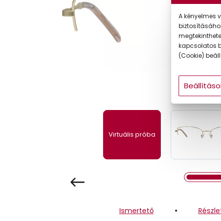
Gyermek
A kényelmes v
biztosításáho
megtekintheted
kapcsolatos b
(Cookie) beállí
Beállításo
Virtuális próba
Ismertető
Részle