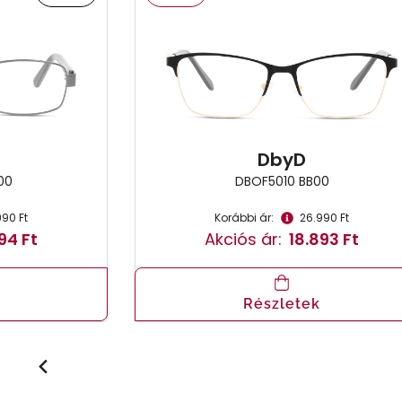
DbyD
00
DBOF5010 BB00
990 Ft
Korábbi ár:
26.990 Ft
94 Ft
Akciós ár:
18.893 Ft
Részletek