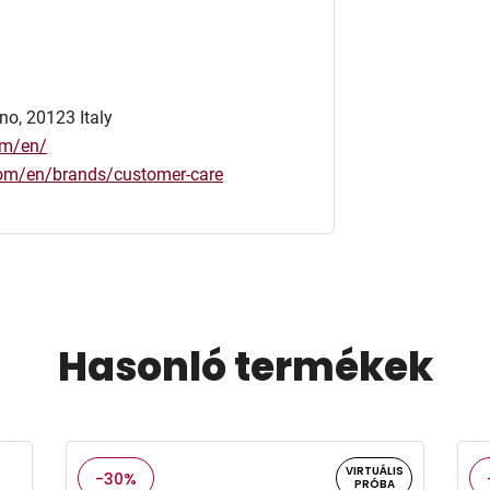
no, 20123 Italy
om/en/
.com/en/brands/customer-care
Hasonló termékek
VIRTUÁLIS
-30%
PRÓBA