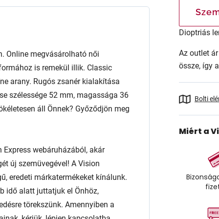
Szem
Dioptriás le
Az outlet 
 Online megvásárolható női
össze, így 
ormához is remekül illik. Classic
zíne arany. Rugós zsanér kialakítása
encse szélessége 52 mm, magassága 36
Bolti el
tökéletesen áll Önnek? Győződjön meg
Miért a V
n Express webáruházából, akár
égét új szemüvegével! A Vision
Bizonságo
ű, eredeti márkatermékeket kínálunk.
fize
 idő alatt juttatjuk el Önhöz,
edésre törekszünk. Amennyiben a
ainak, kérjük, lépjen kapcsolatba