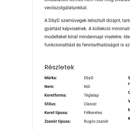
vevőszolgálatunkkal.
A DbyD szemüvegek letisztult dizájnt, tart
gyártást képviselnek. A kollekció minimali
modelleket kínál mindennapi viseletre. Ide
funkcionalitást és fenntarthatóságot is sze
Részletek
Márka:
DbyD
S
r
Nem:
Női
Keretforma:
Téglalap
V
Stílus:
Classic
M
Keret típusa:
Félkeretes
K
Zsanér típusa:
Rugós zsanér