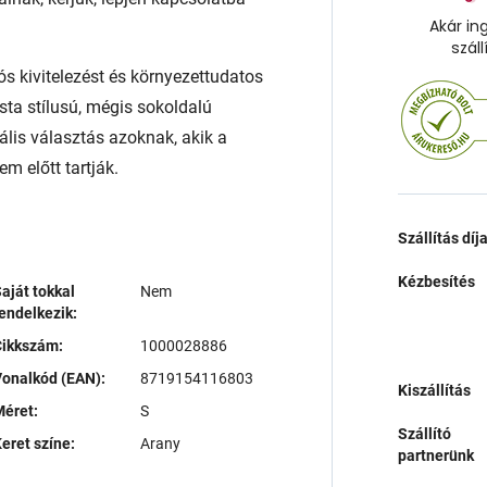
Akár in
száll
ós kivitelezést és környezettudatos
sta stílusú, mégis sokoldalú
ális választás azoknak, akik a
m előtt tartják.
Szállítás díj
Kézbesítés
aját tokkal
Nem
endelkezik:
Cikkszám:
1000028886
onalkód (EAN):
8719154116803
Kiszállítás
éret:
S
Szállító
eret színe:
Arany
partnerünk