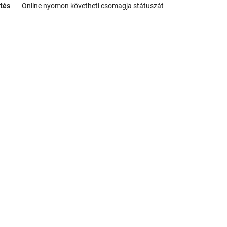
tés
Online nyomon követheti csomagja státuszát