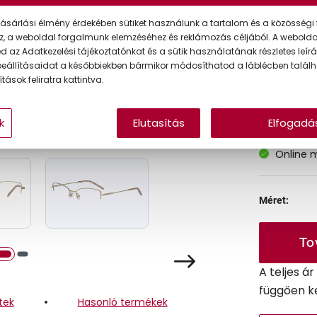
Korábbi ár:
ásárlási élmény érdekében sütiket használunk a tartalom és a közösségi 
z, a weboldal forgalmunk elemzéséhez és reklámozás céljából. A webold
Akciós ár:
 az Adatkezelési tájékoztatónkat és a sütik használatának részletes leírás
eállításaidat a későbbiekben bármikor módosíthatod a láblécben találh
tások feliratra kattintva.
A feltűntet
k
Elutasítás
Elfogadá
Online 
Méret:
To
A teljes á
függően k
tek
Hasonló termékek