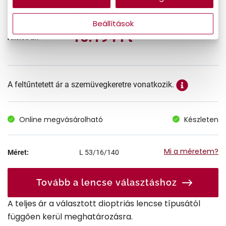
26.990 Ft
Korábbi ár:
Beállítások
16.194 Ft
Akciós ár:
A feltűntetett ár a szemüvegkeretre vonatkozik.
Online megvásárolható
Készleten
Mi a méretem?
Méret:
L
53/16/140
Tovább a lencse választáshoz
A teljes ár a választott dioptriás lencse típusától
függően kerül meghatározásra.