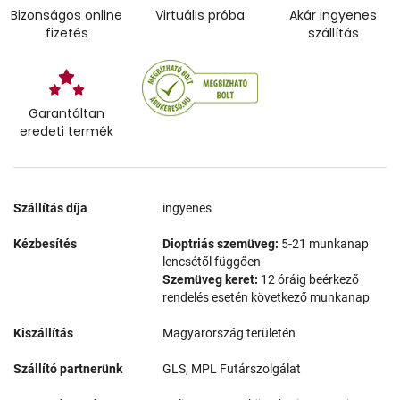
Bizonságos online
Virtuális próba
Akár ingyenes
fizetés
szállítás
Garantáltan
eredeti termék
Szállítás díja
ingyenes
Kézbesítés
Dioptriás szemüveg:
5-21 munkanap
lencsétől függően
Szemüveg keret:
12 óráig beérkező
rendelés esetén következő munkanap
Kiszállítás
Magyarország területén
Szállító partnerünk
GLS, MPL Futárszolgálat