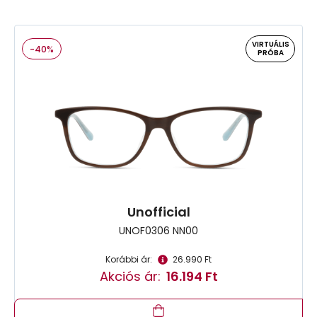
VIRTUÁLIS
-40%
PRÓBA
Unofficial
UNOF0306 NN00
Korábbi ár:
26.990 Ft
Akciós ár:
16.194 Ft