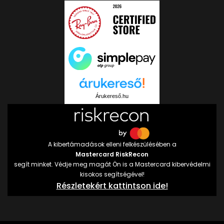
Árukereső.hu
A kibertámadások elleni felkészülésében a
Mastercard RiskRecon
segít minket. Védje meg magát Ön is a Mastercard kibervédelmi
kisokos segítségével!
Részletekért kattintson ide!