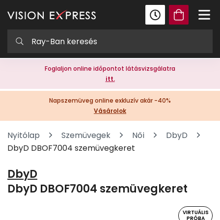
Foglaljon online időpontot látásvizsgálatra
itt.
Napszemüveg online exkluzív akár -40%
Vásárolok
Nyitólap
Szemüvegek
Női
DbyD
DbyD DBOF7004 szemüvegkeret
DbyD
DbyD DBOF7004 szemüvegkeret
VIRTUÁLIS
PRÓBA