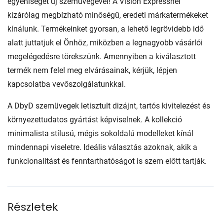
egyéniségét új szemüvegével! A Vision Expressnél
kizárólag megbízható minőségű, eredeti márkatermékeket
kínálunk. Termékeinket gyorsan, a lehető legrövidebb idő
alatt juttatjuk el Önhöz, miközben a legnagyobb vásárlói
megelégedésre törekszünk. Amennyiben a kiválasztott
termék nem felel meg elvárásainak, kérjük, lépjen
kapcsolatba vevőszolgálatunkkal.
A DbyD szemüvegek letisztult dizájnt, tartós kivitelezést és
környezettudatos gyártást képviselnek. A kollekció
minimalista stílusú, mégis sokoldalú modelleket kínál
mindennapi viseletre. Ideális választás azoknak, akik a
funkcionalitást és fenntarthatóságot is szem előtt tartják.
Részletek