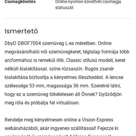
Csomagkövetés
Online nyomon követheti csomagja
státuszát
Ismertető
DbyD DBOF7004 szemüveg L-es méretben. Online
megvásárolható női szemüvegkeret, téglalap formája több
arcformához is remekül illik. Classic stílusú modell, keret
nélküli kialakítással. színe rózsaszín. Rugós zsanér
kialakítása biztosítja a kényelmes illeszkedést. A lencse
szélessége 53 mm, magassága 36 mm. Szeretné látni,
hogy ez a szemüveg tökéletesen áll Önnek? Győződjön
meg róla és próbálja fel virtuálisan.
Rendelje meg kényelmesen online a Vision Express
webáruházából, akár ingyenes szállítással! Fejezze ki