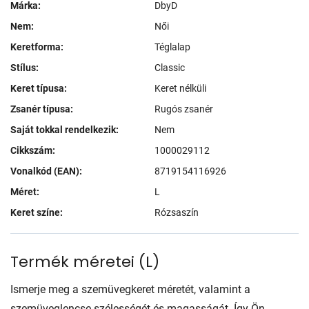
Márka:
DbyD
Nem:
Női
Keretforma:
Téglalap
Stílus:
Classic
Keret típusa:
Keret nélküli
Zsanér típusa:
Rugós zsanér
Saját tokkal rendelkezik:
Nem
Cikkszám:
1000029112
Vonalkód (EAN):
8719154116926
Méret:
L
Keret színe:
Rózsaszín
Termék méretei
(
L
)
Ismerje meg a szemüvegkeret méretét, valamint a
szemüveglencse szélességét és magasságát. Így Ön