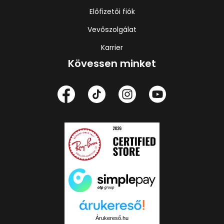
Előfizetői fiók
Vevőszolgálat
Karrier
Kövessen minket
Árukereső.hu