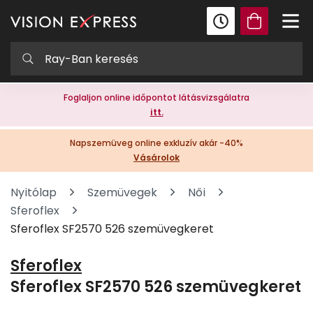
Foglaljon online időpontot látásvizsgálatra
itt.
Napszemüveg online exkluzív akár -40%
Vásárolok
Nyitólap
Szemüvegek
Női
Sferoflex
Sferoflex SF2570 526 szemüvegkeret
Sferoflex
Sferoflex SF2570 526 szemüvegkeret