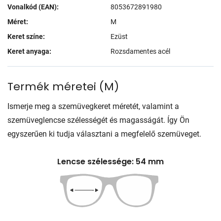
Vonalkód (EAN):
8053672891980
Méret:
M
Keret színe:
Ezüst
Keret anyaga:
Rozsdamentes acél
Termék méretei
(
M
)
Ismerje meg a szemüvegkeret méretét, valamint a
szemüveglencse szélességét és magasságát. Így Ön
egyszerűen ki tudja választani a megfelelő szemüveget.
Lencse szélessége: 54 mm