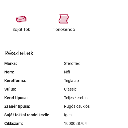
Saját tok
Törlőkendő
Részletek
Márka:
Sferoflex
Nem:
Női
Keretforma:
Téglalap
Stílus:
Classic
Keret típusa:
Teljes keretes
Zsanér típusa:
Rugós csuklós
Saját tokkal rendelkezik:
Igen
Cikkszám:
1000028704