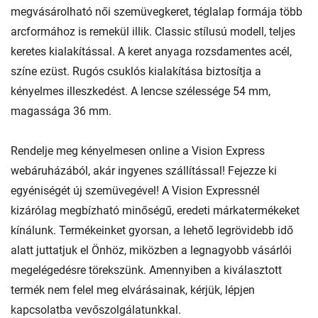
megvásárolható női szemüvegkeret, téglalap formája több
arcformához is remekül illik. Classic stílusú modell, teljes
keretes kialakítással. A keret anyaga rozsdamentes acél,
színe ezüst. Rugós csuklós kialakítása biztosítja a
kényelmes illeszkedést. A lencse szélessége 54 mm,
magassága 36 mm.
Rendelje meg kényelmesen online a Vision Express
webáruházából, akár ingyenes szállítással! Fejezze ki
egyéniségét új szemüvegével! A Vision Expressnél
kizárólag megbízható minőségű, eredeti márkatermékeket
kínálunk. Termékeinket gyorsan, a lehető legrövidebb idő
alatt juttatjuk el Önhöz, miközben a legnagyobb vásárlói
megelégedésre törekszünk. Amennyiben a kiválasztott
termék nem felel meg elvárásainak, kérjük, lépjen
kapcsolatba vevőszolgálatunkkal.