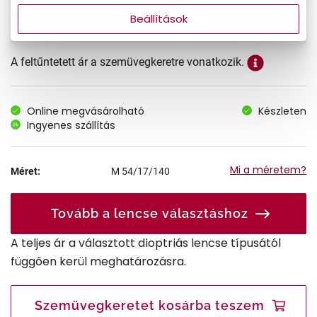
Beállítások
A feltűntetett ár a szemüvegkeretre vonatkozik.
Online megvásárolható
Készleten
Ingyenes szállítás
Mi a méretem?
Méret:
M
54/17/140
Tovább a lencse választáshoz
A teljes ár a választott dioptriás lencse típusától
függően kerül meghatározásra.
Szemüvegkeretet kosárba teszem