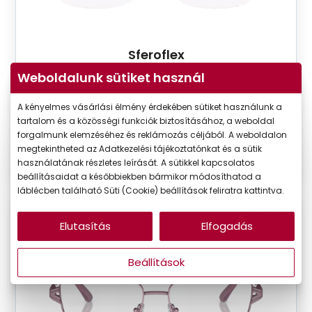
Sferoflex
SF2553 108
Weboldalunk sütiket használ
Készleten
A kényelmes vásárlási élmény érdekében sütiket használunk a
Ár:
41.990 Ft
tartalom és a közösségi funkciók biztosításához, a weboldal
forgalmunk elemzéséhez és reklámozás céljából. A weboldalon
megtekintheted az Adatkezelési tájékoztatónkat és a sütik
használatának részletes leírását. A sütikkel kapcsolatos
Részletek
beállításaidat a későbbiekben bármikor módosíthatod a
láblécben található Süti (Cookie) beállítások feliratra kattintva.
VIRTUÁLIS
Elutasítás
Elfogadás
PRÓBA
Beállítások