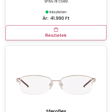
SF1557B C589
Készleten
Ár:
41.990 Ft
Részletek
Sferoflex