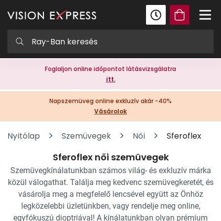
Foglaljon online időpontot látásvizsgálatra
itt.
Napszemüveg online exkluzív akár -40%
Vásárolok
Nyitólap
Szemüvegek
Női
Sferoflex
Sferoflex női szemüvegek
Szemüvegkínálatunkban számos világ- és exkluzív márka
közül válogathat. Találja meg kedvenc szemüvegkeretét, és
vásárolja meg a megfelelő lencsével együtt az Önhöz
legközelebbi üzletünkben, vagy rendelje meg online,
egyfókuszú dioptriával! A kínálatunkban olyan prémium