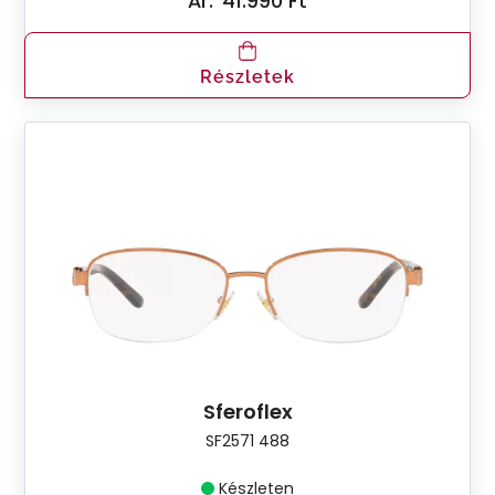
Ár:
41.990 Ft
Részletek
Sferoflex
SF2571 488
Készleten