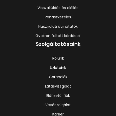
Visszaküldés és elállás
Panaszkezelés
Használati útmutatók
Gyakran feltett kérdések
Szolgáltatásaink
Rólunk
Üzleteink
Garanciák
Látásvizsgálat
Előfizetői fiók
Vevőszolgálat
Karrier