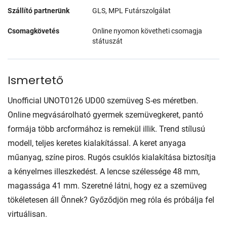
Szállító partnerünk
GLS, MPL Futárszolgálat
Csomagkövetés
Online nyomon követheti csomagja
státuszát
Ismertető
Unofficial UNOT0126 UD00 szemüveg S-es méretben.
Online megvásárolható gyermek szemüvegkeret, pantó
formája több arcformához is remekül illik. Trend stílusú
modell, teljes keretes kialakítással. A keret anyaga
műanyag, színe piros. Rugós csuklós kialakítása biztosítja
a kényelmes illeszkedést. A lencse szélessége 48 mm,
magassága 41 mm. Szeretné látni, hogy ez a szemüveg
tökéletesen áll Önnek? Győződjön meg róla és próbálja fel
virtuálisan.