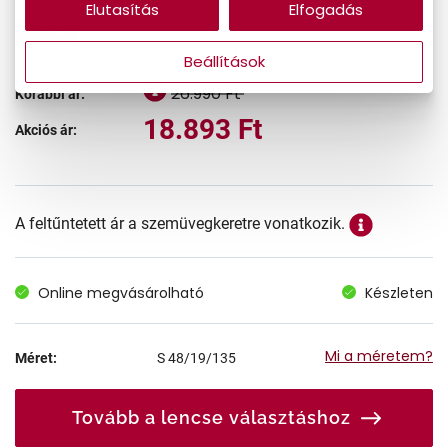
Elutasítás
Elfogadás
-30%
Beállítások
26.990 Ft
Korábbi ár:
18.893 Ft
Akciós ár:
A feltűntetett ár a szemüvegkeretre vonatkozik.
Online megvásárolható
Készleten
Mi a méretem?
Méret:
S
48/19/135
Tovább a lencse választáshoz