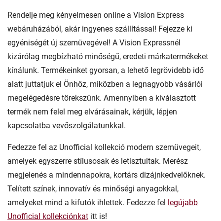
Rendelje meg kényelmesen online a Vision Express
webáruházából, akár ingyenes szállítással! Fejezze ki
egyéniségét új szemüvegével! A Vision Expressnél
kizárólag megbízható minőségű, eredeti márkatermékeket
kínálunk. Termékeinket gyorsan, a lehető legrövidebb idő
alatt juttatjuk el Önhöz, miközben a legnagyobb vásárlói
megelégedésre törekszünk. Amennyiben a kiválasztott
termék nem felel meg elvárásainak, kérjük, lépjen
kapcsolatba vevőszolgálatunkkal.
Fedezze fel az Unofficial kollekció modern szemüvegeit,
amelyek egyszerre stílusosak és letisztultak. Merész
megjelenés a mindennapokra, kortárs dizájnkedvelőknek.
Telített színek, innovatív és minőségi anyagokkal,
amelyeket mind a kifutók ihlettek. Fedezze fel
legújabb
Unofficial kollekciónkat
itt is!