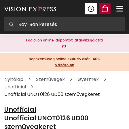
Foglaljon online időpontot látásvizsgálatra
itt.
Napszemüveg online exkluzív akár -40%
Vásárolok
Nyitólap
Szemüvegek
Gyermek
Unofficial
Unofficial UNOT0126 UD00 szemüvegkeret
Unofficial
Unofficial UNOT0126 UD00
szemüvegkeret