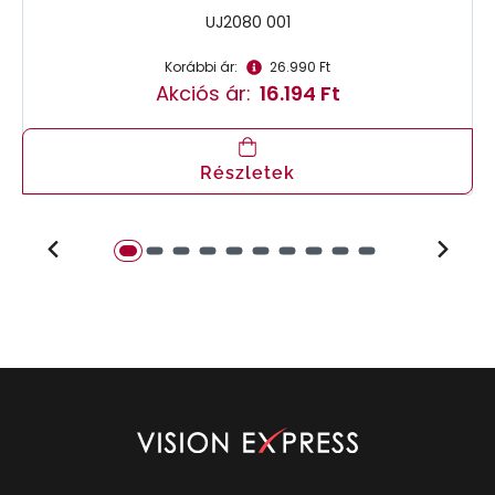
UJ2080 001
Korábbi ár:
26.990 Ft
Akciós ár:
16.194 Ft
Részletek