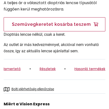
A teljes ár a választott dioptriás lencse típusától
függően kerül meghatározásra.
Szemüvegkeretet kosárba teszem
Dioptriás lencse nélkül, csak a keret.
Az outlet ár más kedvezménnyel, akcióval nem vonható
össze, így az aktuális lencse ajánlattal sem.
Ismertető
Részletek
Hasonló termékek
Bolti elérhetőség ellenőrzése
Miért a Vision Express