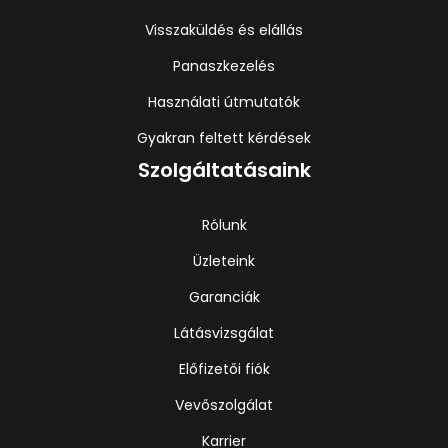
Visszaküldés és elállás
Panaszkezelés
Használati útmutatók
Gyakran feltett kérdések
Szolgáltatásaink
Rólunk
Üzleteink
Garanciák
Látásvizsgálat
Előfizetői fiók
Vevőszolgálat
Karrier