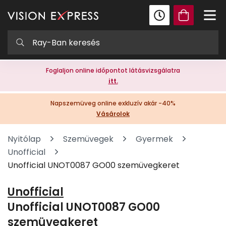
Foglaljon online időpontot látásvizsgálatra
itt.
Napszemüveg online exkluzív akár -40%
Vásárolok
Nyitólap
Szemüvegek
Gyermek
Unofficial
Unofficial UNOT0087 GO00 szemüvegkeret
Unofficial
Unofficial UNOT0087 GO00
szemüvegkeret