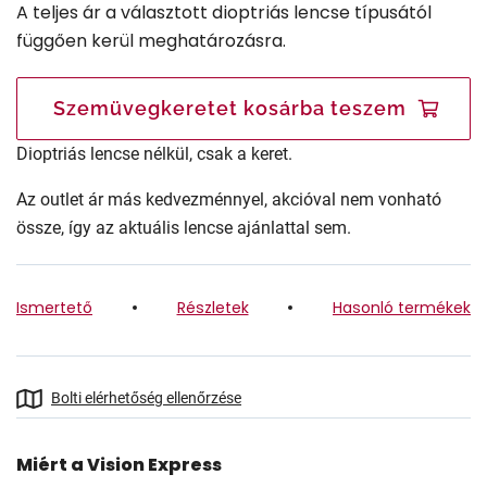
A teljes ár a választott dioptriás lencse típusától
függően kerül meghatározásra.
Szemüvegkeretet kosárba teszem
Dioptriás lencse nélkül, csak a keret.
Az outlet ár más kedvezménnyel, akcióval nem vonható
össze, így az aktuális lencse ajánlattal sem.
Ismertető
Részletek
Hasonló termékek
Bolti elérhetőség ellenőrzése
Miért a Vision Express