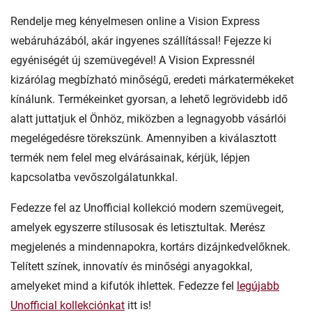
Rendelje meg kényelmesen online a Vision Express
webáruházából, akár ingyenes szállítással! Fejezze ki
egyéniségét új szemüvegével! A Vision Expressnél
kizárólag megbízható minőségű, eredeti márkatermékeket
kínálunk. Termékeinket gyorsan, a lehető legrövidebb idő
alatt juttatjuk el Önhöz, miközben a legnagyobb vásárlói
megelégedésre törekszünk. Amennyiben a kiválasztott
termék nem felel meg elvárásainak, kérjük, lépjen
kapcsolatba vevőszolgálatunkkal.
Fedezze fel az Unofficial kollekció modern szemüvegeit,
amelyek egyszerre stílusosak és letisztultak. Merész
megjelenés a mindennapokra, kortárs dizájnkedvelőknek.
Telített színek, innovatív és minőségi anyagokkal,
amelyeket mind a kifutók ihlettek. Fedezze fel
legújabb
Unofficial kollekciónkat
itt is!