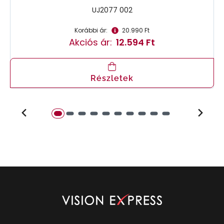
UJ2077 002
Korábbi ár:
20.990 Ft
Akciós ár:
12.594 Ft
Részletek