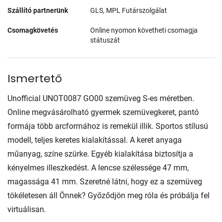
Szállító partnerünk
GLS, MPL Futárszolgálat
Csomagkövetés
Online nyomon követheti csomagja
státuszát
Ismertető
Unofficial UNOT0087 GO00 szemüveg S-es méretben.
Online megvásárolható gyermek szemüvegkeret, pantó
formája több arcformához is remekül illik. Sportos stílusú
modell, teljes keretes kialakítással. A keret anyaga
műanyag, színe szürke. Egyéb kialakítása biztosítja a
kényelmes illeszkedést. A lencse szélessége 47 mm,
magassága 41 mm. Szeretné látni, hogy ez a szemüveg
tökéletesen áll Önnek? Győződjön meg róla és próbálja fel
virtuálisan.