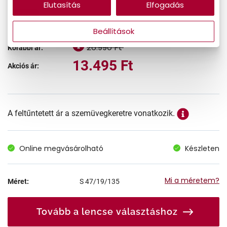
Elutasítás
Elfogadás
-50%
Beállítások
26.990 Ft
Korábbi ár:
13.495 Ft
Akciós ár:
A feltűntetett ár a szemüvegkeretre vonatkozik.
Online megvásárolható
Készleten
Mi a méretem?
Méret:
S
47/19/135
Tovább a lencse választáshoz