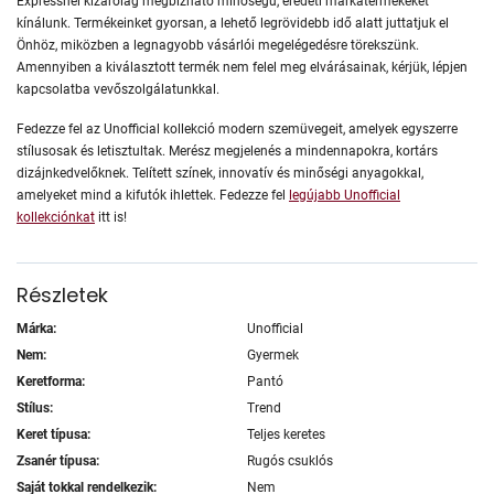
Expressnél kizárólag megbízható minőségű, eredeti márkatermékeket
kínálunk. Termékeinket gyorsan, a lehető legrövidebb idő alatt juttatjuk el
Önhöz, miközben a legnagyobb vásárlói megelégedésre törekszünk.
Amennyiben a kiválasztott termék nem felel meg elvárásainak, kérjük, lépjen
kapcsolatba vevőszolgálatunkkal.
Fedezze fel az Unofficial kollekció modern szemüvegeit, amelyek egyszerre
stílusosak és letisztultak. Merész megjelenés a mindennapokra, kortárs
dizájnkedvelőknek. Telített színek, innovatív és minőségi anyagokkal,
amelyeket mind a kifutók ihlettek. Fedezze fel
legújabb Unofficial
kollekciónkat
itt is!
Részletek
Márka:
Unofficial
Nem:
Gyermek
Keretforma:
Pantó
Stílus:
Trend
Keret típusa:
Teljes keretes
Zsanér típusa:
Rugós csuklós
Saját tokkal rendelkezik:
Nem