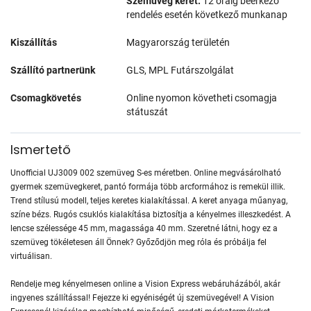
Szemüveg keret:
12 óráig beérkező
rendelés esetén következő munkanap
Kiszállítás
Magyarország területén
Szállító partnerünk
GLS, MPL Futárszolgálat
Csomagkövetés
Online nyomon követheti csomagja
státuszát
Ismertető
Unofficial UJ3009 002 szemüveg S-es méretben. Online megvásárolható
gyermek szemüvegkeret, pantó formája több arcformához is remekül illik.
Trend stílusú modell, teljes keretes kialakítással. A keret anyaga műanyag,
színe bézs. Rugós csuklós kialakítása biztosítja a kényelmes illeszkedést. A
lencse szélessége 45 mm, magassága 40 mm. Szeretné látni, hogy ez a
szemüveg tökéletesen áll Önnek? Győződjön meg róla és próbálja fel
virtuálisan.
Rendelje meg kényelmesen online a Vision Express webáruházából, akár
ingyenes szállítással! Fejezze ki egyéniségét új szemüvegével! A Vision