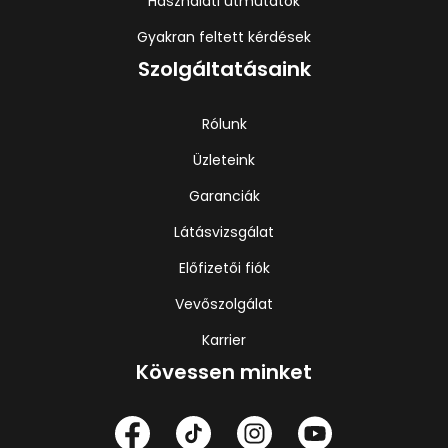
Használati útmutatók
Gyakran feltett kérdések
Szolgáltatásaink
Rólunk
Üzleteink
Garanciák
Látásvizsgálat
Előfizetői fiók
Vevőszolgálat
Karrier
Kövessen minket