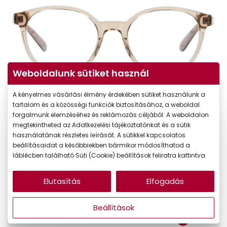
Weboldalunk sütiket használ
A kényelmes vásárlási élmény érdekében sütiket használunk a
tartalom és a közösségi funkciók biztosításához, a weboldal
forgalmunk elemzéséhez és reklámozás céljából. A weboldalon
megtekintheted az Adatkezelési tájékoztatónkat és a sütik
használatának részletes leírását. A sütikkel kapcsolatos
beállításaidat a későbbiekben bármikor módosíthatod a
-40%
láblécben található Süti (Cookie) beállítások feliratra kattintva.
20.990 Ft
Korábbi ár:
Elutasítás
Elfogadás
12.594 Ft
Akciós ár:
Beállítások
A feltűntetett ár a szemüvegkeretre vonatkozik.