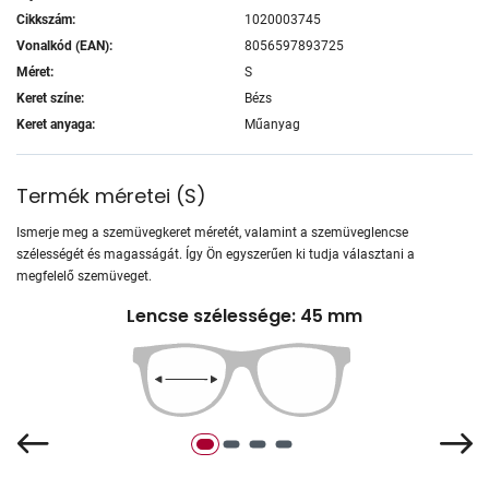
Cikkszám:
1020003745
Vonalkód (EAN):
8056597893725
Méret:
S
Keret színe:
Bézs
Keret anyaga:
Műanyag
Termék méretei
(
S
)
Ismerje meg a szemüvegkeret méretét, valamint a szemüveglencse
szélességét és magasságát. Így Ön egyszerűen ki tudja választani a
megfelelő szemüveget.
Lencse szélessége: 45 mm