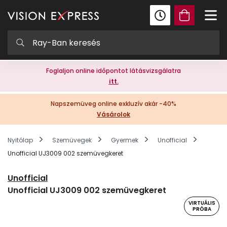
Foglaljon online időpontot látásvizsgálatra
itt.
Napszemüveg online exkluzív akár -40%
Vásárolok
Nyitólap
Szemüvegek
Gyermek
Unofficial
Unofficial UJ3009 002 szemüvegkeret
Unofficial
Unofficial UJ3009 002 szemüvegkeret
VIRTUÁLIS
PRÓBA