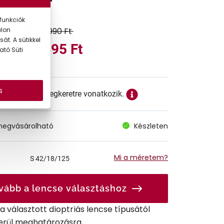
funkciók
20.990 Ft
alon
át. A sütikkel
10.495 Ft
ató Süti
s
ett ár a szemüvegkeretre vonatkozik.
megvásárolható
Készleten
Mi a méretem?
S
42/18/125
vább a lencse választáshoz
r a választott dioptriás lencse típusától
erül meghatározásra.