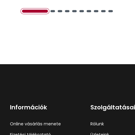
Információk
Szolgáltatása
Online vásárlás menete
Rólunk
Fizetési tájékoztató
Üzleteink