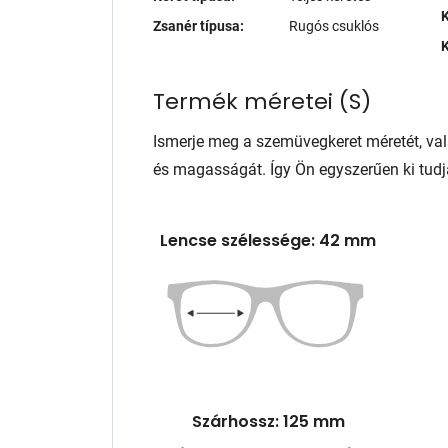
K
Zsanér típusa:
Rugós csuklós
K
Termék méretei
(
S
)
Ismerje meg a szemüvegkeret méretét, va
és magasságát. Így Ön egyszerűen ki tudj
Lencse szélessége: 42 mm
Szárhossz: 125 mm