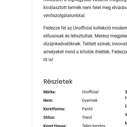
kiválasztott termék nem felel meg elvárás
vevőszolgálatunkkal.
Fedezze fel az Unofficial kollekció mode
stílusosak és letisztultak. Merész megjel
dizájnkedvelőknek. Telített színek, innov
amelyeket mind a kifutók ihlettek. Fedezz
itt is!
Részletek
Márka:
Unofficial
S
r
Nem:
Gyermek
Keretforma:
Pantó
V
Stílus:
Trend
M
Keret típusa:
Teljes keretes