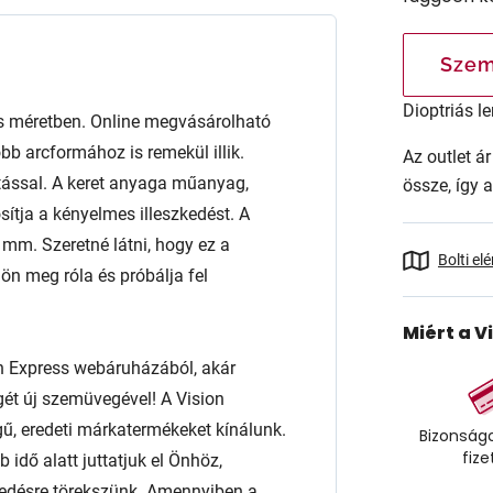
Szem
Dioptriás le
 méretben. Online megvásárolható
b arcformához is remekül illik.
Az outlet 
kítással. A keret anyaga műanyag,
össze, így 
sítja a kényelmes illeszkedést. A
m. Szeretné látni, hogy ez a
Bolti el
n meg róla és próbálja fel
Miért a V
n Express webáruházából, akár
égét új szemüvegével! A Vision
ű, eredeti márkatermékeket kínálunk.
Bizonságo
fize
 idő alatt juttatjuk el Önhöz,
edésre törekszünk. Amennyiben a