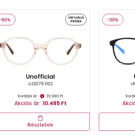
VIRTUÁLIS
-50%
-30%
PRÓBA
Unofficial
UJ2079 002
U
Korábbi ár:
20.990 Ft
Koráb
Akciós ár:
10.495 Ft
Akci
Részletek