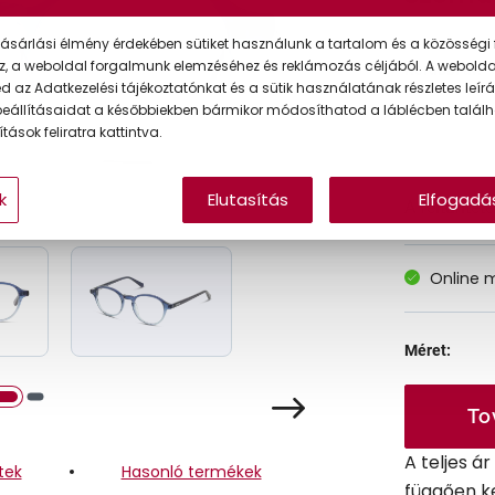
ásárlási élmény érdekében sütiket használunk a tartalom és a közösségi 
z, a weboldal forgalmunk elemzéséhez és reklámozás céljából. A webold
Korábbi ár:
 az Adatkezelési tájékoztatónkat és a sütik használatának részletes leírás
Akciós ár:
eállításaidat a későbbiekben bármikor módosíthatod a láblécben találh
tások feliratra kattintva.
k
Elutasítás
Elfogadá
A feltűntet
Online 
Méret:
To
A teljes á
tek
Hasonló termékek
függően k