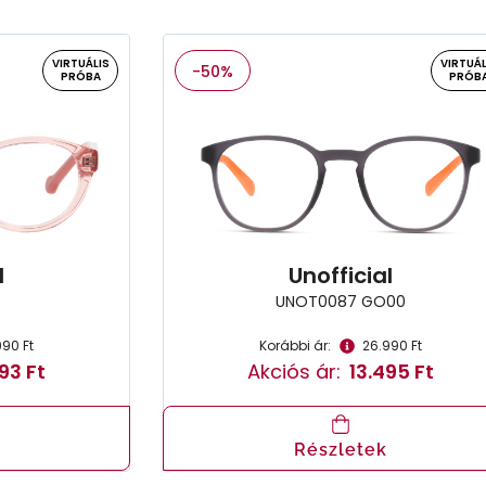
VIRTUÁLIS
VIRTUÁL
-50%
PRÓBA
PRÓB
l
Unofficial
UNOT0087 GO00
990 Ft
Korábbi ár:
26.990 Ft
93 Ft
Akciós ár:
13.495 Ft
Részletek