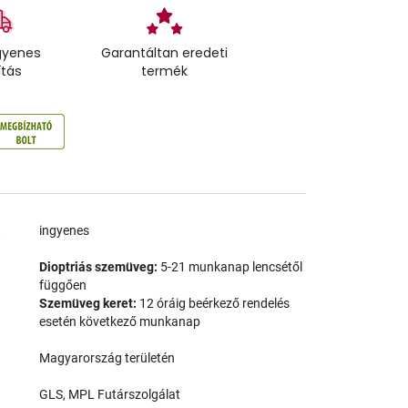
gyenes
Garantáltan eredeti
ítás
termék
a
ingyenes
Dioptriás szemüveg:
5-21 munkanap lencsétől
függően
Szemüveg keret:
12 óráig beérkező rendelés
esetén következő munkanap
Magyarország területén
GLS, MPL Futárszolgálat