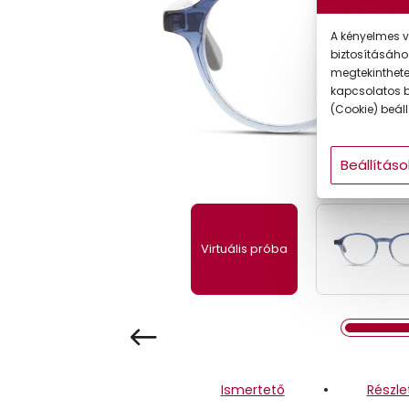
Gyermek
A kényelmes v
biztosításáho
megtekintheted
kapcsolatos b
(Cookie) beállí
Beállításo
Virtuális próba
Ismertető
Részle