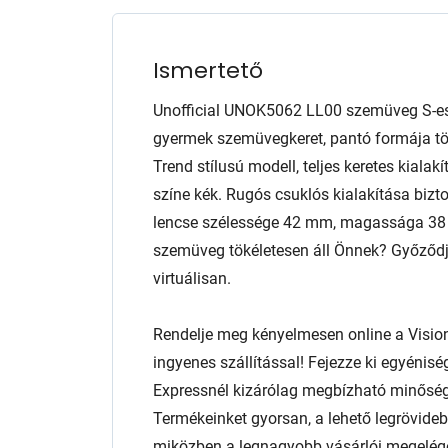
Ismertető
Unofficial UNOK5062 LL00 szemüveg S-es
gyermek szemüvegkeret, pantó formája töb
Trend stílusú modell, teljes keretes kiala
színe kék. Rugós csuklós kialakítása bizto
lencse szélessége 42 mm, magassága 38 m
szemüveg tökéletesen áll Önnek? Győződjö
virtuálisan.
Rendelje meg kényelmesen online a Visio
ingyenes szállítással! Fejezze ki egyénis
Expressnél kizárólag megbízható minőség
Termékeinket gyorsan, a lehető legrövidebb
miközben a legnagyobb vásárlói megelég