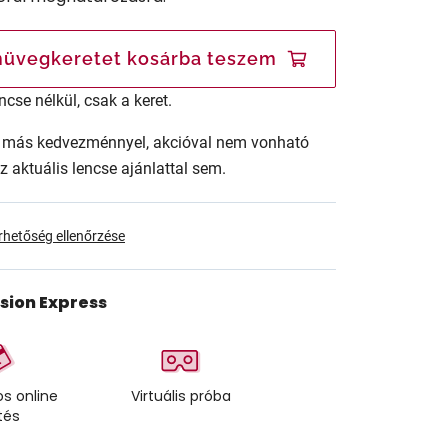
üvegkeretet kosárba teszem
ncse nélkül, csak a keret.
ár más kedvezménnyel, akcióval nem vonható
az aktuális lencse ajánlattal sem.
érhetőség ellenőrzése
ision Express
s online
Virtuális próba
tés