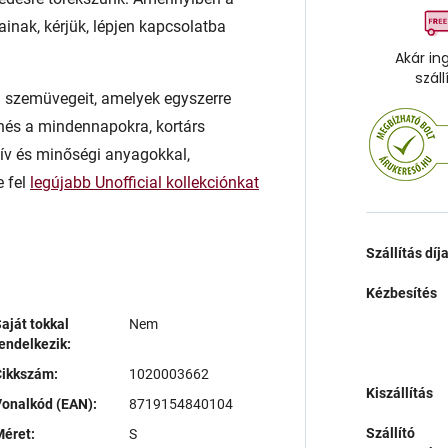
ainak, kérjük, lépjen kapcsolatba
Akár in
száll
rn szemüvegeit, amelyek egyszerre
enés a mindennapokra, kortárs
atív és minőségi anyagokkal,
e fel
legújabb Unofficial kollekciónkat
Szállítás díj
Kézbesítés
aját tokkal
Nem
endelkezik:
Cikkszám:
1020003662
Kiszállítás
onalkód (EAN):
8719154840104
Szállító
éret:
S