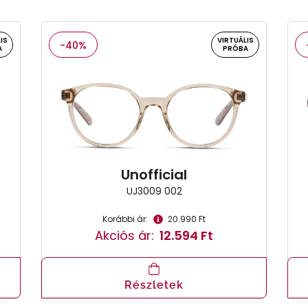
IS
VIRTUÁLIS
-40%
A
PRÓBA
Unofficial
UJ3009 002
Korábbi ár:
20.990 Ft
Akciós ár:
12.594 Ft
Részletek