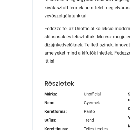
kiválasztott termék nem felel meg elvárás
vevőszolgálatunkkal.
Fedezze fel az Unofficial kollekció mode
stílusosak és letisztultak. Merész megjel
dizájnkedvelőknek. Telített színek, innov
amelyeket mind a kifutók ihlettek. Fedezz
itt is!
Részletek
Márka:
Unofficial
S
r
Nem:
Gyermek
Keretforma:
Pantó
V
Stílus:
Trend
M
Keret típusa:
Teljes keretes