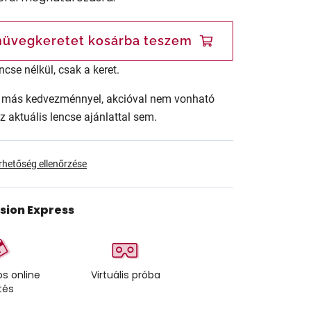
üvegkeretet kosárba teszem
ncse nélkül, csak a keret.
ár más kedvezménnyel, akcióval nem vonható
az aktuális lencse ajánlattal sem.
érhetőség ellenőrzése
ision Express
s online
Virtuális próba
tés