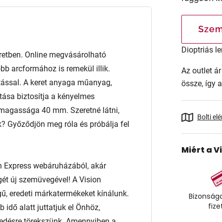
Szem
Dioptriás le
retben. Online megvásárolható
b arcformához is remekül illik.
Az outlet 
kítással. A keret anyaga műanyag,
össze, így 
tása biztosítja a kényelmes
 magassága 40 mm. Szeretné látni,
Bolti el
? Győződjön meg róla és próbálja fel
Miért a V
n Express webáruházából, akár
égét új szemüvegével! A Vision
ű, eredeti márkatermékeket kínálunk.
Bizonságo
fize
 idő alatt juttatjuk el Önhöz,
edésre törekszünk. Amennyiben a