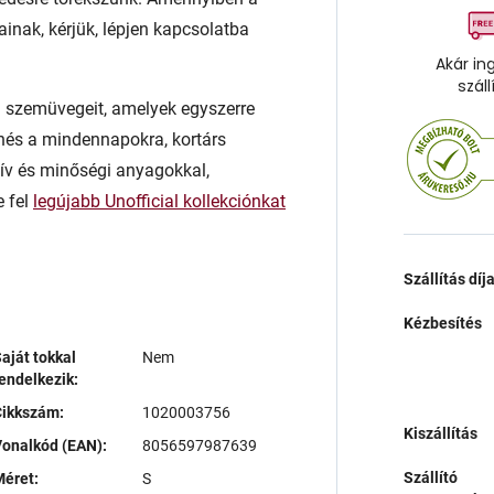
ainak, kérjük, lépjen kapcsolatba
Akár in
száll
rn szemüvegeit, amelyek egyszerre
enés a mindennapokra, kortárs
atív és minőségi anyagokkal,
e fel
legújabb Unofficial kollekciónkat
Szállítás díj
Kézbesítés
aját tokkal
Nem
endelkezik:
Cikkszám:
1020003756
Kiszállítás
onalkód (EAN):
8056597987639
Szállító
éret:
S