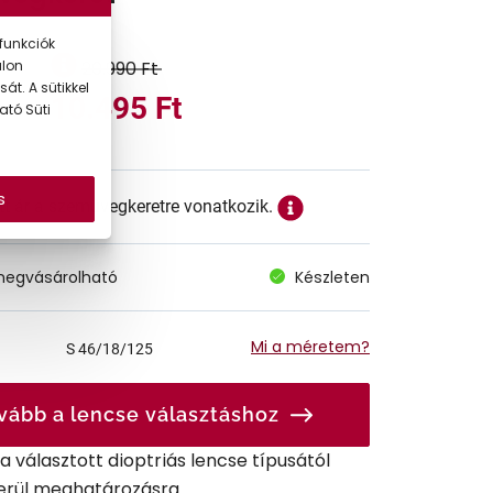
funkciók
20.990 Ft
alon
át. A sütikkel
10.495 Ft
ató Süti
s
ett ár a szemüvegkeretre vonatkozik.
megvásárolható
Készleten
Mi a méretem?
S
46/18/125
vább a lencse választáshoz
r a választott dioptriás lencse típusától
erül meghatározásra.