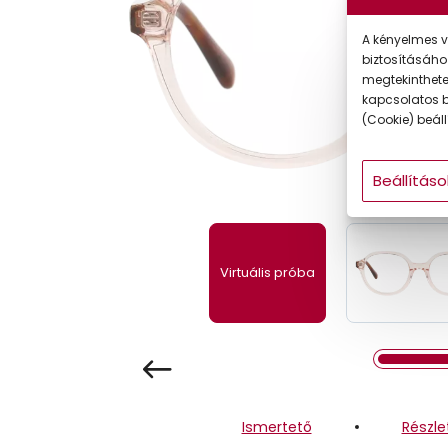
Gyermek
A kényelmes v
biztosításáho
megtekintheted
kapcsolatos b
(Cookie) beállí
Beállításo
Virtuális próba
Ismertető
Részle