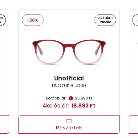
IS
VIRTUÁLIS
-30%
A
PRÓBA
Unofficial
UNOT0126 UD00
Korábbi ár:
26.990 Ft
Akciós ár:
18.893 Ft
Részletek