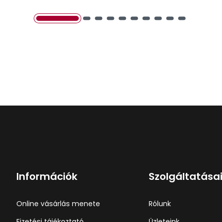
Információk
Szolgáltatása
Online vásárlás menete
Rólunk
Fizetési tájékoztató
Üzleteink