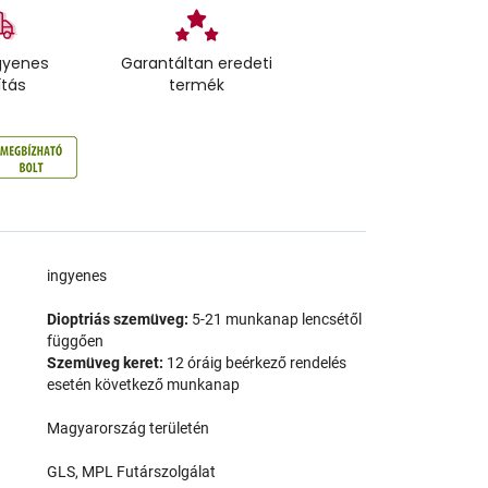
gyenes
Garantáltan eredeti
ítás
termék
a
ingyenes
Dioptriás szemüveg:
5-21 munkanap lencsétől
függően
Szemüveg keret:
12 óráig beérkező rendelés
esetén következő munkanap
Magyarország területén
GLS, MPL Futárszolgálat