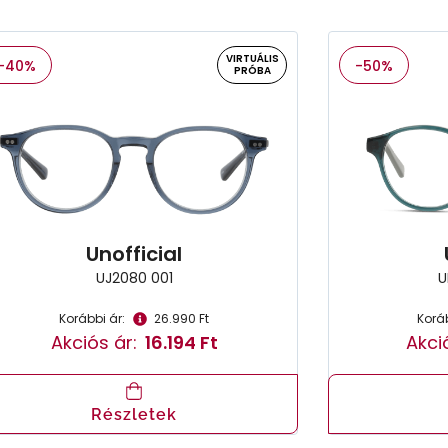
VIRTUÁLIS
-40%
-50%
PRÓBA
Unofficial
UJ2080 001
U
Korábbi ár:
26.990 Ft
Koráb
Akciós ár:
16.194 Ft
Akci
Részletek