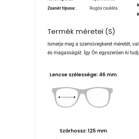
K
Zsanér típusa:
Rugós csuklós
K
Termék méretei
(
S
)
Ismerje meg a szemüvegkeret méretét, va
és magasságát. Így Ön egyszerűen ki tudj
Lencse szélessége: 46 mm
Szárhossz: 125 mm