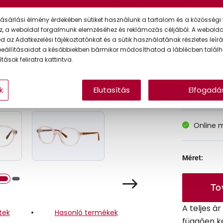
ásárlási élmény érdekében sütiket használunk a tartalom és a közösségi 
z, a weboldal forgalmunk elemzéséhez és reklámozás céljából. A webold
Korábbi ár:
 az Adatkezelési tájékoztatónkat és a sütik használatának részletes leírás
Akciós ár:
eállításaidat a későbbiekben bármikor módosíthatod a láblécben találh
tások feliratra kattintva.
k
Elutasítás
Elfogadá
A feltűntet
Online 
Méret:
To
A teljes á
tek
Hasonló termékek
függően k