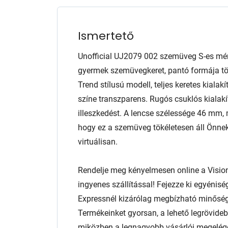
Ismertető
Unofficial UJ2079 002 szemüveg S-es mé
gyermek szemüvegkeret, pantó formája töb
Trend stílusú modell, teljes keretes kiala
színe transzparens. Rugós csuklós kialakí
illeszkedést. A lencse szélessége 46 mm,
hogy ez a szemüveg tökéletesen áll Önnek
virtuálisan.
Rendelje meg kényelmesen online a Visio
ingyenes szállítással! Fejezze ki egyénis
Expressnél kizárólag megbízható minőség
Termékeinket gyorsan, a lehető legrövidebb
miközben a legnagyobb vásárlói megelég