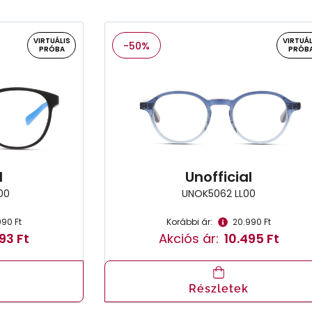
VIRTUÁLIS
VIRTUÁL
-50%
PRÓBA
PRÓB
l
Unofficial
00
UNOK5062 LL00
990 Ft
Korábbi ár:
20.990 Ft
93 Ft
Akciós ár:
10.495 Ft
Részletek