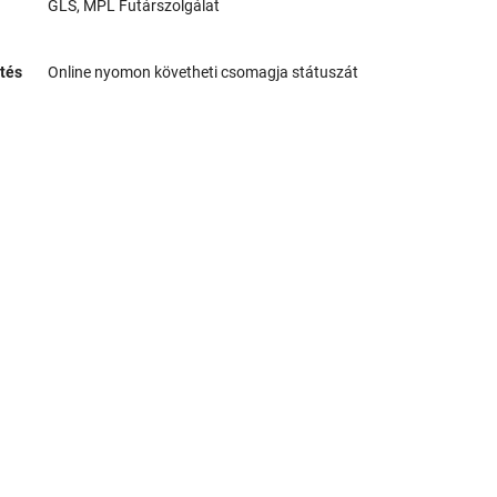
GLS, MPL Futárszolgálat
tés
Online nyomon követheti csomagja státuszát