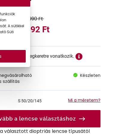
funkciók
59.990 Ft
alon
át. A sütikkel
47.992 Ft
ató Süti
s
ett ár a szemüvegkeretre vonatkozik.
megvásárolható
Készleten
 szállítás
Mi a méretem?
S
50/20/145
vább a lencse választáshoz
r a választott dioptriás lencse típusától