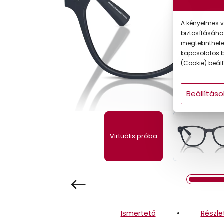
Gyermek
A kényelmes v
biztosításáho
megtekintheted
kapcsolatos b
(Cookie) beállí
Beállításo
Virtuális próba
Ismertető
Részle