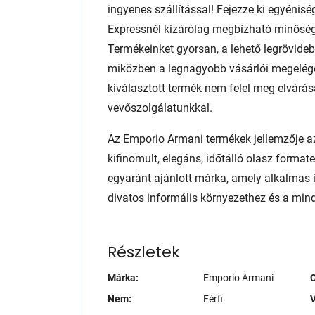
ingyenes szállítással! Fejezze ki egyénis
Expressnél kizárólag megbízható minőség
Termékeinket gyorsan, a lehető legrövidebb
miközben a legnagyobb vásárlói megelég
kiválasztott termék nem felel meg elvárás
vevőszolgálatunkkal.
Az Emporio Armani termékek jellemzője az
kifinomult, elegáns, időtálló olasz format
egyaránt ajánlott márka, amely alkalmas 
divatos informális környezethez és a min
Részletek
Márka:
Emporio Armani
Nem:
Férfi
V