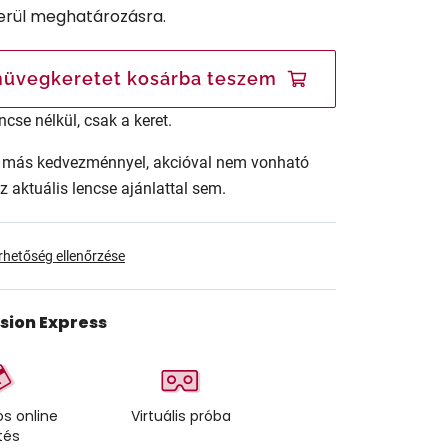
erül meghatározásra.
üvegkeretet kosárba teszem
ncse nélkül, csak a keret.
ár más kedvezménnyel, akcióval nem vonható
az aktuális lencse ajánlattal sem.
érhetőség ellenőrzése
ision Express
s online
Virtuális próba
tés