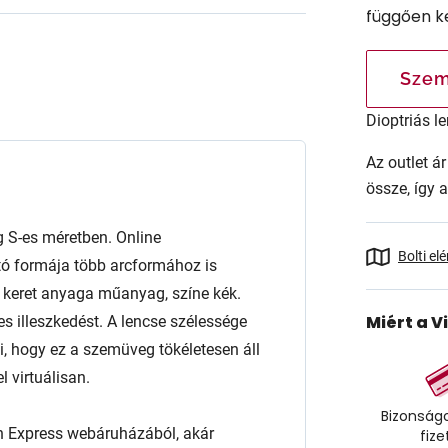
függően k
Szem
Dioptriás le
Az outlet 
össze, így 
S-es méretben. Online
Bolti el
tó formája több arcformához is
. A keret anyaga műanyag, színe kék.
Miért a V
es illeszkedést. A lencse szélessége
 hogy ez a szemüveg tökéletesen áll
 virtuálisan.
Bizonságo
n Express webáruházából, akár
fize