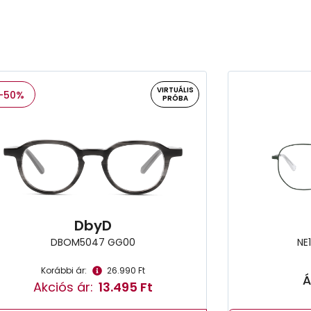
VIRTUÁLIS
-50%
PRÓBA
DbyD
DBOM5047 GG00
NE
Korábbi ár:
26.990 Ft
Á
Akciós ár:
13.495 Ft