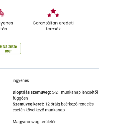
gyenes
Garantáltan eredeti
ítás
termék
a
ingyenes
Dioptriás szemüveg:
5-21 munkanap lencsétől
függően
Szemüveg keret:
12 óráig beérkező rendelés
esetén következő munkanap
Magyarország területén