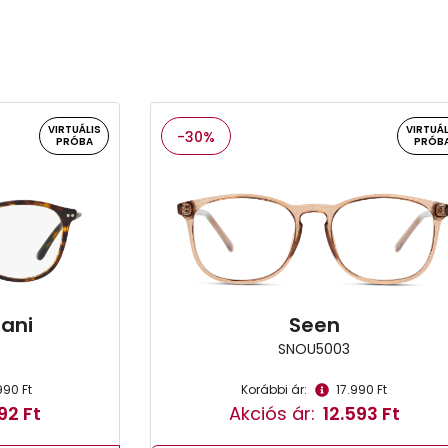
VIRTUÁLIS
VIRTUÁL
-30%
PRÓBA
PRÓB
ani
Seen
SNOU5003
990 Ft
Korábbi ár:
17.990 Ft
92 Ft
Akciós ár:
12.593 Ft