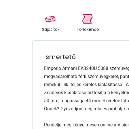
Saját tok
Törlőkendő
Ismertető
Emporio Armani EA3240U 5088 szemüveg 
megvásárolható férfi szemüvegkeret, pan
remekül illik. teljes keretes kialakítással
Zsanéros kialakítása biztosítja a kényelm
50 mm, magassága 44 mm. Szeretné látni,
Önnek? Győződjön meg róla és próbálja fel
Rendelje meg kényelmesen online a Visio