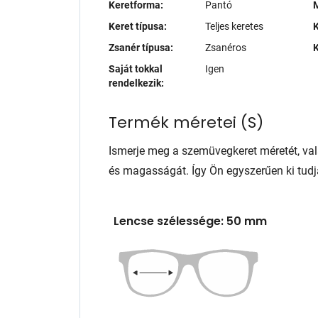
Keretforma:
Pantó
M
Keret típusa:
Teljes keretes
K
Zsanér típusa:
Zsanéros
K
Saját tokkal
Igen
rendelkezik:
Termék méretei
(
S
)
Ismerje meg a szemüvegkeret méretét, va
és magasságát. Így Ön egyszerűen ki tudj
Lencse szélessége: 50 mm