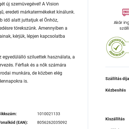
égét új szemüvegével! A Vision
ű, eredeti márkatermékeket kínálunk.
 idő alatt juttatjuk el Önhöz,
Akár in
edésre törekszünk. Amennyiben a
száll
ainak, kérjük, lépjen kapcsolatba
 egyedülálló sziluettek használata, a
ervezés. Férfiak és a nők számára
irodai munkára, de közben elég
Szállítás díj
dennapokra is.
Kézbesítés
Cikkszám:
1010021133
Kiszállítás
onalkód (EAN):
8056262035092