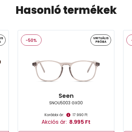
Hasonló termékek
IS
VIRTUÁLIS
-50%
A
PRÓBA
Seen
SNOU5003 GX00
Korábbi ár:
17.990 Ft
Akciós ár:
8.995 Ft