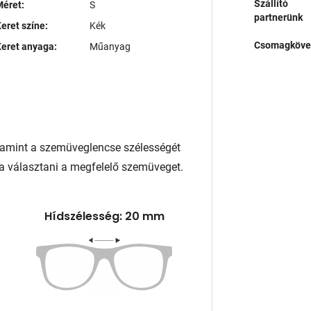
Szállító
éret:
S
partnerünk
eret színe:
Kék
Csomagköve
eret anyaga:
Műanyag
lamint a szemüveglencse szélességét
a választani a megfelelő szemüveget.
Hídszélesség: 20 mm