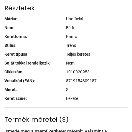
Részletek
Márka:
Unofficial
Nem:
Férfi
Keretforma:
Pantó
Stílus:
Trend
Keret típusa:
Teljes keretes
Saját tokkal rendelkezik:
Nem
Cikkszám:
1010020953
Vonalkód (EAN):
8719154809187
Méret:
S
Keret színe:
Fekete
Termék méretei
(
S
)
Ismerje meg a szemüvegkeret méretét, valamint a