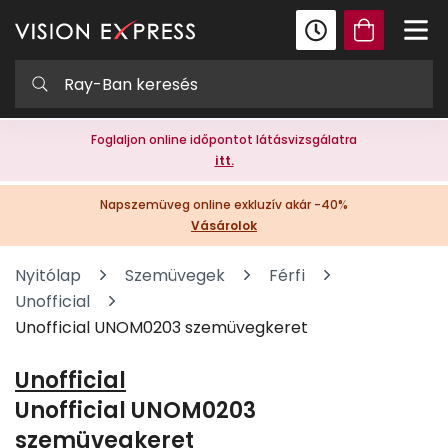
Foglaljon online időpontot látásvizsgálatra
itt.
Napszemüveg online exkluzív akár -40%
Vásárolok
Nyitólap
Szemüvegek
Férfi
Unofficial
Unofficial UNOM0203 szemüvegkeret
Unofficial
Unofficial UNOM0203
szemüvegkeret