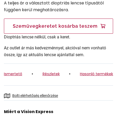
A teljes ár a választott dioptriás lencse típusától
függően kerül meghatározásra.
Szemüvegkeretet kosárba teszem
Dioptriás lencse nélkül, csak a keret.
Az outlet ár más kedvezménnyel, akcióval nem vonható
össze, így az aktuális lencse ajánlattal sem.
Ismertető
Részletek
Hasonló termékek
Bolti elérhetőség ellenőrzése
Miért a Vision Express