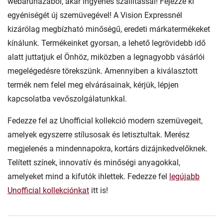
webáruházából, akár ingyenes szállítással! Fejezze ki
egyéniségét új szemüvegével! A Vision Expressnél
kizárólag megbízható minőségű, eredeti márkatermékeket
kínálunk. Termékeinket gyorsan, a lehető legrövidebb idő
alatt juttatjuk el Önhöz, miközben a legnagyobb vásárlói
megelégedésre törekszünk. Amennyiben a kiválasztott
termék nem felel meg elvárásainak, kérjük, lépjen
kapcsolatba vevőszolgálatunkkal.
Fedezze fel az Unofficial kollekció modern szemüvegeit,
amelyek egyszerre stílusosak és letisztultak. Merész
megjelenés a mindennapokra, kortárs dizájnkedvelőknek.
Telített színek, innovatív és minőségi anyagokkal,
amelyeket mind a kifutók ihlettek. Fedezze fel
legújabb
Unofficial kollekciónkat
itt is!