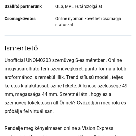
Szállító partnerünk
GLS, MPL Futárszolgálat
Csomagkövetés
Online nyomon követheti csomagja
státuszát
Ismertető
Unofficial UNOM0203 szemüveg S-es méretben. Online
megvásárolható férfi szemüvegkeret, pantó formája több
arcformához is remekül illik. Trend stílusú modell, teljes
keretes kialakítással. színe fekete. A lencse szélessége 49
mm, magassága 44 mm. Szeretné látni, hogy ez a
szemüveg tökéletesen áll Önnek? Győződjön meg róla és
próbálja fel virtuálisan.
Rendelje meg kényelmesen online a Vision Express