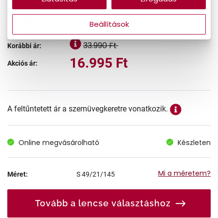
-50%
Beállítások
33.990 Ft
Korábbi ár:
16.995 Ft
Akciós ár:
A feltűntetett ár a szemüvegkeretre vonatkozik.
Online megvásárolható
Készleten
Mi a méretem?
Méret:
S
49/21/145
Tovább a lencse választáshoz