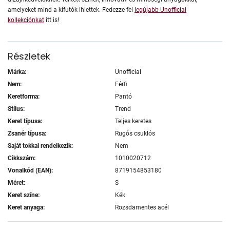
amelyeket mind a kifutók ihlettek. Fedezze fel
legújabb Unofficial
kollekciónkat
itt is!
Részletek
Márka:
Unofficial
Nem:
Férfi
Keretforma:
Pantó
Stílus:
Trend
Keret típusa:
Teljes keretes
Zsanér típusa:
Rugós csuklós
Saját tokkal rendelkezik:
Nem
Cikkszám:
1010020712
Vonalkód (EAN):
8719154853180
Méret:
S
Keret színe:
Kék
Keret anyaga:
Rozsdamentes acél