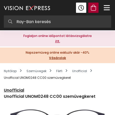
Foglaljon online időpontot látásvizsgálatra
itt.
Napszemüveg online exkluzív akár -40%
Vásárolok
Nyitólap
Szemüvegek
Férfi
Unofficial
Unofficial UNOM0248 CC00 szemüvegkeret
Unofficial
Unofficial UNOM0248 CC00 szemüvegkeret