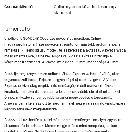
Csomagkövetés
Online nyomon követheti csomagja
státuszát
Ismertető
Unofficial UNOM0248 CC00 szemüveg S-es méretben. Online
megvásárolható férfi szemüvegkeret, pantó formája több arcformához is
remekül illik. Trend stílusú modell, teljes keretes kialakítással. A keret anyaga
rozsdamentes acél, színe kék. Rugós csuklós kialakítása biztosítja a
kényelmes illeszkedést. A lencse szélessége 52 mm, magassága 46 mm.
Rendelje meg kényelmesen online a Vision Express webáruházából, akár
ingyenes szállítással! Fejezze ki egyéniségét új szemüvegével! A Vision
Expressnél kizárólag megbízható minőségű, eredeti márkatermékeket
kínálunk. Termékeinket gyorsan, a lehető legrövidebb idő alatt juttatjuk el
Önhöz, miközben a legnagyobb vásárlói megelégedésre törekszünk.
Amennyiben a kiválasztott termék nem felel meg elvárásainak, kérjük, lépjen
kapcsolatba vevőszolgálatunkkal.
Fedezze fel az Unofficial kollekció modern szemüvegeit, amelyek egyszerre
stílusosak és letisztultak. Merész megjelenés a mindennapokra, kortárs
dizájnkedvelőknek. Telített színek, innovatív és minőségi anyagokkal,