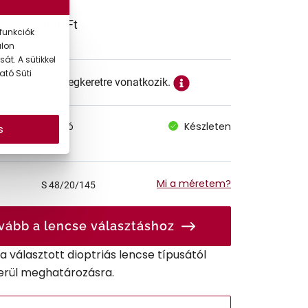
69.990 Ft
funkciók
alon
át. A sütikkel
ató Süti
ett ár a szemüvegkeretre vonatkozik.
megvásárolható
Készleten
s
 szállítás
Mi a méretem?
S
48/20/145
vább a lencse választáshoz
r a választott dioptriás lencse típusától
erül meghatározásra.