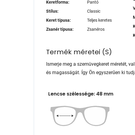
Keretforma:
Pantó
V
Stílus:
Classic
M
Keret típusa:
Teljes keretes
K
Zsanér típusa:
Zsanéros
K
Termék méretei
(
S
)
Ismerje meg a szemüvegkeret méretét, va
és magasságát. Így Ön egyszerűen ki tudj
Lencse szélessége: 48 mm