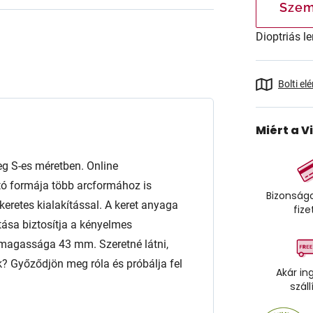
Szem
Dioptriás le
Bolti el
Miért a V
 S-es méretben. Online
tó formája több arcformához is
Bizonságo
s keretes kialakítással. A keret anyaga
fize
ása biztosítja a kényelmes
 magassága 43 mm. Szeretné látni,
? Győződjön meg róla és próbálja fel
Akár in
száll