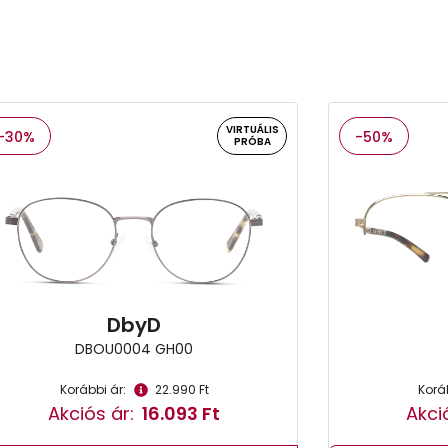
VIRTUÁLIS
-30%
-50%
PRÓBA
DbyD
DBOU0004 GH00
Korábbi ár:
22.990 Ft
Koráb
Akciós ár:
16.093 Ft
Akci