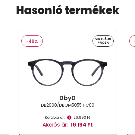
Hasonló termékek
VIRTUÁLIS
-40%
PRÓBA
DbyD
DB2008/DBOM5055 HC00
Korábbi ár:
26.990 Ft
Akciós ár:
16.194 Ft