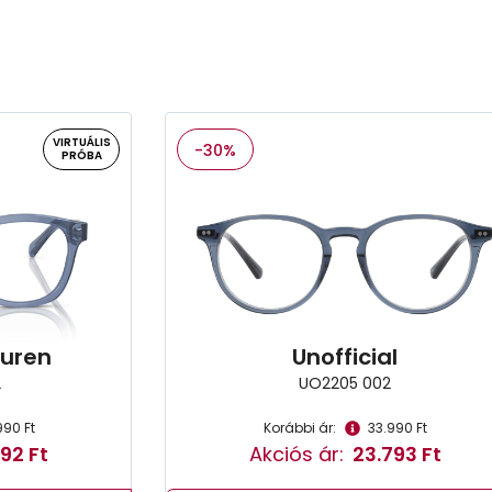
VIRTUÁLIS
-30%
PRÓBA
auren
Unofficial
2
UO2205 002
990 Ft
Korábbi ár:
33.990 Ft
92 Ft
Akciós ár:
23.793 Ft