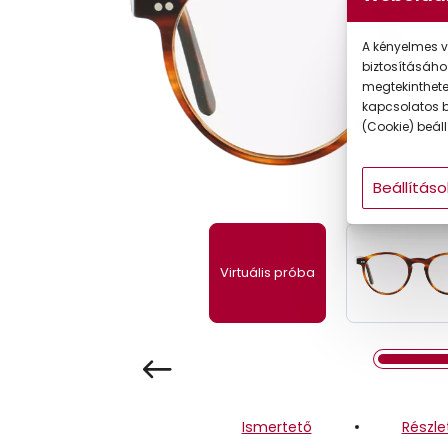
Gyermek
A kényelmes v
biztosításáho
megtekintheted
kapcsolatos b
(Cookie) beállí
Beállításo
Virtuális próba
Ismertető
Részle