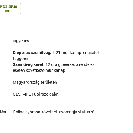
a
ingyenes
Dioptriás szemüveg:
5-21 munkanap lencsétől
függően
Szemüveg keret:
12 óráig beérkező rendelés
esetén következő munkanap
Magyarország területén
GLS, MPL Futárszolgálat
tés
Online nyomon követheti csomagja státuszát