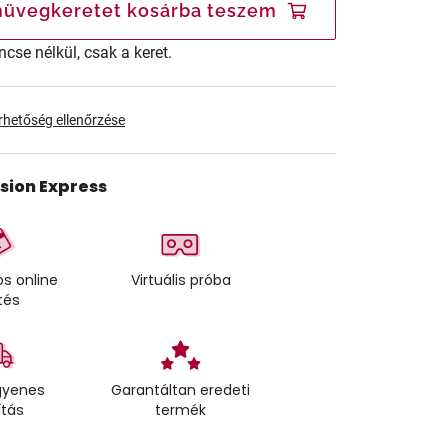
üvegkeretet kosárba teszem
ncse nélkül, csak a keret.
érhetőség ellenőrzése
ision Express
s online
Virtuális próba
tés
gyenes
Garantáltan eredeti
ítás
termék