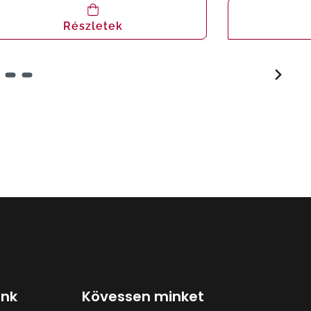
Részletek
ink
Kövessen minket