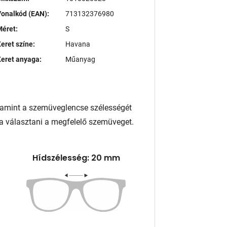
onalkód (EAN):
713132376980
éret:
S
eret színe:
Havana
eret anyaga:
Műanyag
lamint a szemüveglencse szélességét
a választani a megfelelő szemüveget.
Hídszélesség: 20 mm