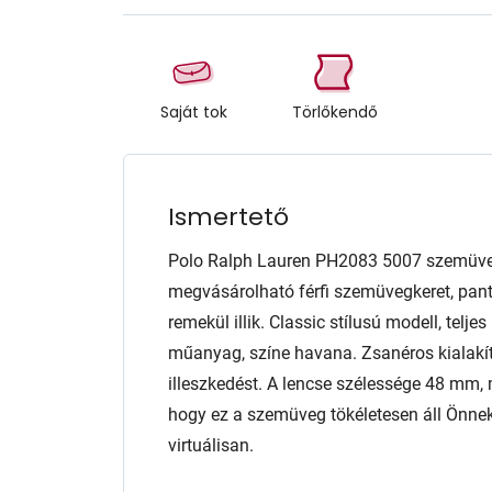
Saját tok
Törlőkendő
Ismertető
Polo Ralph Lauren PH2083 5007 szemüveg
megvásárolható férfi szemüvegkeret, pan
remekül illik. Classic stílusú modell, telje
műanyag, színe havana. Zsanéros kialakít
illeszkedést. A lencse szélessége 48 mm,
hogy ez a szemüveg tökéletesen áll Önnek
virtuálisan.