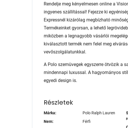
Rendelje meg kényelmesen online a Visio
ingyenes szállítással! Fejezze ki egyénis
Expressnél kizárólag megbízható minőség
Termékeinket gyorsan, a lehető legrövidebb
miközben a legnagyobb vásárlói megelég
kiválasztott termék nem felel meg elvárás
vevőszolgálatunkkal.
A Polo szemüvegek egyszerre ötvözik a sajá
mindennapi luxussal. A hagyományos stílu
egyedi design is.
Részletek
Márka:
Polo Ralph Lauren
S
r
Nem:
Férfi