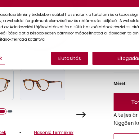
Ár:
ásárlási élmény érdekében sütiket használunk a tartalom és a közösségi 
z, a weboldal forgalmunk elemzéséhez és reklámozás céljából. A webold
 az Adatkezelési tájékoztatónkat és a sütik használatának részletes leírás
eállításaidat a későbbiekben bármikor módosíthatod a láblécben találh
A feltűntet
tások feliratra kattintva.
Online 
k
Elutasítás
Elfogadá
Ingyenes
Méret:
To
A teljes á
függően k
tek
Hasonló termékek