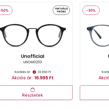
VIRTUÁLIS
-50%
-30%
PRÓBA
Unofficial
UNOM0203
Korábbi ár:
33.990 Ft
Koráb
Akciós ár:
16.995 Ft
Akció
Részletek