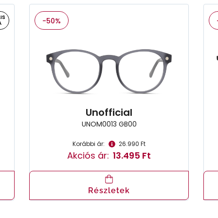
IS
-50%
A
Unofficial
UNOM0013 GB00
Korábbi ár:
26.990 Ft
Akciós ár:
13.495 Ft
Részletek