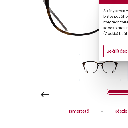
Gyermek
A kényelmes v
biztosításáho
megtekintheted
kapcsolatos b
(Cookie) beállí
Beállításo
Ismertető
Részle