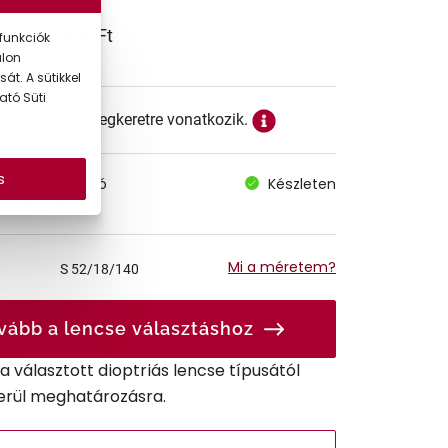
73.990 Ft
funkciók
alon
át. A sütikkel
ató Süti
ett ár a szemüvegkeretre vonatkozik.
s
megvásárolható
Készleten
 szállítás
Mi a méretem?
S
52/18/140
vább a lencse választáshoz
r a választott dioptriás lencse típusától
erül meghatározásra.