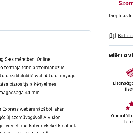
Szem
Dioptriás le
Bolti el
Miért a V
 S-es méretben. Online
tó formája több arcformához is
s keretes kialakítással. A keret anyaga
Bizonságo
ása biztosítja a kényelmes
fize
m, magassága 44 mm.
n Express webáruházából, akár
Garantálta
égét új szemüvegével! A Vision
ter
ű, eredeti márkatermékeket kínálunk.