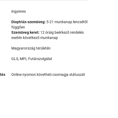
a
ingyenes
Dioptriás szemüveg:
5-21 munkanap lencsétől
függően
Szemüveg keret:
12 óráig beérkező rendelés
esetén következő munkanap
Magyarország területén
GLS, MPL Futárszolgálat
tés
Online nyomon követheti csomagja státuszát