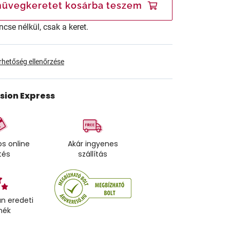
üvegkeretet kosárba teszem
ncse nélkül, csak a keret.
érhetőség ellenőrzése
ision Express
s online
Akár ingyenes
tés
szállítás
n eredeti
mék