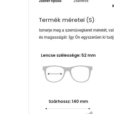
Zsanér típusa:
Zsanéros
K
Termék méretei
(
S
)
Ismerje meg a szemüvegkeret méretét, va
és magasságát. Így Ön egyszerűen ki tudj
Lencse szélessége: 52 mm
Szárhossz: 140 mm