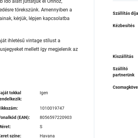
 idő alatt juttatjuk el Önhöz,
edésre törekszünk. Amennyiben a
Szállítás díj
ainak, kérjük, lépjen kapcsolatba
Kézbesítés
t ihletésű vintage stílust a
sjegyeket mellett így megjelenik az
Kiszállítás
Szállító
partnerünk
Csomagköve
aját tokkal
Igen
endelkezik:
Cikkszám:
1010019747
onalkód (EAN):
8056597220903
éret:
S
eret színe:
Havana