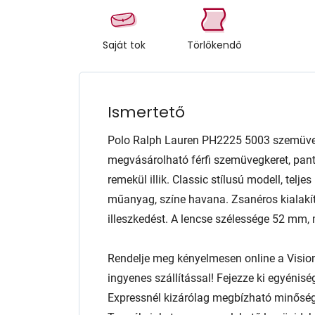
Saját tok
Törlőkendő
Ismertető
Polo Ralph Lauren PH2225 5003 szemüveg
megvásárolható férfi szemüvegkeret, pan
remekül illik. Classic stílusú modell, telje
műanyag, színe havana. Zsanéros kialakít
illeszkedést. A lencse szélessége 52 m
Rendelje meg kényelmesen online a Visio
ingyenes szállítással! Fejezze ki egyénis
Expressnél kizárólag megbízható minőség