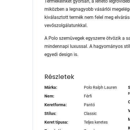
Termékeinket gyorsan, a lehető legrövidebb
miközben a legnagyobb vásárlói megelég
kiválasztott termék nem felel meg elvárás
vevőszolgálatunkkal.
A Polo szemüvegek egyszerre ötvözik a sajá
mindennapi luxussal. A hagyományos stílu
egyedi design is.
Részletek
Márka:
Polo Ralph Lauren
S
r
Nem:
Férfi
Keretforma:
Pantó
V
Stílus:
Classic
M
Keret típusa:
Teljes keretes
K