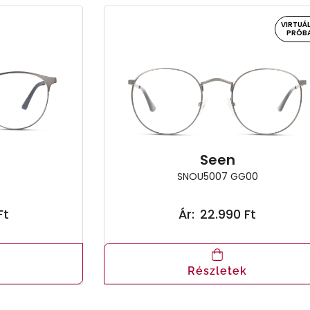
VIRTUÁL
PRÓB
n
Seen
SNOU5007 GG00
Ft
Ár:
22.990 Ft
Részletek