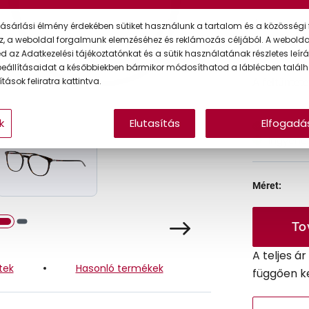
Ár:
ásárlási élmény érdekében sütiket használunk a tartalom és a közösségi 
z, a weboldal forgalmunk elemzéséhez és reklámozás céljából. A webold
 az Adatkezelési tájékoztatónkat és a sütik használatának részletes leírás
eállításaidat a későbbiekben bármikor módosíthatod a láblécben találh
tások feliratra kattintva.
A feltűntet
k
Elutasítás
Elfogadá
Online 
Ingyenes
Méret:
To
A teljes á
tek
Hasonló termékek
függően k