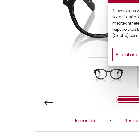
Gyermek
A kényelmes v
biztosításáho
megtekintheted
kapcsolatos b
(Cookie) beállí
Beállításo
Ismertető
Részle