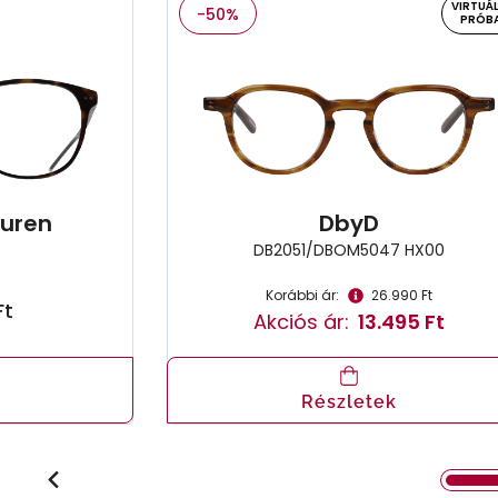
VIRTUÁL
-50%
PRÓB
auren
DbyD
DB2051/DBOM5047 HX00
Korábbi ár:
26.990 Ft
Ft
Akciós ár:
13.495 Ft
Részletek