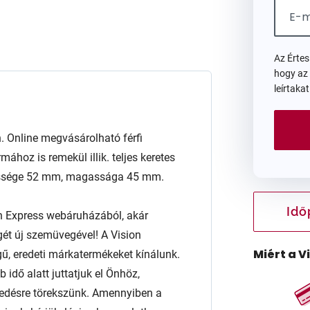
Az Érte
hogy az
leírtaka
 Online megvásárolható férfi
ához is remekül illik. teljes keretes
zélessége 52 mm, magassága 45 mm.
Idő
n Express webáruházából, akár
égét új szemüvegével! A Vision
Miért a V
ű, eredeti márkatermékeket kínálunk.
 idő alatt juttatjuk el Önhöz,
edésre törekszünk. Amennyiben a