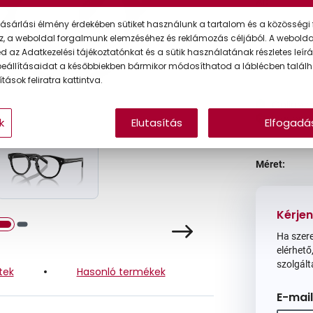
Ár:
ásárlási élmény érdekében sütiket használunk a tartalom és a közösségi 
z, a weboldal forgalmunk elemzéséhez és reklámozás céljából. A webold
 az Adatkezelési tájékoztatónkat és a sütik használatának részletes leírás
A feltűntet
eállításaidat a későbbiekben bármikor módosíthatod a láblécben találh
tások feliratra kattintva.
Online 
Ingyenes
k
Elutasítás
Elfogadá
Méret:
Kérjen
Ha szere
elérhető,
szolgált
tek
Hasonló termékek
E-mail