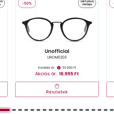
IS
VIRTUÁLIS
-50%
A
PRÓBA
Unofficial
UNOM0203
Korábbi ár:
33.990 Ft
Akciós ár:
16.995 Ft
Részletek