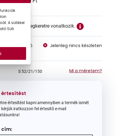
143.990 Ft
funkciók
alon
át. A sütikkel
ett ár a szemüvegkeretre vonatkozik.
ató Süti
megvásárolható
Jelenleg nincs készleten
 szállítás
s
Mi a méretem?
S
52/21/150
 értesítést
tne értesítést kapni amennyiben a termék ismét
 kérjük iratkozzon fel értesítő e-mail
atásunkra!
 cím: