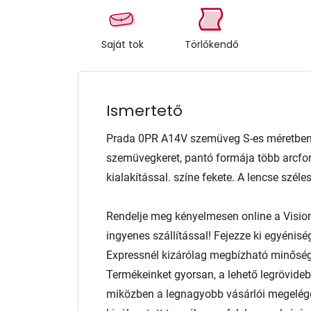
Saját tok
Törlőkendő
Ismertető
Prada 0PR A14V szemüveg S-es méretben.
szemüvegkeret, pantó formája több arcform
kialakítással. színe fekete. A lencse s
Rendelje meg kényelmesen online a Visio
ingyenes szállítással! Fejezze ki egyénis
Expressnél kizárólag megbízható minőség
Termékeinket gyorsan, a lehető legrövidebb
miközben a legnagyobb vásárlói megelég