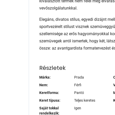
kiválasztott termék nem felel meg elvárás
vevőszolgálatunkkal.
Elegáns, divatos stílus, egyedi dizájnt mel
sportvezérelt stílust visznek szemüveggy
szellemisége az erős hagyományokkal ko
szemüvegek arról ismertek, hogy két, láts
össze: az avantgardista formatervezést és
Részletek
Márka:
Prada
Nem:
Férfi
V
Keretforma:
Pantó
M
Keret típusa:
Teljes keretes
K
Saját tokkal
Igen
rendelkezik: