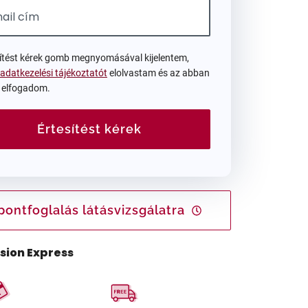
sítést kérek gomb megnyomásával kijelentem,
adatkezelési tájékoztatót
elolvastam és az abban
t elfogadom.
Értesítést kérek
pontfoglalás látásvizsgálatra
ision Express