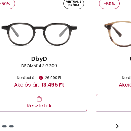
VIRTUÁLIS
-50%
-50%
PRÓBA
DbyD
DBOM5047 GG00
Korábbi ár:
26.990 Ft
Koráb
Akciós ár:
13.495 Ft
Akci
Részletek