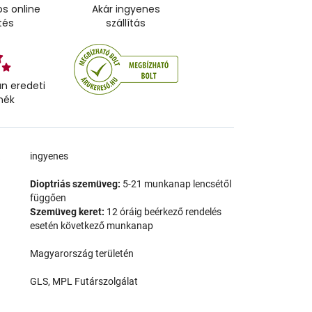
s online
Akár ingyenes
tés
szállítás
n eredeti
mék
a
ingyenes
Dioptriás szemüveg:
5-21 munkanap lencsétől
függően
Szemüveg keret:
12 óráig beérkező rendelés
esetén következő munkanap
Magyarország területén
GLS, MPL Futárszolgálat