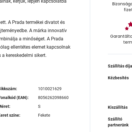
ainak, kérjük, lépjen kapcsolatba
Bizonságo
fize
lett. A Prada termékei divatot és
űjteményedbe. A márka innovatív
Garantálta
mbinálja a minőséget. A Prada
ter
zólag ellentétes elemet kapcsolnak
 a kereskedelmi sikert.
Szállítás díj
Kézbesítés
Cikkszám:
1010021629
onalkód (EAN):
8056262098660
éret:
S
Kiszállítás
eret színe:
Fekete
Szállító
partnerünk