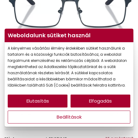
Weboldalunk sütiket használ
A kényelmes vásárlási élmény érdekében sütiket használunk a
tartalom és a közösségi funkciók biztosításához, a weboldal
forgalmunk elemzéséhez és reklámozás céljából. A weboldalon
megtekintheted az Adatkezelési tájékoztatónkat és a sütik
használatának részletes leírását. A sütikkel kapcsolatos
beállításaidat a későbbiekben bármikor módosíthatod a
60.990 Ft
láblécben található Süti (Cookie) beállítások feliratra kattintva.
Ár:
A feltűntetett ár a szemüvegkeretre vonatkozik.
Elutasítás
Elfogadás
Online megvásárolható
Készleten
Beállítások
Ingyenes szállítás