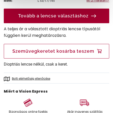
Mi a méretem?
Méret:
L
53/17/145
Tovább a lencse választáshoz
A teljes ár a választott dioptriás lencse típusától
függően kerül meghatározásra.
Szemüvegkeretet kosárba teszem
Dioptriás lencse nélkül, csak a keret.
Bolti elérhetőség ellenőrzése
Miért a Vision Express
Bizonságos online fizetés
Akár ingyenes szállítás