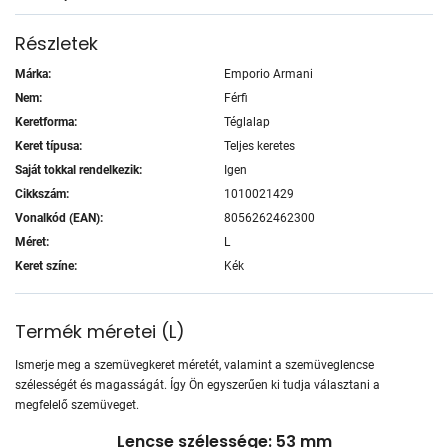
Részletek
Márka:
Emporio Armani
Nem:
Férfi
Keretforma:
Téglalap
Keret típusa:
Teljes keretes
Saját tokkal rendelkezik:
Igen
Cikkszám:
1010021429
Vonalkód (EAN):
8056262462300
Méret:
L
Keret színe:
Kék
Termék méretei
(
L
)
Ismerje meg a szemüvegkeret méretét, valamint a szemüveglencse
szélességét és magasságát. Így Ön egyszerűen ki tudja választani a
megfelelő szemüveget.
Lencse szélessége: 53 mm