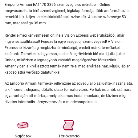
Emporio Armani EA1170 3396 szemüveg L-es méretben. Online
megvásárolható férfi szemüvegkeret, téglalap formája több arcformához is
remekül illik. teljes keretes kialakítással. színe kék. A lencse szélessége 53
mm, magassága 35 mm.
Rendelje meg kényelmesen online a Vision Express webáruházából, akár
ingyenes szállítással! Fejezze ki egyéniségét új szemüvegével! A Vision
Expressnél kizárólag megbízható minőségű, eredeti márkatermékeket
kínálunk. Termékeinket gyorsan, a lehető legrövidebb idő alatt juttatjuk el
Önhöz, miközben a legnagyobb vásárlói megelégedésre törekszünk.
Amennyiben a kiválasztott termék nem felel meg elvárásainak, kérjük, lépjen
kapcsolatba vevőszolgálatunkkal.
Az Emporio Armani termékek jellemzője az egyedülálló sziluettek használata,
a kifinomult, elegáns, időtálló olasz formatervezés. Férfiak és a nők számára
egyaránt ajánlott márka, amely alkalmas irodai munkára, de közben elég
divatos informális környezethez és a mindennapokra is.
Saját tok
Törlőkendő