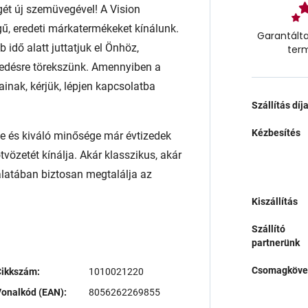
égét új szemüvegével! A Vision
ű, eredeti márkatermékeket kínálunk.
Garantálta
 idő alatt juttatjuk el Önhöz,
ter
edésre törekszünk. Amennyiben a
ainak, kérjük, lépjen kapcsolatba
Szállítás díj
Kézbesítés
 és kiváló minősége már évtizedek
ötvözetét kínálja. Akár klasszikus, akár
latában biztosan megtalálja az
Kiszállítás
Szállító
partnerünk
Csomagköve
Cikkszám:
1010021220
onalkód (EAN):
8056262269855