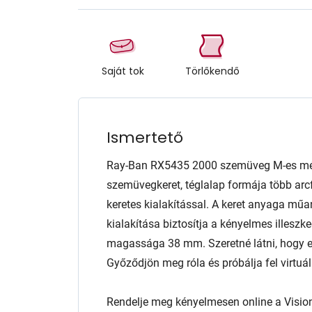
Saját tok
Törlőkendő
Ismertető
Ray-Ban RX5435 2000 szemüveg M-es mére
szemüvegkeret, téglalap formája több arcfo
keretes kialakítással. A keret anyaga műa
kialakítása biztosítja a kényelmes illesz
magassága 38 mm. Szeretné látni, hogy e
Győződjön meg róla és próbálja fel virtuál
Rendelje meg kényelmesen online a Visio