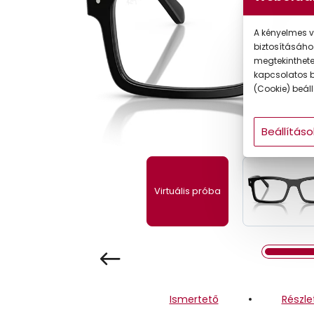
Gyermek
A kényelmes v
biztosításáho
megtekintheted
kapcsolatos b
(Cookie) beállí
Beállításo
Virtuális próba
Ismertető
Részle