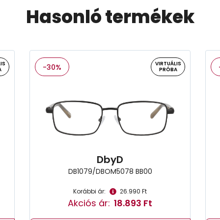
Hasonló termékek
IS
VIRTUÁLIS
-30%
A
PRÓBA
DbyD
DB1079/DBOM5078 BB00
Korábbi ár:
26.990 Ft
Akciós ár:
18.893 Ft