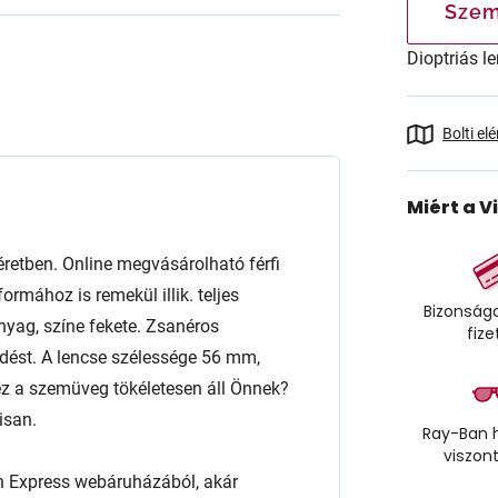
Szem
Dioptriás le
Bolti el
Miért a V
tben. Online megvásárolható férfi
rmához is remekül illik. teljes
Bizonságo
nyag, színe fekete. Zsanéros
fize
kedést. A lencse szélessége 56 mm,
z a szemüveg tökéletesen áll Önnek?
isan.
Ray-Ban h
viszon
n Express webáruházából, akár