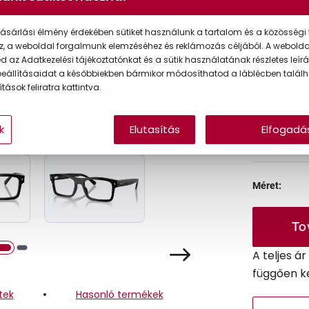
Ár:
ásárlási élmény érdekében sütiket használunk a tartalom és a közösségi 
z, a weboldal forgalmunk elemzéséhez és reklámozás céljából. A webold
 az Adatkezelési tájékoztatónkat és a sütik használatának részletes leírás
eállításaidat a későbbiekben bármikor módosíthatod a láblécben találh
A feltűntet
tások feliratra kattintva.
Online 
k
Elutasítás
Elfogadá
Ingyenes
Méret:
To
A teljes á
függően k
tek
Hasonló termékek