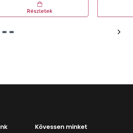
Részletek
ink
Kövessen minket