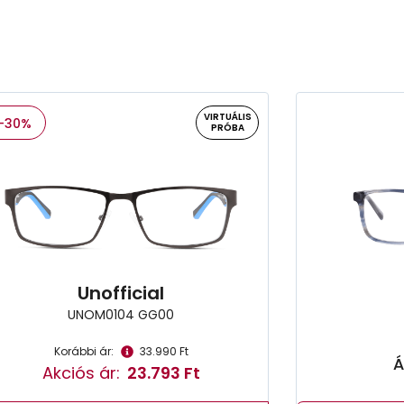
VIRTUÁLIS
-30%
PRÓBA
Unofficial
UNOM0104 GG00
Korábbi ár:
33.990 Ft
Á
Akciós ár:
23.793 Ft