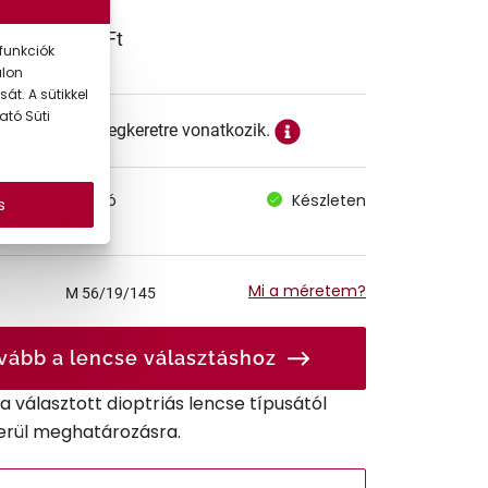
64.990 Ft
funkciók
alon
át. A sütikkel
ató Süti
ett ár a szemüvegkeretre vonatkozik.
megvásárolható
Készleten
s
 szállítás
Mi a méretem?
M
56/19/145
vább a lencse választáshoz
r a választott dioptriás lencse típusától
erül meghatározásra.