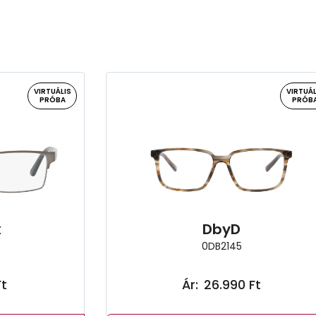
VIRTUÁLIS
VIRTUÁL
PRÓBA
PRÓB
x
DbyD
0DB2145
Ft
Ár:
26.990 Ft