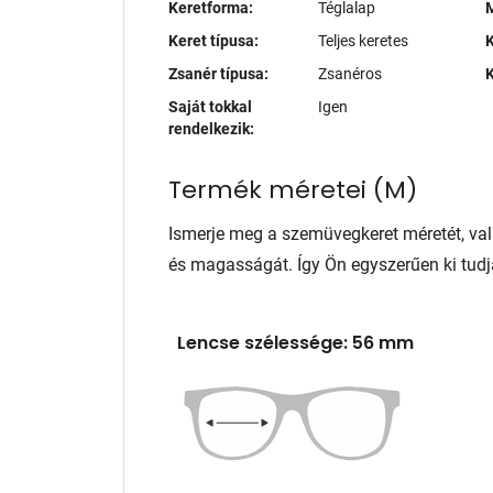
Keretforma:
Téglalap
M
Keret típusa:
Teljes keretes
K
Zsanér típusa:
Zsanéros
K
Saját tokkal
Igen
rendelkezik:
Termék méretei
(
M
)
Ismerje meg a szemüvegkeret méretét, va
és magasságát. Így Ön egyszerűen ki tudj
Lencse szélessége: 56 mm