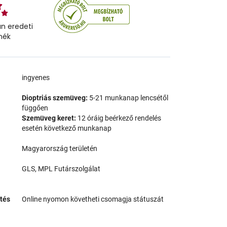
n eredeti
mék
a
ingyenes
Dioptriás szemüveg:
5-21 munkanap lencsétől
függően
Szemüveg keret:
12 óráig beérkező rendelés
esetén következő munkanap
Magyarország területén
GLS, MPL Futárszolgálat
tés
Online nyomon követheti csomagja státuszát