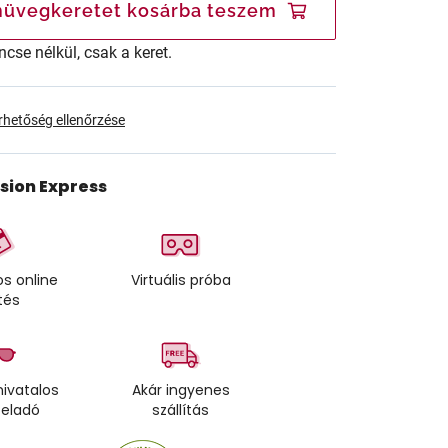
üvegkeretet kosárba teszem
ncse nélkül, csak a keret.
érhetőség ellenőrzése
ision Express
s online
Virtuális próba
tés
ivatalos
Akár ingyenes
teladó
szállítás