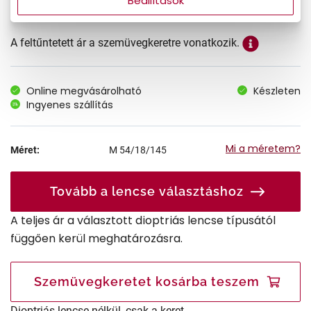
Beállítások
A feltűntetett ár a szemüvegkeretre vonatkozik.
Online megvásárolható
Készleten
Ingyenes szállítás
Mi a méretem?
Méret:
M
54/18/145
Tovább a lencse választáshoz
A teljes ár a választott dioptriás lencse típusától
függően kerül meghatározásra.
Szemüvegkeretet kosárba teszem
Dioptriás lencse nélkül, csak a keret.