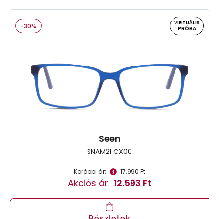
VIRTUÁLIS
-30%
PRÓBA
Seen
SNAM21 CX00
Korábbi ár:
17.990 Ft
Akciós ár:
12.593 Ft
Részletek