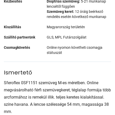
Kézbesítés
Dioptriás szemüveg:
5-21 munkanap
lencsétől függően
Szemüveg keret:
12 óráig beérkező
rendelés esetén következő munkanap
Kiszállítás
Magyarország területén
Szállító partnerünk
GLS, MPL Futárszolgálat
Csomagkövetés
Online nyomon követheti csomagja
státuszát
Ismertető
Sferoflex 0SF1151 szemüveg M-es méretben. Online
megvásárolható férfi szemüvegkeret, téglalap formája több
arcformához is remekül illik. teljes keretes kialakítással.
színe havana. A lencse szélessége 54 mm, magassága 38
mm.