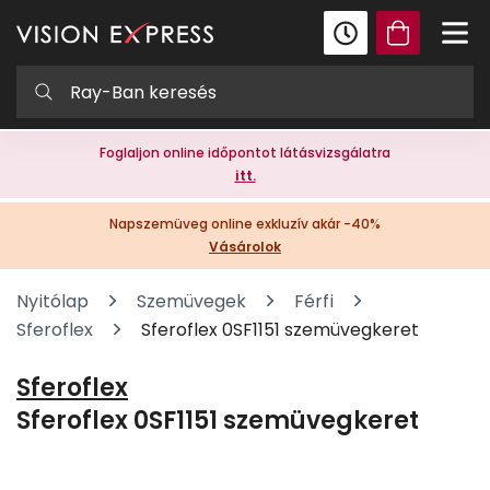
Foglaljon online időpontot látásvizsgálatra
itt.
Napszemüveg online exkluzív akár -40%
Vásárolok
Nyitólap
Szemüvegek
Férfi
Sferoflex
Sferoflex 0SF1151 szemüvegkeret
Sferoflex
Sferoflex 0SF1151 szemüvegkeret