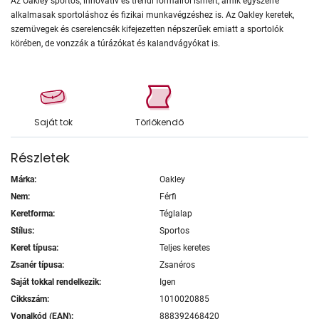
Az Oakley sportos, innovatív és trendi formáiról ismert, amik egyszerre
alkalmasak sportoláshoz és fizikai munkavégzéshez is. Az Oakley keretek,
szemüvegek és cserelencsék kifejezetten népszerűek emiatt a sportolók
körében, de vonzzák a túrázókat és kalandvágyókat is.
Saját tok
Törlőkendő
Részletek
Márka:
Oakley
Nem:
Férfi
Keretforma:
Téglalap
Stílus:
Sportos
Keret típusa:
Teljes keretes
Zsanér típusa:
Zsanéros
Saját tokkal rendelkezik:
Igen
Cikkszám:
1010020885
Vonalkód (EAN):
888392468420