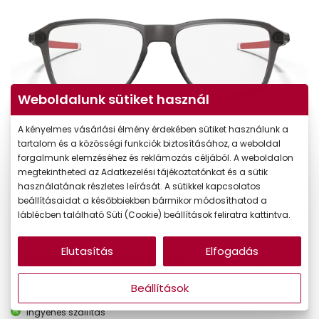
Weboldalunk sütiket használ
A kényelmes vásárlási élmény érdekében sütiket használunk a
tartalom és a közösségi funkciók biztosításához, a weboldal
forgalmunk elemzéséhez és reklámozás céljából. A weboldalon
megtekintheted az Adatkezelési tájékoztatónkat és a sütik
használatának részletes leírását. A sütikkel kapcsolatos
beállításaidat a későbbiekben bármikor módosíthatod a
láblécben található Süti (Cookie) beállítások feliratra kattintva.
76.990 Ft
Ár:
Elutasítás
Elfogadás
A feltűntetett ár a szemüvegkeretre vonatkozik.
Beállítások
Online megvásárolható
Készleten
Ingyenes szállítás