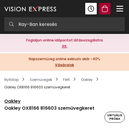
Foglaljon online időpontot látásvizsgálatra
itt.
Napszemüveg online exkluzív akár -40%
Vásárolok
Nyitólap
Szemüvegek
Férfi
Oakley
Oakley OX8166 816603 szemüvegkeret
Oakley
Oakley OX8166 816603 szemüvegkeret
VIRTUÁLIS
PRÓBA