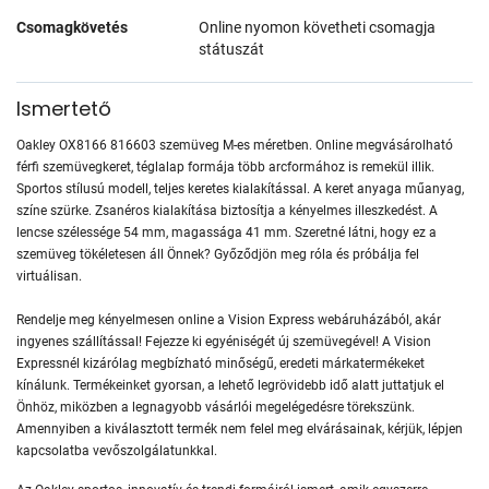
Csomagkövetés
Online nyomon követheti csomagja
státuszát
Ismertető
Oakley OX8166 816603 szemüveg M-es méretben. Online megvásárolható
férfi szemüvegkeret, téglalap formája több arcformához is remekül illik.
Sportos stílusú modell, teljes keretes kialakítással. A keret anyaga műanyag,
színe szürke. Zsanéros kialakítása biztosítja a kényelmes illeszkedést. A
lencse szélessége 54 mm, magassága 41 mm. Szeretné látni, hogy ez a
szemüveg tökéletesen áll Önnek? Győződjön meg róla és próbálja fel
virtuálisan.
Rendelje meg kényelmesen online a Vision Express webáruházából, akár
ingyenes szállítással! Fejezze ki egyéniségét új szemüvegével! A Vision
Expressnél kizárólag megbízható minőségű, eredeti márkatermékeket
kínálunk. Termékeinket gyorsan, a lehető legrövidebb idő alatt juttatjuk el
Önhöz, miközben a legnagyobb vásárlói megelégedésre törekszünk.
Amennyiben a kiválasztott termék nem felel meg elvárásainak, kérjük, lépjen
kapcsolatba vevőszolgálatunkkal.