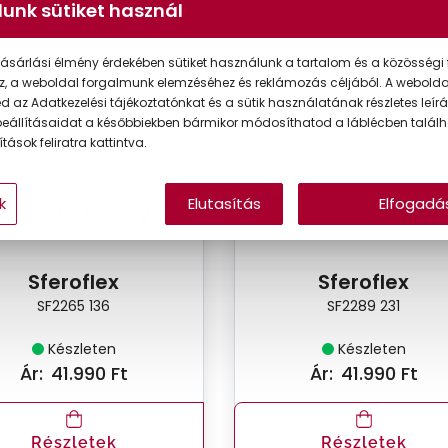
unk sütiket használ
ásárlási élmény érdekében sütiket használunk a tartalom és a közösségi 
z, a weboldal forgalmunk elemzéséhez és reklámozás céljából. A webold
 az Adatkezelési tájékoztatónkat és a sütik használatának részletes leírás
VIRTUÁLIS
VIRT
eállításaidat a későbbiekben bármikor módosíthatod a láblécben találh
PRÓBA
PR
tások feliratra kattintva.
k
Elutasítás
Elfogadá
Sferoflex
Sferoflex
SF2265 136
SF2289 231
Készleten
Készleten
Ár:
41.990 Ft
Ár:
41.990 Ft
Részletek
Részletek