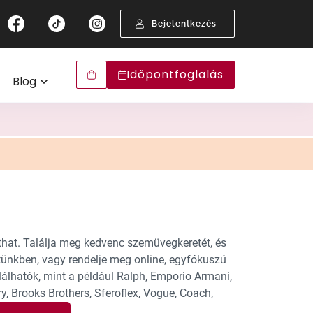
arizált lencsék
0 napos látávizsgálat-garancia
Látásvizsgálat
Bejelentkezés
gyan válasszunk megfelelő napszemüveget?
ision Express Szemüveg-biztosítás
encsék
Szemüveg-előfizetés
ny szűrés
lyen napszemüveg illik Önhöz?
ultifokális lencse kipróbálási garancia
Garanciák
Időpontfoglalás
Blog
ávoli szemüveg
line napszemüvegpróba
Arcformaválasztó
k
Keretválasztó
emüvegválasztáshoz
Szemüvegpróba
hat. Találja meg kedvenc szemüvegkeretét, és
tünkben, vagy rendelje meg online, egyfókuszú
lhatók, mint a például Ralph, Emporio Armani,
y, Brooks Brothers, Sferoflex, Vogue, Coach,