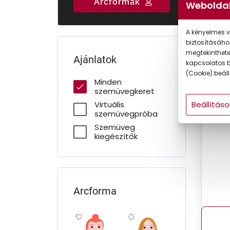
Arcformák
Weboldal
Gyermek
A kényelmes v
biztosításáho
megtekintheted
Ajánlatok
kapcsolatos b
(Cookie) beállí
Minden
szemüvegkeret
Beállításo
Virtuális
szemüvegpróba
Szemüveg
kiegészítők
Arcforma