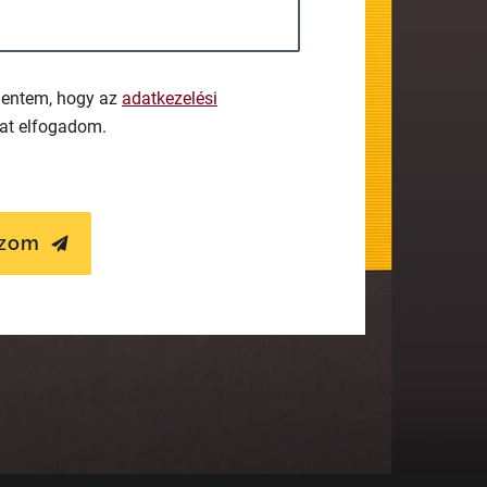
lentem, hogy az
adatkezelési
kat elfogadom.
ozom