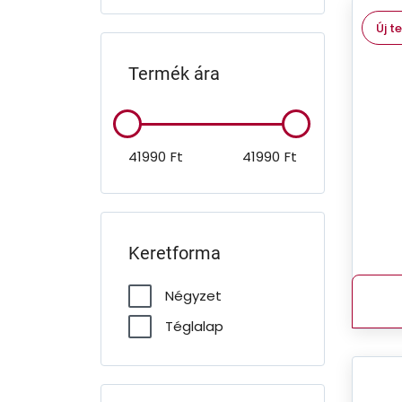
Új t
Termék ára
41990
Ft
41990
Ft
Keretforma
Négyzet
Téglalap