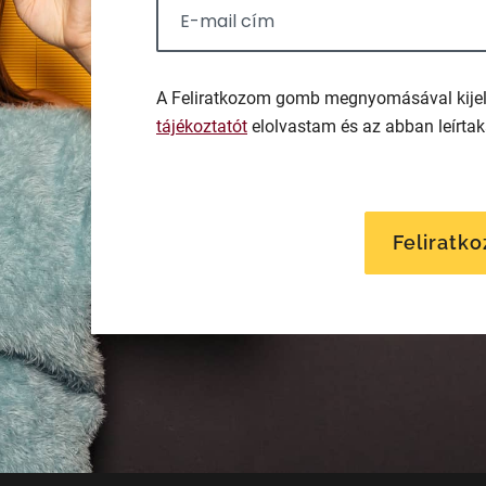
A Feliratkozom gomb megnyomásával kije
tájékoztatót
elolvastam és az abban leírta
Feliratk