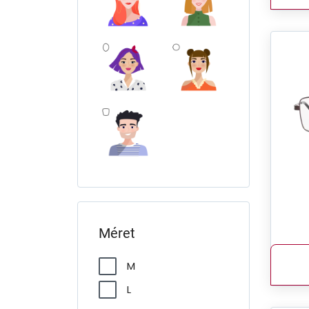
Méret
M
L