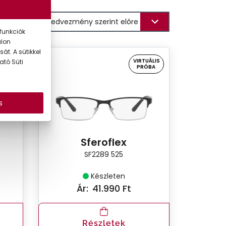
funkciók
alon
át. A sütikkel
UÁLIS
VIRTUÁLIS
ató Süti
ÓBA
PRÓBA
s
Sferoflex
SF2289 525
Készleten
Ár:
41.990 Ft
Részletek