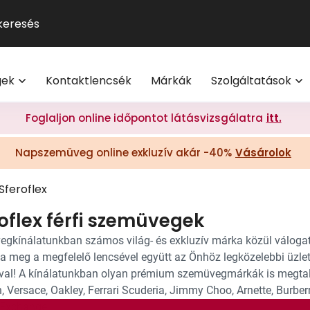
GUCCI
Szemüveg-előfizetés
Kontaktlencse
Multifokális
Pol
9
®
Michael Kors
Kontaktlencse-előfizetés
Lencsetípusok
Transitions
Ho
V
l
Oakley
Törzsvásárlói program
Egészség
Kék-ibolya fé
Mi
M
gek
Kontaktlencsék
Márkák
Szolgáltatások
Polaroid
Világmárkák
Olvasó- és t
On
További világmárkák
Érdekessége
Foglaljon online időpontot látásvizsgálatra
itt.
eg akció 20% I Vision Express Webshop
Tippek a sz
Napszemüveg online exkluzív akár -40%
Vásárolok
Kollekciók
gkeretek online | Vision Express webshop
GYIK
Napszemüveg Outlet
Sferoflex
Törzsvásárlói ajánlatok
oflex férfi szemüvegek
Ray-Ban
gkínálatunkban számos világ- és exkluzív márka közül válogat
ja meg a megfelelő lencsével együtt az Önhöz legközelebbi üzle
ával! A kínálatunkban olyan prémium szemüvegmárkák is megtalá
 Versace, Oakley, Ferrari Scuderia, Jimmy Choo, Arnette, Burberr
Exchange.