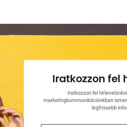
Iratkozzon fel 
Iratkozzon fel hírlevelünk
marketingkommunikációnkban ismerje
legfrissebb inf