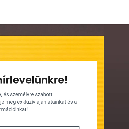
hírlevelünkre!
re, és személyre szabott
 meg exkluzív ajánlatainkat és a
ormációinkat!