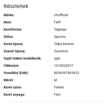
Részletek
Márka:
Unofficial
Nem:
Férfi
Keretforma:
Téglalap
Stílus:
Sportos
Keret típusa:
Teljes keretes
Zsanér típusa:
Zsanéros
Saját tokkal rendelkezik:
Igen
Cikkszám:
1010020937
Vonalkód (EAN):
8056597893923
Méret:
M
Keret színe:
Fekete
Keret anyaga:
Fém