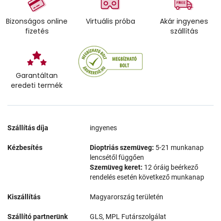
Bizonságos online
Virtuális próba
Akár ingyenes
fizetés
szállítás
Garantáltan
eredeti termék
Szállítás díja
ingyenes
Kézbesítés
Dioptriás szemüveg:
5-21 munkanap
lencsétől függően
Szemüveg keret:
12 óráig beérkező
rendelés esetén következő munkanap
Kiszállítás
Magyarország területén
Szállító partnerünk
GLS, MPL Futárszolgálat