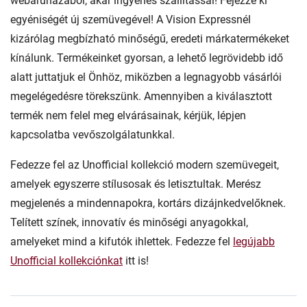
webáruházából, akár ingyenes szállítással! Fejezze ki
egyéniségét új szemüvegével! A Vision Expressnél
kizárólag megbízható minőségű, eredeti márkatermékeket
kínálunk. Termékeinket gyorsan, a lehető legrövidebb idő
alatt juttatjuk el Önhöz, miközben a legnagyobb vásárlói
megelégedésre törekszünk. Amennyiben a kiválasztott
termék nem felel meg elvárásainak, kérjük, lépjen
kapcsolatba vevőszolgálatunkkal.
Fedezze fel az Unofficial kollekció modern szemüvegeit,
amelyek egyszerre stílusosak és letisztultak. Merész
megjelenés a mindennapokra, kortárs dizájnkedvelőknek.
Telített színek, innovatív és minőségi anyagokkal,
amelyeket mind a kifutók ihlettek. Fedezze fel
legújabb
Unofficial kollekciónkat
itt is!