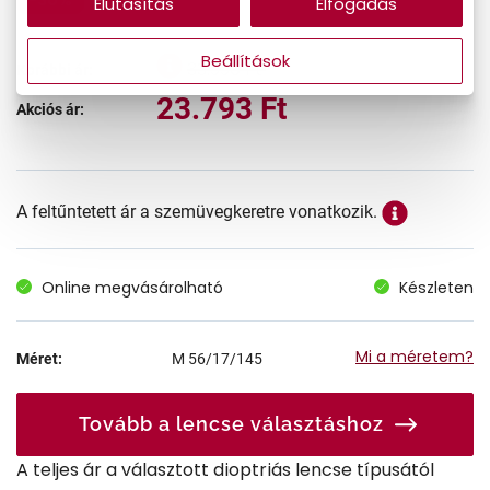
Elutasítás
Elfogadás
Beállítások
33.990 Ft
Korábbi ár:
23.793 Ft
Akciós ár:
A feltűntetett ár a szemüvegkeretre vonatkozik.
Online megvásárolható
Készleten
Mi a méretem?
Méret:
M
56/17/145
Tovább a lencse választáshoz
A teljes ár a választott dioptriás lencse típusától