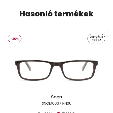
Hasonló termékek
VIRTUÁLIS
-30%
PRÓBA
Seen
SNOM0007 NN00