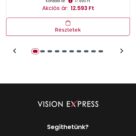
Korábbi ár:
17.990 Ft
Akciós ár:
12.593 Ft
Részletek
Segíthetünk?