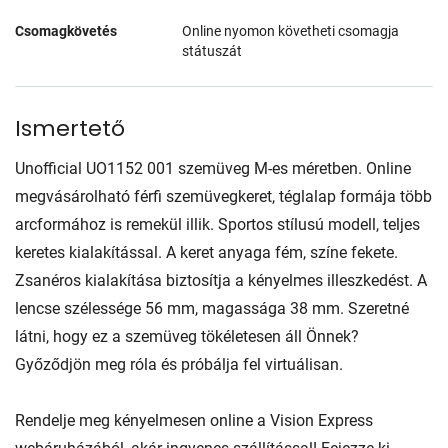
Csomagkövetés
Online nyomon követheti csomagja
státuszát
Ismertető
Unofficial UO1152 001 szemüveg M-es méretben. Online
megvásárolható férfi szemüvegkeret, téglalap formája több
arcformához is remekül illik. Sportos stílusú modell, teljes
keretes kialakítással. A keret anyaga fém, színe fekete.
Zsanéros kialakítása biztosítja a kényelmes illeszkedést. A
lencse szélessége 56 mm, magassága 38 mm. Szeretné
látni, hogy ez a szemüveg tökéletesen áll Önnek?
Győződjön meg róla és próbálja fel virtuálisan.
Rendelje meg kényelmesen online a Vision Express