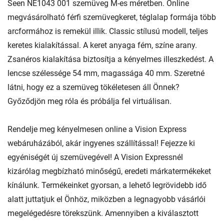
Seen NE1043 001 szemüveg M-es méretben. Online
megvásárolható férfi szemüvegkeret, téglalap formája több
arcformához is remekül illik. Classic stílusú modell, teljes
keretes kialakítással. A keret anyaga fém, színe arany.
Zsanéros kialakítása biztosítja a kényelmes illeszkedést. A
lencse szélessége 54 mm, magassága 40 mm. Szeretné
látni, hogy ez a szemüveg tökéletesen áll Önnek?
Győződjön meg róla és próbálja fel virtuálisan.
Rendelje meg kényelmesen online a Vision Express
webáruházából, akár ingyenes szállítással! Fejezze ki
egyéniségét új szemüvegével! A Vision Expressnél
kizárólag megbízható minőségű, eredeti márkatermékeket
kínálunk. Termékeinket gyorsan, a lehető legrövidebb idő
alatt juttatjuk el Önhöz, miközben a legnagyobb vásárlói
megelégedésre törekszünk. Amennyiben a kiválasztott