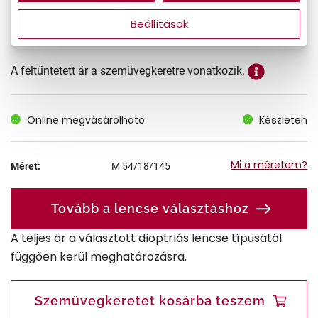
17.990 Ft
Ár:
Beállítások
A feltűntetett ár a szemüvegkeretre vonatkozik.
Online megvásárolható
Készleten
Mi a méretem?
Méret:
M
54/18/145
Tovább a lencse választáshoz
A teljes ár a választott dioptriás lencse típusától
függően kerül meghatározásra.
Szemüvegkeretet kosárba teszem