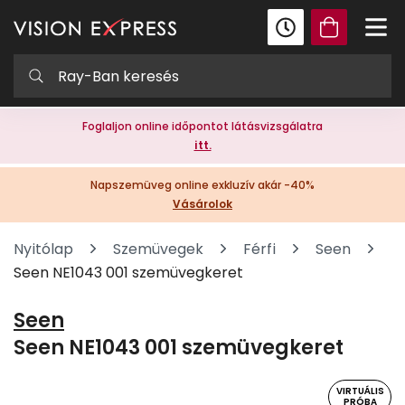
Foglaljon online időpontot látásvizsgálatra
itt.
Napszemüveg online exkluzív akár -40%
Vásárolok
Nyitólap
Szemüvegek
Férfi
Seen
Seen NE1043 001 szemüvegkeret
Seen
Seen NE1043 001 szemüvegkeret
VIRTUÁLIS
PRÓBA