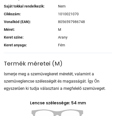
Saját tokkal rendelkezik:
Nem
Cikkszám:
1010021070
Vonalkód (EAN):
8056597986748
Méret:
M
Keret színe:
Arany
Keret anyaga:
Fém
Termék méretei
(
M
)
Ismerje meg a szemüvegkeret méretét, valamint a
szemüveglencse szélességét és magasságát. Így Ön
egyszerűen ki tudja választani a megfelelő szemüveget.
Lencse szélessége: 54 mm