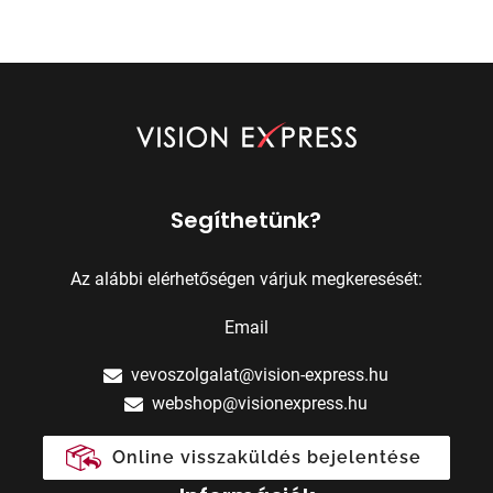
Segíthetünk?
Az alábbi elérhetőségen várjuk megkeresését:
Email
vevoszolgalat@vision-express.hu
webshop@visionexpress.hu
Online visszaküldés bejelentése