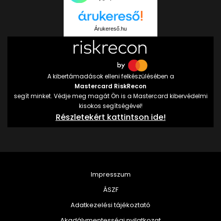
Árukereső.hu
A kibertámadások elleni felkészülésében a
Mastercard RiskRecon
segít minket. Védje meg magát Ön is a Mastercard kibervédelmi
kisokos segítségével!
Részletekért kattintson ide!
Impresszum
ÁSZF
Adatkezelési tájékoztató
Akadálymentességi nyilatkozat