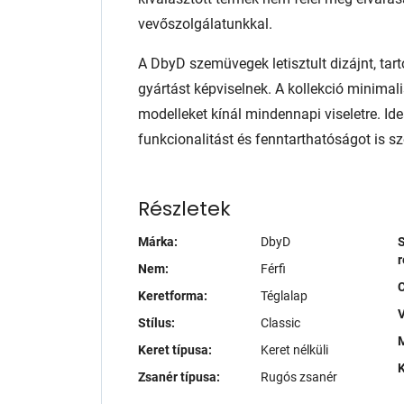
vevőszolgálatunkkal.
A DbyD szemüvegek letisztult dizájnt, tart
gyártást képviselnek. A kollekció minimali
modelleket kínál mindennapi viseletre. Ide
funkcionalitást és fenntarthatóságot is sze
Részletek
Márka:
DbyD
S
r
Nem:
Férfi
Keretforma:
Téglalap
V
Stílus:
Classic
M
Keret típusa:
Keret nélküli
K
Zsanér típusa:
Rugós zsanér