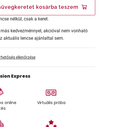
üvegkeretet kosárba teszem
ncse nélkül, csak a keret.
ár más kedvezménnyel, akcióval nem vonható
az aktuális lencse ajánlattal sem.
érhetőség ellenőrzése
ision Express
s online
Virtuális próba
tés