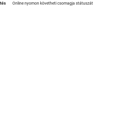
tés
Online nyomon követheti csomagja státuszát