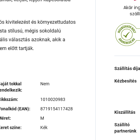
Akár in
száll
ós kivitelezést és környezettudatos
sta stílusú, mégis sokoldalú
ális választás azoknak, akik a
m előtt tartják.
Szállítás díj
Kézbesítés
aját tokkal
Nem
endelkezik:
Cikkszám:
1010020983
onalkód (EAN):
8719154117428
Kiszállítás
éret:
M
Szállító
eret színe:
Kék
partnerünk