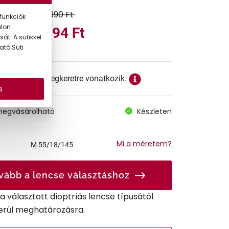
26.990 Ft
funkciók
alon
16.194 Ft
át. A sütikkel
ató Süti
ett ár a szemüvegkeretre vonatkozik.
s
megvásárolható
Készleten
Mi a méretem?
M
55/18/145
vább a lencse választáshoz
r a választott dioptriás lencse típusától
erül meghatározásra.