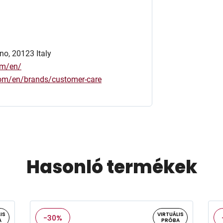
no, 20123 Italy
om/en/
.com/en/brands/customer-care
Hasonló termékek
IS
VIRTUÁLIS
-30%
A
PRÓBA