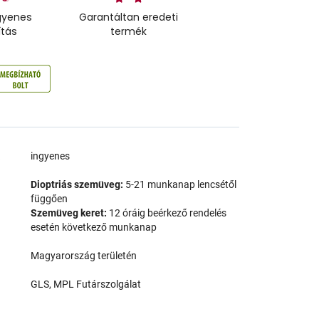
gyenes
Garantáltan eredeti
ítás
termék
a
ingyenes
Dioptriás szemüveg:
5-21 munkanap lencsétől
függően
Szemüveg keret:
12 óráig beérkező rendelés
esetén következő munkanap
Magyarország területén
GLS, MPL Futárszolgálat