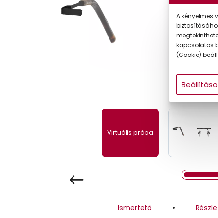
Gyermek
A kényelmes v
biztosításáho
megtekintheted
kapcsolatos b
(Cookie) beállí
Beállításo
Virtuális próba
Ismertető
Részle