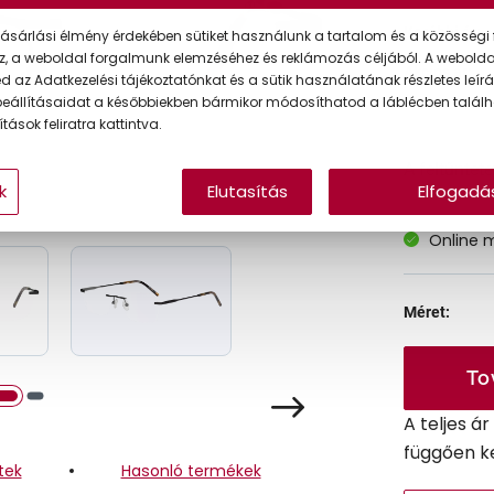
Korábbi ár:
ásárlási élmény érdekében sütiket használunk a tartalom és a közösségi 
z, a weboldal forgalmunk elemzéséhez és reklámozás céljából. A webold
Akciós ár:
 az Adatkezelési tájékoztatónkat és a sütik használatának részletes leírás
eállításaidat a későbbiekben bármikor módosíthatod a láblécben találh
tások feliratra kattintva.
A feltűntet
k
Elutasítás
Elfogadá
Online 
Méret:
To
A teljes á
függően k
tek
Hasonló termékek