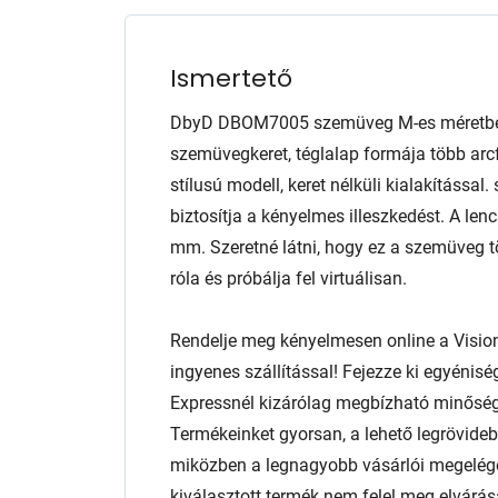
Ismertető
DbyD DBOM7005 szemüveg M-es méretben.
szemüvegkeret, téglalap formája több arcf
stílusú modell, keret nélküli kialakítással
biztosítja a kényelmes illeszkedést. A l
mm. Szeretné látni, hogy ez a szemüveg 
róla és próbálja fel virtuálisan.
Rendelje meg kényelmesen online a Visio
ingyenes szállítással! Fejezze ki egyénis
Expressnél kizárólag megbízható minőség
Termékeinket gyorsan, a lehető legrövidebb
miközben a legnagyobb vásárlói megelég
kiválasztott termék nem felel meg elvárás