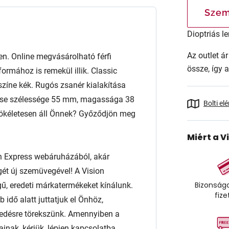
Szem
Dioptriás le
Az outlet 
 Online megvásárolható férfi
össze, így 
ormához is remekül illik. Classic
. színe kék. Rugós zsanér kialakítása
encse szélessége 55 mm, magassága 38
Bolti el
tökéletesen áll Önnek? Győződjön meg
Miért a V
n Express webáruházából, akár
égét új szemüvegével! A Vision
Bizonságo
ű, eredeti márkatermékeket kínálunk.
fize
 idő alatt juttatjuk el Önhöz,
edésre törekszünk. Amennyiben a
ainak, kérjük, lépjen kapcsolatba