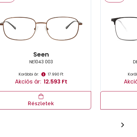
Seen
NE1043 003
D
Korábbi ár:
17.990 Ft
Koráb
Akciós ár:
12.593 Ft
Akció
Részletek