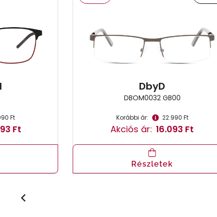
l
DbyD
DBOM0032 GB00
990 Ft
Korábbi ár:
22.990 Ft
93 Ft
Akciós ár:
16.093 Ft
Részletek