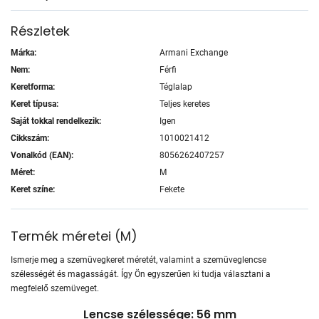
Részletek
Márka:
Armani Exchange
Nem:
Férfi
Keretforma:
Téglalap
Keret típusa:
Teljes keretes
Saját tokkal rendelkezik:
Igen
Cikkszám:
1010021412
Vonalkód (EAN):
8056262407257
Méret:
M
Keret színe:
Fekete
Termék méretei
(
M
)
Ismerje meg a szemüvegkeret méretét, valamint a szemüveglencse
szélességét és magasságát. Így Ön egyszerűen ki tudja választani a
megfelelő szemüveget.
Lencse szélessége: 56 mm