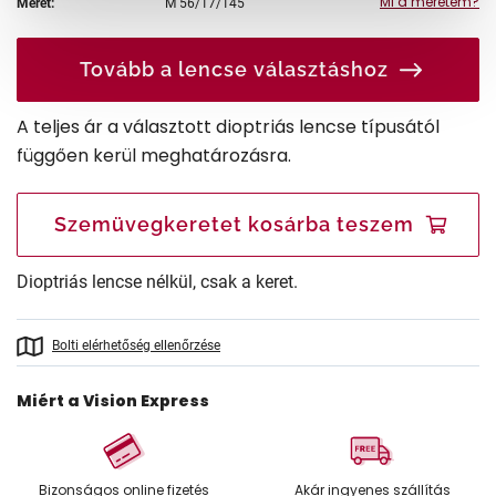
Mi a méretem?
Méret:
M
56/17/145
Tovább a lencse választáshoz
A teljes ár a választott dioptriás lencse típusától
függően kerül meghatározásra.
Szemüvegkeretet kosárba teszem
Dioptriás lencse nélkül, csak a keret.
Bolti elérhetőség ellenőrzése
Miért a Vision Express
Bizonságos online fizetés
Akár ingyenes szállítás