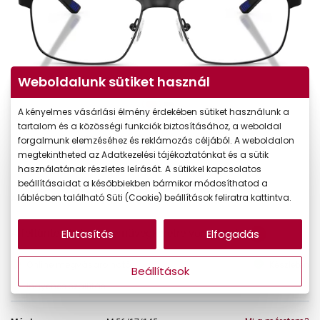
Weboldalunk sütiket használ
A kényelmes vásárlási élmény érdekében sütiket használunk a
tartalom és a közösségi funkciók biztosításához, a weboldal
forgalmunk elemzéséhez és reklámozás céljából. A weboldalon
megtekintheted az Adatkezelési tájékoztatónkat és a sütik
használatának részletes leírását. A sütikkel kapcsolatos
beállításaidat a későbbiekben bármikor módosíthatod a
44.990 Ft
láblécben található Süti (Cookie) beállítások feliratra kattintva.
Ár:
A feltűntetett ár a szemüvegkeretre vonatkozik.
Elutasítás
Elfogadás
Online megvásárolható
Készleten
Beállítások
Ingyenes szállítás