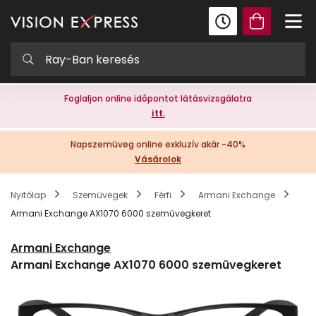
Foglaljon online időpontot látásvizsgálatra
itt.
Napszemüveg online exkluzív akár -40%
Vásárolok
Nyitólap
Szemüvegek
Férfi
Armani Exchange
Armani Exchange AX1070 6000 szemüvegkeret
Armani Exchange
Armani Exchange AX1070 6000 szemüvegkeret