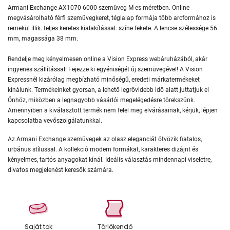
Armani Exchange AX1070 6000 szemüveg M-es méretben. Online
megvásárolható férfi szemüvegkeret, téglalap formája több arcformához is
remekül illik. teljes keretes kialakítással. színe fekete. A lencse szélessége 56
mm, magassága 38 mm.
Rendelje meg kényelmesen online a Vision Express webáruházából, akár
ingyenes szállítással! Fejezze ki egyéniségét új szemüvegével! A Vision
Expressnél kizárólag megbízható minőségű, eredeti márkatermékeket
kínálunk. Termékeinket gyorsan, a lehető legrövidebb idő alatt juttatjuk el
Önhöz, miközben a legnagyobb vásárlói megelégedésre törekszünk.
Amennyiben a kiválasztott termék nem felel meg elvárásainak, kérjük, lépjen
kapcsolatba vevőszolgálatunkkal.
Az Armani Exchange szemüvegek az olasz eleganciát ötvözik fiatalos,
urbánus stílussal. A kollekció modern formákat, karakteres dizájnt és
kényelmes, tartós anyagokat kínál. Ideális választás mindennapi viseletre,
divatos megjelenést keresők számára.
Saját tok
Törlőkendő