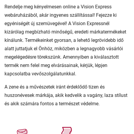
Rendelje meg kényelmesen online a Vision Express
webáruházából, akár ingyenes szállítással! Fejezze ki
egyéniségét új szemüvegével! A Vision Expressnél
kizárólag megbízható minőségű, eredeti márkatermékeket
kínálunk. Termékeinket gyorsan, a lehető legrövidebb idő
alatt juttatjuk el Önhöz, miközben a legnagyobb vásárlói
megelégedésre törekszünk. Amennyiben a kiválasztott
termék nem felel meg elvárásainak, kérjük, lépjen
kapcsolatba vevőszolgálatunkkal.
A zene és a művészetek iránt érdeklődő tizen és
huszonévesek márkája, akik kedvelik a vagány, laza stílust
és akik számára fontos a természet védelme.