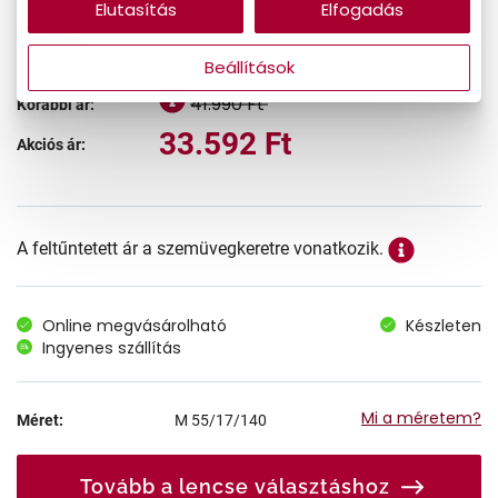
Elutasítás
Elfogadás
-20%
Beállítások
41.990 Ft
Korábbi ár:
33.592 Ft
Akciós ár:
A feltűntetett ár a szemüvegkeretre vonatkozik.
Online megvásárolható
Készleten
Ingyenes szállítás
Mi a méretem?
Méret:
M
55/17/140
Tovább a lencse választáshoz