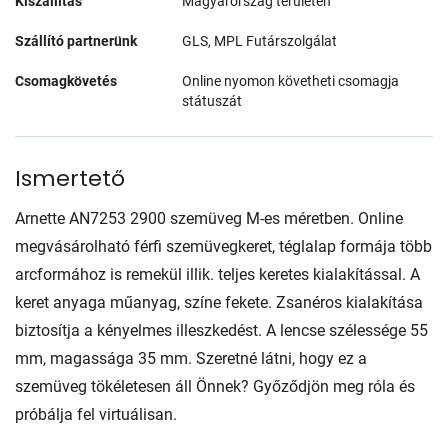
Kiszállítás
Magyarország területén
Szállító partnerünk
GLS, MPL Futárszolgálat
Csomagkövetés
Online nyomon követheti csomagja
státuszát
Ismertető
Arnette AN7253 2900 szemüveg M-es méretben. Online
megvásárolható férfi szemüvegkeret, téglalap formája több
arcformához is remekül illik. teljes keretes kialakítással. A
keret anyaga műanyag, színe fekete. Zsanéros kialakítása
biztosítja a kényelmes illeszkedést. A lencse szélessége 55
mm, magassága 35 mm. Szeretné látni, hogy ez a
szemüveg tökéletesen áll Önnek? Győződjön meg róla és
próbálja fel virtuálisan.