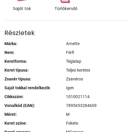
Saját tok
Törlőkendő
Részletek
Márka:
Arnette
Nem:
Férfi
Keretforma:
Téglalap
Keret típusa:
Teljes keretes
Zsanér típusa:
Zsanéros
Saját tokkal rendelkezik:
Igen
Cikkszám:
1010021114
Vonalkód (EAN):
7895653284609
Méret:
M
Keret színe:
Fekete
Keret anyaga:
Műanyag