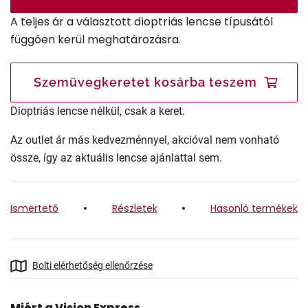
A teljes ár a választott dioptriás lencse típusától
függően kerül meghatározásra.
Szemüvegkeretet kosárba teszem
Dioptriás lencse nélkül, csak a keret.
Az outlet ár más kedvezménnyel, akcióval nem vonható
össze, így az aktuális lencse ajánlattal sem.
Ismertető
Részletek
Hasonló termékek
Bolti elérhetőség ellenőrzése
Miért a Vision Express