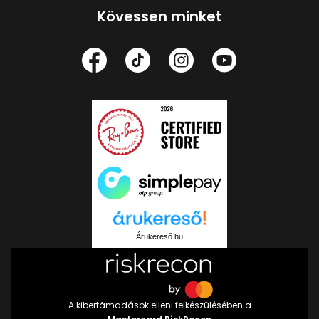
Kövessen minket
Árukereső.hu
A kibertámadások elleni felkészülésében a