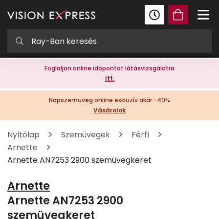
Foglaljon online időpontot látásvizsgálatra
itt.
Napszemüveg online exkluzív akár -40%
Vásárolok
Nyitólap
Szemüvegek
Férfi
Arnette
Arnette AN7253 2900 szemüvegkeret
Arnette
Arnette AN7253 2900
szemüvegkeret