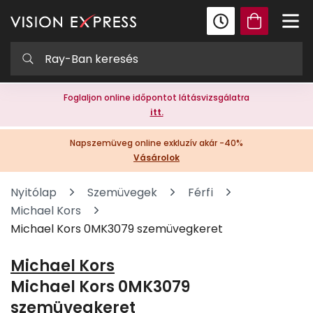
Foglaljon online időpontot látásvizsgálatra
itt.
Napszemüveg online exkluzív akár -40%
Vásárolok
Nyitólap
Szemüvegek
Férfi
Michael Kors
Michael Kors 0MK3079 szemüvegkeret
Michael Kors
Michael Kors 0MK3079
szemüvegkeret