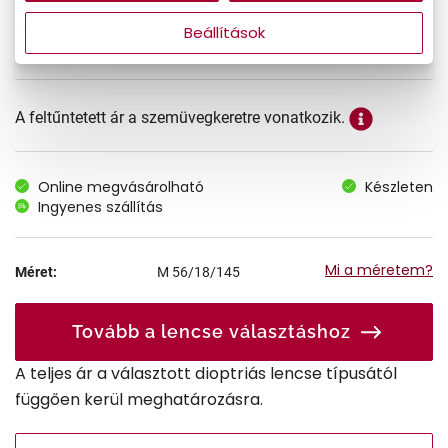
66.990 Ft
Ár:
Beállítások
A feltűntetett ár a szemüvegkeretre vonatkozik.
Online megvásárolható
Készleten
Ingyenes szállítás
Mi a méretem?
Méret:
M
56/18/145
Tovább a lencse választáshoz
A teljes ár a választott dioptriás lencse típusától
függően kerül meghatározásra.