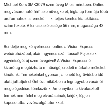
Michael Kors 0MK3079 szemüveg M-es méretben. Online
megvásárolható férfi szemüvegkeret, téglalap formája több
arcformához is remekül illik. teljes keretes kialakítással.
színe fekete. A lencse szélessége 56 mm, magassága 43
mm.
Rendelje meg kényelmesen online a Vision Express
webáruházából, akár ingyenes szállítással! Fejezze ki
egyéniségét új szemüvegével! A Vision Expressnél
kizárólag megbízható minőségű, eredeti márkatermékeket
kínálunk. Termékeinket gyorsan, a lehető legrövidebb idő
alatt juttatjuk el Önhöz, miközben a legnagyobb vásárlói
megelégedésre törekszünk. Amennyiben a kiválasztott
termék nem felel meg elvárásainak, kérjük, lépjen
kapcsolatba vevőszolgálatunkkal.