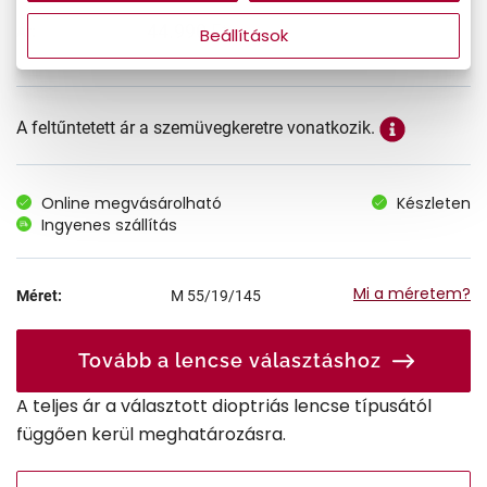
44.990 Ft
Ár:
Beállítások
A feltűntetett ár a szemüvegkeretre vonatkozik.
Online megvásárolható
Készleten
Ingyenes szállítás
Mi a méretem?
Méret:
M
55/19/145
Tovább a lencse választáshoz
A teljes ár a választott dioptriás lencse típusától
függően kerül meghatározásra.