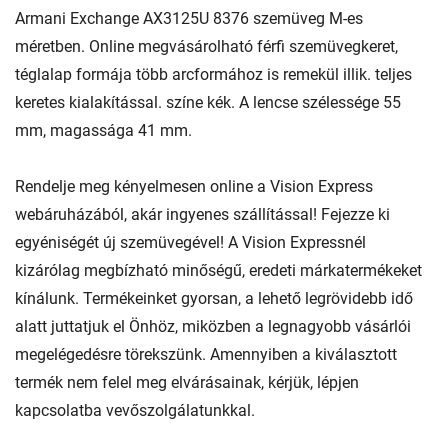
Armani Exchange AX3125U 8376 szemüveg M-es
méretben. Online megvásárolható férfi szemüvegkeret,
téglalap formája több arcformához is remekül illik. teljes
keretes kialakítással. színe kék. A lencse szélessége 55
mm, magassága 41 mm.
Rendelje meg kényelmesen online a Vision Express
webáruházából, akár ingyenes szállítással! Fejezze ki
egyéniségét új szemüvegével! A Vision Expressnél
kizárólag megbízható minőségű, eredeti márkatermékeket
kínálunk. Termékeinket gyorsan, a lehető legrövidebb idő
alatt juttatjuk el Önhöz, miközben a legnagyobb vásárlói
megelégedésre törekszünk. Amennyiben a kiválasztott
termék nem felel meg elvárásainak, kérjük, lépjen
kapcsolatba vevőszolgálatunkkal.